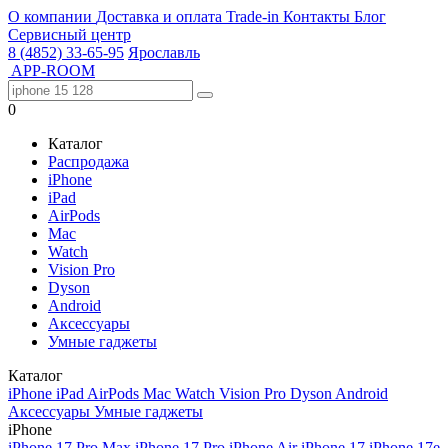
О компании
Доставка и оплата
Trade-in
Контакты
Блог
Сервисный центр
8 (4852) 33-65-95
Ярославль
APP-ROOM
0
Каталог
Распродажа
iPhone
iPad
AirPods
Mac
Watch
Vision Pro
Dyson
Android
Аксессуары
Умные гаджеты
Каталог
iPhone
iPad
AirPods
Mac
Watch
Vision Pro
Dyson
Android
Аксессуары
Умные гаджеты
iPhone
iPhone 17 Pro Max
iPhone 17 Pro
iPhone Air
iPhone 17
iPhone 17e