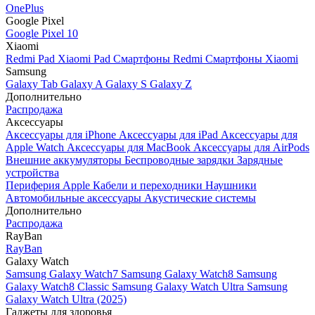
OnePlus
Google Pixel
Google Pixel 10
Xiaomi
Redmi Pad
Xiaomi Pad
Смартфоны Redmi
Смартфоны Xiaomi
Samsung
Galaxy Tab
Galaxy A
Galaxy S
Galaxy Z
Дополнительно
Распродажа
Аксессуары
Аксессуары для iPhone
Аксессуары для iPad
Аксессуары для
Apple Watch
Аксессуары для MacBook
Аксессуары для AirPods
Внешние аккумуляторы
Беспроводные зарядки
Зарядные
устройства
Периферия Apple
Кабели и переходники
Наушники
Автомобильные аксессуары
Акустические системы
Дополнительно
Распродажа
RayBan
RayBan
Galaxy Watch
Samsung Galaxy Watch7
Samsung Galaxy Watch8
Samsung
Galaxy Watch8 Classic
Samsung Galaxy Watch Ultra
Samsung
Galaxy Watch Ultra (2025)
Гаджеты для здоровья