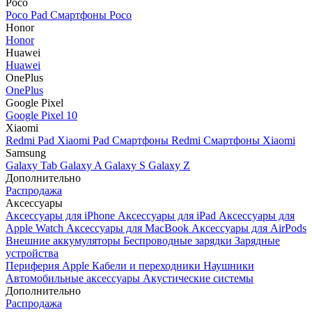
Poco
Poco Pad
Смартфоны Poco
Honor
Honor
Huawei
Huawei
OnePlus
OnePlus
Google Pixel
Google Pixel 10
Xiaomi
Redmi Pad
Xiaomi Pad
Смартфоны Redmi
Смартфоны Xiaomi
Samsung
Galaxy Tab
Galaxy A
Galaxy S
Galaxy Z
Дополнительно
Распродажа
Аксессуары
Аксессуары для iPhone
Аксессуары для iPad
Аксессуары для
Apple Watch
Аксессуары для MacBook
Аксессуары для AirPods
Внешние аккумуляторы
Беспроводные зарядки
Зарядные
устройства
Периферия Apple
Кабели и переходники
Наушники
Автомобильные аксессуары
Акустические системы
Дополнительно
Распродажа