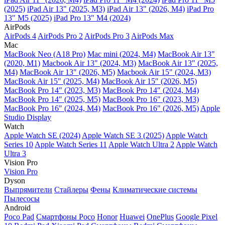
(2025)
iPad Air 13" (2025, M3)
iPad Air 13" (2026, M4)
iPad Pro
13" M5 (2025)
iPad Pro 13" M4 (2024)
AirPods
AirPods 4
AirPods Pro 2
AirPods Pro 3
AirPods Max
Mac
MacBook Neo (A18 Pro)
Mac mini (2024, M4)
MacBook Air 13"
(2020, M1)
Macbook Air 13" (2024, M3)
MacBook Air 13" (2025,
M4)
MacBook Air 13″ (2026, M5)
Macbook Air 15" (2024, M3)
MacBook Air 15" (2025, M4)
MacBook Air 15″ (2026, M5)
MacBook Pro 14" (2023, M3)
MacBook Pro 14″ (2024, M4)
MacBook Pro 14″ (2025, M5)
MacBook Pro 16" (2023, M3)
MacBook Pro 16″ (2024, M4)
MacBook Pro 16" (2026, M5)
Apple
Studio Display
Watch
Apple Watch SE (2024)
Apple Watch SE 3 (2025)
Apple Watch
Series 10
Apple Watch Series 11
Apple Watch Ultra 2
Apple Watch
Ultra 3
Vision Pro
Vision Pro
Dyson
Выпрямители
Стайлеры
Фены
Климатические системы
Пылесосы
Android
Poco Pad
Смартфоны Poco
Honor
Huawei
OnePlus
Google Pixel