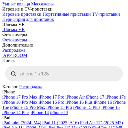
Умные кольца
Массажеры
Игровые и TV-приставки
Игровые приставки
Портативные приставки
TV-приставки
Перифирия для приставок
Шлемы VR
Шлемы VR
Фотокамеры
Фотокамеры
Дополнительно
Распродажа
APP-ROOM
Поиск
Поиск
товаров
Каталог
Распродажа
iPhone
iPhone 17 Pro Max
iPhone 17 Pro
iPhone Air
iPhone 17
iPhone 17e
iPhone 16 Pro Max
iPhone 16 Pro
iPhone 16 Plus
iPhone 16
iPhone
16e
iPhone 15 Pro Max
iPhone 15 Pro
iPhone 15 Plus
iPhone 15
iPhone 14 Plus
iPhone 14
iPhone 13
iPad
iPad mini (2024, M4)
iPad 11 (2025, A16)
iPad Air 11" (2025 M3)
iPad Air 11" (2026, M4)
iPad Pro 11" M4 (2024)
iPad Pro 11" M5