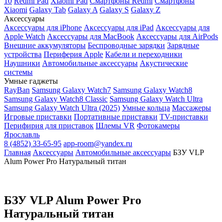
10
Redmi Pad
Xiaomi Pad
Смартфоны Redmi
Смартфоны
Xiaomi
Galaxy Tab
Galaxy A
Galaxy S
Galaxy Z
Аксессуары
Аксессуары для iPhone
Аксессуары для iPad
Аксессуары для
Apple Watch
Аксессуары для MacBook
Аксессуары для AirPods
Внешние аккумуляторы
Беспроводные зарядки
Зарядные
устройства
Периферия Apple
Кабели и переходники
Наушники
Автомобильные аксессуары
Акустические
системы
Умные гаджеты
RayBan
Samsung Galaxy Watch7
Samsung Galaxy Watch8
Samsung Galaxy Watch8 Classic
Samsung Galaxy Watch Ultra
Samsung Galaxy Watch Ultra (2025)
Умные кольца
Массажеры
Игровые приставки
Портативные приставки
TV-приставки
Перифирия для приставок
Шлемы VR
Фотокамеры
Ярославль
8 (4852) 33-65-95
app-room@yandex.ru
Главная
Аксессуары
Автомобильные аксессуары
БЗУ VLP
Alum Power Pro Натуральный титан
БЗУ VLP Alum Power Pro
Натуральный титан