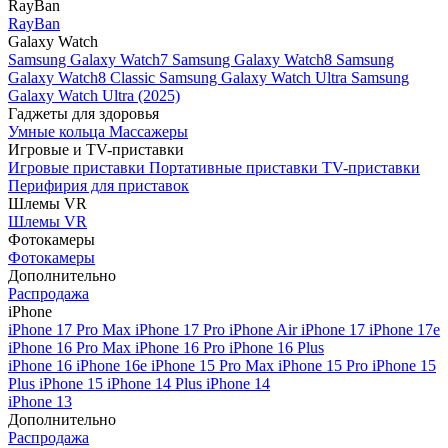
RayBan
RayBan
Galaxy Watch
Samsung Galaxy Watch7
Samsung Galaxy Watch8
Samsung
Galaxy Watch8 Classic
Samsung Galaxy Watch Ultra
Samsung
Galaxy Watch Ultra (2025)
Гаджеты для здоровья
Умные кольца
Массажеры
Игровые и TV-приставки
Игровые приставки
Портативные приставки
TV-приставки
Перифирия для приставок
Шлемы VR
Шлемы VR
Фотокамеры
Фотокамеры
Дополнительно
Распродажа
iPhone
iPhone 17 Pro Max
iPhone 17 Pro
iPhone Air
iPhone 17
iPhone 17e
iPhone 16 Pro Max
iPhone 16 Pro
iPhone 16 Plus
iPhone 16
iPhone 16e
iPhone 15 Pro Max
iPhone 15 Pro
iPhone 15
Plus
iPhone 15
iPhone 14 Plus
iPhone 14
iPhone 13
Дополнительно
Распродажа