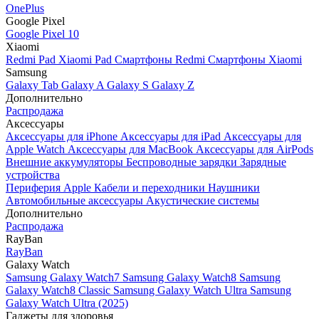
OnePlus
Google Pixel
Google Pixel 10
Xiaomi
Redmi Pad
Xiaomi Pad
Смартфоны Redmi
Смартфоны Xiaomi
Samsung
Galaxy Tab
Galaxy A
Galaxy S
Galaxy Z
Дополнительно
Распродажа
Аксессуары
Аксессуары для iPhone
Аксессуары для iPad
Аксессуары для
Apple Watch
Аксессуары для MacBook
Аксессуары для AirPods
Внешние аккумуляторы
Беспроводные зарядки
Зарядные
устройства
Периферия Apple
Кабели и переходники
Наушники
Автомобильные аксессуары
Акустические системы
Дополнительно
Распродажа
RayBan
RayBan
Galaxy Watch
Samsung Galaxy Watch7
Samsung Galaxy Watch8
Samsung
Galaxy Watch8 Classic
Samsung Galaxy Watch Ultra
Samsung
Galaxy Watch Ultra (2025)
Гаджеты для здоровья