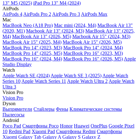
13" M5 (2025)
iPad Pro 13" M4 (2024)
AirPods
AirPods 4
AirPods Pro 2
AirPods Pro 3
AirPods Max
Mac
MacBook Neo (A18 Pro)
Mac mini (2024, M4)
MacBook Air 13"
(2020, M1)
Macbook Air 13" (2024, M3)
MacBook Air 13" (2025,
M4)
MacBook Air 13″ (2026, M5)
Macbook Air 15" (2024, M3)
MacBook Air 15" (2025, M4)
MacBook Air 15″ (2026, M5)
MacBook Pro 14" (2023, M3)
MacBook Pro 14″ (2024, M4)
MacBook Pro 14″ (2025, M5)
MacBook Pro 16" (2023, M3)
MacBook Pro 16″ (2024, M4)
MacBook Pro 16" (2026, M5)
Apple
Studio Display
Watch
Apple Watch SE (2024)
Apple Watch SE 3 (2025)
Apple Watch
Series 10
Apple Watch Series 11
Apple Watch Ultra 2
Apple Watch
Ultra 3
Vision Pro
Vision Pro
Dyson
Выпрямители
Стайлеры
Фены
Климатические системы
Пылесосы
Android
Poco Pad
Смартфоны Poco
Honor
Huawei
OnePlus
Google Pixel
10
Redmi Pad
Xiaomi Pad
Смартфоны Redmi
Смартфоны
Xiaomi
Galaxy Tab
Galaxy A
Galaxy S
Galaxy Z