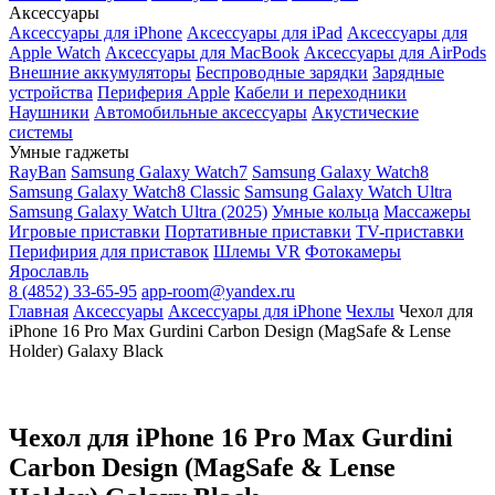
Аксессуары
Аксессуары для iPhone
Аксессуары для iPad
Аксессуары для
Apple Watch
Аксессуары для MacBook
Аксессуары для AirPods
Внешние аккумуляторы
Беспроводные зарядки
Зарядные
устройства
Периферия Apple
Кабели и переходники
Наушники
Автомобильные аксессуары
Акустические
системы
Умные гаджеты
RayBan
Samsung Galaxy Watch7
Samsung Galaxy Watch8
Samsung Galaxy Watch8 Classic
Samsung Galaxy Watch Ultra
Samsung Galaxy Watch Ultra (2025)
Умные кольца
Массажеры
Игровые приставки
Портативные приставки
TV-приставки
Перифирия для приставок
Шлемы VR
Фотокамеры
Ярославль
8 (4852) 33-65-95
app-room@yandex.ru
Главная
Аксессуары
Аксессуары для iPhone
Чехлы
Чехол для
iPhone 16 Pro Max Gurdini Carbon Design (MagSafe & Lense
Holder) Galaxy Black
Чехол для iPhone 16 Pro Max Gurdini
Carbon Design (MagSafe & Lense