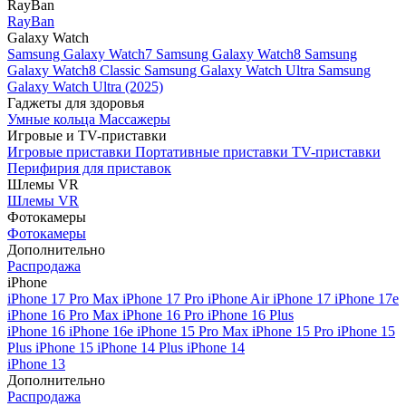
RayBan
RayBan
Galaxy Watch
Samsung Galaxy Watch7
Samsung Galaxy Watch8
Samsung
Galaxy Watch8 Classic
Samsung Galaxy Watch Ultra
Samsung
Galaxy Watch Ultra (2025)
Гаджеты для здоровья
Умные кольца
Массажеры
Игровые и TV-приставки
Игровые приставки
Портативные приставки
TV-приставки
Перифирия для приставок
Шлемы VR
Шлемы VR
Фотокамеры
Фотокамеры
Дополнительно
Распродажа
iPhone
iPhone 17 Pro Max
iPhone 17 Pro
iPhone Air
iPhone 17
iPhone 17e
iPhone 16 Pro Max
iPhone 16 Pro
iPhone 16 Plus
iPhone 16
iPhone 16e
iPhone 15 Pro Max
iPhone 15 Pro
iPhone 15
Plus
iPhone 15
iPhone 14 Plus
iPhone 14
iPhone 13
Дополнительно
Распродажа