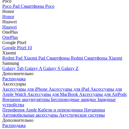
Poco
Poco Pad
Смартфоны Poco
Honor
Honor
Huawei
Huawei
OnePlus
OnePlus
Google Pixel
Google Pixel 10
Xiaomi
Redmi Pad
Xiaomi Pad
Смартфоны Redmi
Смартфоны Xiaomi
Samsung
Galaxy Tab
Galaxy A
Galaxy S
Galaxy Z
Дополнительно
Распродажа
Аксессуары
Аксессуары для iPhone
Аксессуары для iPad
Аксессуары для
Apple Watch
Аксессуары для MacBook
Аксессуары для AirPods
Внешние аккумуляторы
Беспроводные зарядки
Зарядные
устройства
Периферия Apple
Кабели и переходники
Наушники
Автомобильные аксессуары
Акустические системы
Дополнительно
Распродажа