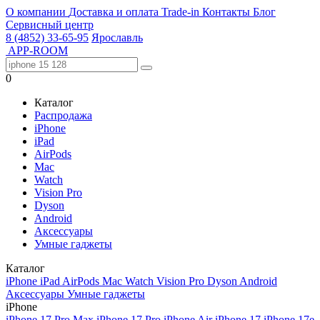
О компании
Доставка и оплата
Trade-in
Контакты
Блог
Сервисный центр
8 (4852) 33-65-95
Ярославль
APP-ROOM
0
Каталог
Распродажа
iPhone
iPad
AirPods
Mac
Watch
Vision Pro
Dyson
Android
Аксессуары
Умные гаджеты
Каталог
iPhone
iPad
AirPods
Mac
Watch
Vision Pro
Dyson
Android
Аксессуары
Умные гаджеты
iPhone
iPhone 17 Pro Max
iPhone 17 Pro
iPhone Air
iPhone 17
iPhone 17e