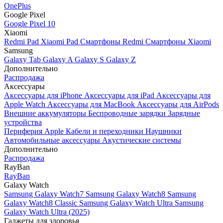
OnePlus
Google Pixel
Google Pixel 10
Xiaomi
Redmi Pad
Xiaomi Pad
Смартфоны Redmi
Смартфоны Xiaomi
Samsung
Galaxy Tab
Galaxy A
Galaxy S
Galaxy Z
Дополнительно
Распродажа
Аксессуары
Аксессуары для iPhone
Аксессуары для iPad
Аксессуары для
Apple Watch
Аксессуары для MacBook
Аксессуары для AirPods
Внешние аккумуляторы
Беспроводные зарядки
Зарядные
устройства
Периферия Apple
Кабели и переходники
Наушники
Автомобильные аксессуары
Акустические системы
Дополнительно
Распродажа
RayBan
RayBan
Galaxy Watch
Samsung Galaxy Watch7
Samsung Galaxy Watch8
Samsung
Galaxy Watch8 Classic
Samsung Galaxy Watch Ultra
Samsung
Galaxy Watch Ultra (2025)
Гаджеты для здоровья