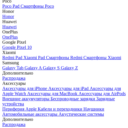
Poco
Poco Pad
Смартфоны Poco
Honor
Honor
Huawei
Huawei
OnePlus
OnePlus
Google Pixel
Google Pixel 10
Xiaomi
Redmi Pad
Xiaomi Pad
Смартфоны Redmi
Смартфоны Xiaomi
Samsung
Galaxy Tab
Galaxy A
Galaxy S
Galaxy Z
Дополнительно
Распродажа
Аксессуары
Аксессуары для iPhone
Аксессуары для iPad
Аксессуары для
Apple Watch
Аксессуары для MacBook
Аксессуары для AirPods
Внешние аккумуляторы
Беспроводные зарядки
Зарядные
устройства
Периферия Apple
Кабели и переходники
Наушники
Автомобильные аксессуары
Акустические системы
Дополнительно
Распродажа