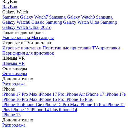
RayBan
RayBan
Galaxy Watch
Samsung Galaxy Watch7
Samsung Galaxy Watch8
Samsung
Galaxy Watch8 Classic
Samsung Galaxy Watch Ultra
Samsung
Galaxy Watch Ultra (2025)
Гаджеты для здоровья
Умные кольца
Массажеры
Игровые и TV-приставки
Игровые приставки
Портативные приставки
TV-приставки
Перифирия для приставок
Шлемы VR
Шлемы VR
Фотокамеры
Фотокамеры
Дополнительно
Распродажа
iPhone
iPhone 17 Pro Max
iPhone 17 Pro
iPhone Air
iPhone 17
iPhone 17e
iPhone 16 Pro Max
iPhone 16 Pro
iPhone 16 Plus
iPhone 16
iPhone 16e
iPhone 15 Pro Max
iPhone 15 Pro
iPhone 15
Plus
iPhone 15
iPhone 14 Plus
iPhone 14
iPhone 13
Дополнительно
Распродажа