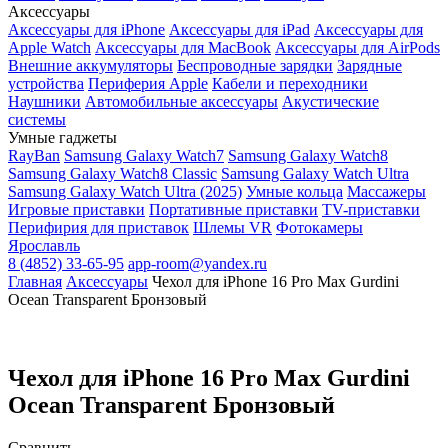
Аксессуары
Аксессуары для iPhone
Аксессуары для iPad
Аксессуары для
Apple Watch
Аксессуары для MacBook
Аксессуары для AirPods
Внешние аккумуляторы
Беспроводные зарядки
Зарядные
устройства
Периферия Apple
Кабели и переходники
Наушники
Автомобильные аксессуары
Акустические
системы
Умные гаджеты
RayBan
Samsung Galaxy Watch7
Samsung Galaxy Watch8
Samsung Galaxy Watch8 Classic
Samsung Galaxy Watch Ultra
Samsung Galaxy Watch Ultra (2025)
Умные кольца
Массажеры
Игровые приставки
Портативные приставки
TV-приставки
Перифирия для приставок
Шлемы VR
Фотокамеры
Ярославль
8 (4852) 33-65-95
app-room@yandex.ru
Главная
Аксессуары
Чехол для iPhone 16 Pro Max Gurdini
Ocean Transparent Бронзовый
Чехол для iPhone 16 Pro Max Gurdini
Ocean Transparent Бронзовый
Сравнить