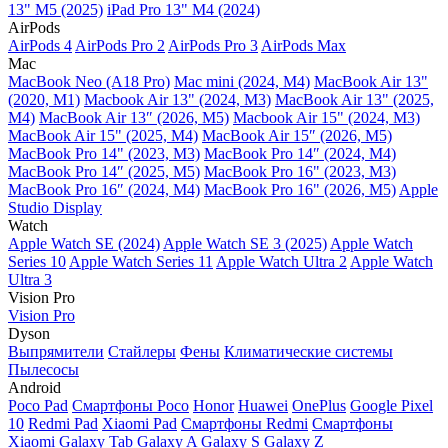
13" M5 (2025)
iPad Pro 13" M4 (2024)
AirPods
AirPods 4
AirPods Pro 2
AirPods Pro 3
AirPods Max
Mac
MacBook Neo (A18 Pro)
Mac mini (2024, M4)
MacBook Air 13"
(2020, M1)
Macbook Air 13" (2024, M3)
MacBook Air 13" (2025,
M4)
MacBook Air 13″ (2026, M5)
Macbook Air 15" (2024, M3)
MacBook Air 15" (2025, M4)
MacBook Air 15″ (2026, M5)
MacBook Pro 14" (2023, M3)
MacBook Pro 14″ (2024, M4)
MacBook Pro 14″ (2025, M5)
MacBook Pro 16" (2023, M3)
MacBook Pro 16″ (2024, M4)
MacBook Pro 16" (2026, M5)
Apple
Studio Display
Watch
Apple Watch SE (2024)
Apple Watch SE 3 (2025)
Apple Watch
Series 10
Apple Watch Series 11
Apple Watch Ultra 2
Apple Watch
Ultra 3
Vision Pro
Vision Pro
Dyson
Выпрямители
Стайлеры
Фены
Климатические системы
Пылесосы
Android
Poco Pad
Смартфоны Poco
Honor
Huawei
OnePlus
Google Pixel
10
Redmi Pad
Xiaomi Pad
Смартфоны Redmi
Смартфоны
Xiaomi
Galaxy Tab
Galaxy A
Galaxy S
Galaxy Z