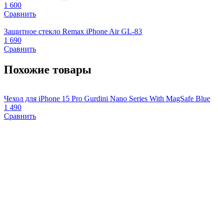
1 600
Сравнить
Защитное стекло Remax iPhone Air GL-83
1 690
Сравнить
Похожие товары
Чехол для iPhone 15 Pro Gurdini Nano Series With MagSafe Blue
Ч
1 490
C
Сравнить
2