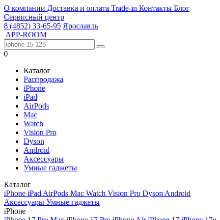
О компании
Доставка и оплата
Trade-in
Контакты
Блог
Сервисный центр
8 (4852) 33-65-95
Ярославль
APP-ROOM
0
Каталог
Распродажа
iPhone
iPad
AirPods
Mac
Watch
Vision Pro
Dyson
Android
Аксессуары
Умные гаджеты
Каталог
iPhone
iPad
AirPods
Mac
Watch
Vision Pro
Dyson
Android
Аксессуары
Умные гаджеты
iPhone
iPhone 17 Pro Max
iPhone 17 Pro
iPhone Air
iPhone 17
iPhone 17e