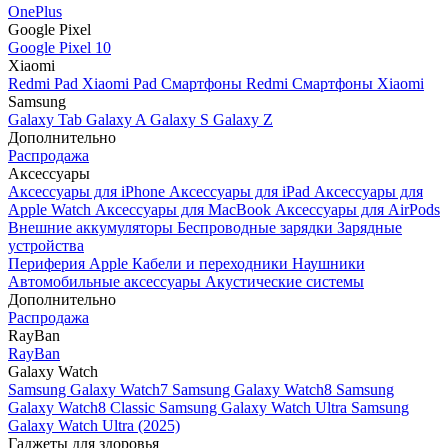
OnePlus
Google Pixel
Google Pixel 10
Xiaomi
Redmi Pad
Xiaomi Pad
Смартфоны Redmi
Смартфоны Xiaomi
Samsung
Galaxy Tab
Galaxy A
Galaxy S
Galaxy Z
Дополнительно
Распродажа
Аксессуары
Аксессуары для iPhone
Аксессуары для iPad
Аксессуары для
Apple Watch
Аксессуары для MacBook
Аксессуары для AirPods
Внешние аккумуляторы
Беспроводные зарядки
Зарядные
устройства
Периферия Apple
Кабели и переходники
Наушники
Автомобильные аксессуары
Акустические системы
Дополнительно
Распродажа
RayBan
RayBan
Galaxy Watch
Samsung Galaxy Watch7
Samsung Galaxy Watch8
Samsung
Galaxy Watch8 Classic
Samsung Galaxy Watch Ultra
Samsung
Galaxy Watch Ultra (2025)
Гаджеты для здоровья