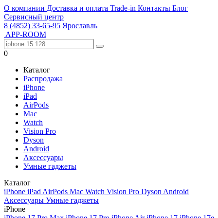
О компании
Доставка и оплата
Trade-in
Контакты
Блог
Сервисный центр
8 (4852) 33-65-95
Ярославль
APP-ROOM
0
Каталог
Распродажа
iPhone
iPad
AirPods
Mac
Watch
Vision Pro
Dyson
Android
Аксессуары
Умные гаджеты
Каталог
iPhone
iPad
AirPods
Mac
Watch
Vision Pro
Dyson
Android
Аксессуары
Умные гаджеты
iPhone
iPhone 17 Pro Max
iPhone 17 Pro
iPhone Air
iPhone 17
iPhone 17e