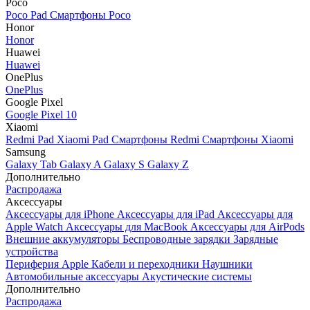
Poco
Poco Pad
Смартфоны Poco
Honor
Honor
Huawei
Huawei
OnePlus
OnePlus
Google Pixel
Google Pixel 10
Xiaomi
Redmi Pad
Xiaomi Pad
Смартфоны Redmi
Смартфоны Xiaomi
Samsung
Galaxy Tab
Galaxy A
Galaxy S
Galaxy Z
Дополнительно
Распродажа
Аксессуары
Аксессуары для iPhone
Аксессуары для iPad
Аксессуары для
Apple Watch
Аксессуары для MacBook
Аксессуары для AirPods
Внешние аккумуляторы
Беспроводные зарядки
Зарядные
устройства
Периферия Apple
Кабели и переходники
Наушники
Автомобильные аксессуары
Акустические системы
Дополнительно
Распродажа