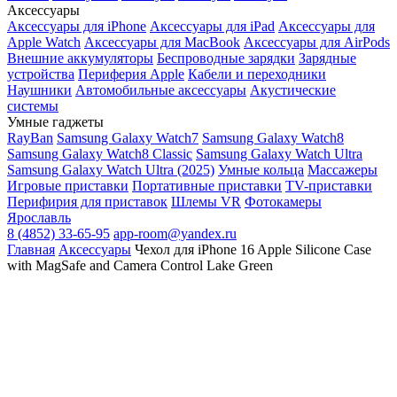
Аксессуары
Аксессуары для iPhone
Аксессуары для iPad
Аксессуары для
Apple Watch
Аксессуары для MacBook
Аксессуары для AirPods
Внешние аккумуляторы
Беспроводные зарядки
Зарядные
устройства
Периферия Apple
Кабели и переходники
Наушники
Автомобильные аксессуары
Акустические
системы
Умные гаджеты
RayBan
Samsung Galaxy Watch7
Samsung Galaxy Watch8
Samsung Galaxy Watch8 Classic
Samsung Galaxy Watch Ultra
Samsung Galaxy Watch Ultra (2025)
Умные кольца
Массажеры
Игровые приставки
Портативные приставки
TV-приставки
Перифирия для приставок
Шлемы VR
Фотокамеры
Ярославль
8 (4852) 33-65-95
app-room@yandex.ru
Главная
Аксессуары
Чехол для iPhone 16 Apple Silicone Case
with MagSafe and Camera Control Lake Green