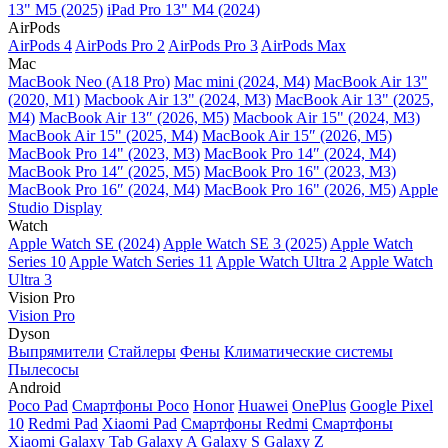
13" M5 (2025)
iPad Pro 13" M4 (2024)
AirPods
AirPods 4
AirPods Pro 2
AirPods Pro 3
AirPods Max
Mac
MacBook Neo (A18 Pro)
Mac mini (2024, M4)
MacBook Air 13"
(2020, M1)
Macbook Air 13" (2024, M3)
MacBook Air 13" (2025,
M4)
MacBook Air 13″ (2026, M5)
Macbook Air 15" (2024, M3)
MacBook Air 15" (2025, M4)
MacBook Air 15″ (2026, M5)
MacBook Pro 14" (2023, M3)
MacBook Pro 14″ (2024, M4)
MacBook Pro 14″ (2025, M5)
MacBook Pro 16" (2023, M3)
MacBook Pro 16″ (2024, M4)
MacBook Pro 16" (2026, M5)
Apple
Studio Display
Watch
Apple Watch SE (2024)
Apple Watch SE 3 (2025)
Apple Watch
Series 10
Apple Watch Series 11
Apple Watch Ultra 2
Apple Watch
Ultra 3
Vision Pro
Vision Pro
Dyson
Выпрямители
Стайлеры
Фены
Климатические системы
Пылесосы
Android
Poco Pad
Смартфоны Poco
Honor
Huawei
OnePlus
Google Pixel
10
Redmi Pad
Xiaomi Pad
Смартфоны Redmi
Смартфоны
Xiaomi
Galaxy Tab
Galaxy A
Galaxy S
Galaxy Z