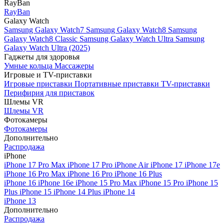
RayBan
RayBan
Galaxy Watch
Samsung Galaxy Watch7
Samsung Galaxy Watch8
Samsung
Galaxy Watch8 Classic
Samsung Galaxy Watch Ultra
Samsung
Galaxy Watch Ultra (2025)
Гаджеты для здоровья
Умные кольца
Массажеры
Игровые и TV-приставки
Игровые приставки
Портативные приставки
TV-приставки
Перифирия для приставок
Шлемы VR
Шлемы VR
Фотокамеры
Фотокамеры
Дополнительно
Распродажа
iPhone
iPhone 17 Pro Max
iPhone 17 Pro
iPhone Air
iPhone 17
iPhone 17e
iPhone 16 Pro Max
iPhone 16 Pro
iPhone 16 Plus
iPhone 16
iPhone 16e
iPhone 15 Pro Max
iPhone 15 Pro
iPhone 15
Plus
iPhone 15
iPhone 14 Plus
iPhone 14
iPhone 13
Дополнительно
Распродажа