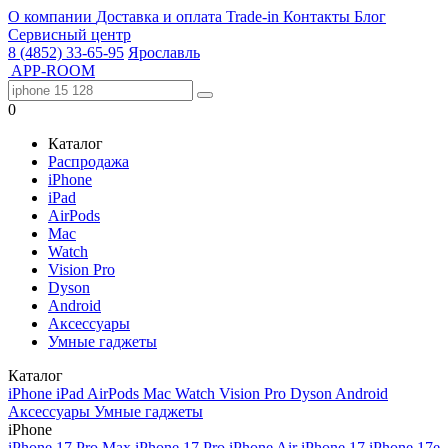
О компании
Доставка и оплата
Trade-in
Контакты
Блог
Сервисный центр
8 (4852) 33-65-95
Ярославль
APP-ROOM
0
Каталог
Распродажа
iPhone
iPad
AirPods
Mac
Watch
Vision Pro
Dyson
Android
Аксессуары
Умные гаджеты
Каталог
iPhone
iPad
AirPods
Mac
Watch
Vision Pro
Dyson
Android
Аксессуары
Умные гаджеты
iPhone
iPhone 17 Pro Max
iPhone 17 Pro
iPhone Air
iPhone 17
iPhone 17e