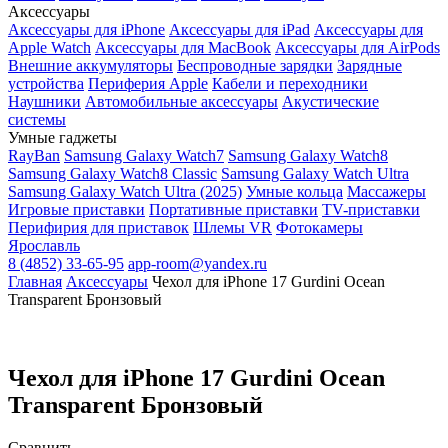
Аксессуары
Аксессуары для iPhone
Аксессуары для iPad
Аксессуары для
Apple Watch
Аксессуары для MacBook
Аксессуары для AirPods
Внешние аккумуляторы
Беспроводные зарядки
Зарядные
устройства
Периферия Apple
Кабели и переходники
Наушники
Автомобильные аксессуары
Акустические
системы
Умные гаджеты
RayBan
Samsung Galaxy Watch7
Samsung Galaxy Watch8
Samsung Galaxy Watch8 Classic
Samsung Galaxy Watch Ultra
Samsung Galaxy Watch Ultra (2025)
Умные кольца
Массажеры
Игровые приставки
Портативные приставки
TV-приставки
Перифирия для приставок
Шлемы VR
Фотокамеры
Ярославль
8 (4852) 33-65-95
app-room@yandex.ru
Главная
Аксессуары
Чехол для iPhone 17 Gurdini Ocean
Transparent Бронзовый
Чехол для iPhone 17 Gurdini Ocean
Transparent Бронзовый
Сравнить