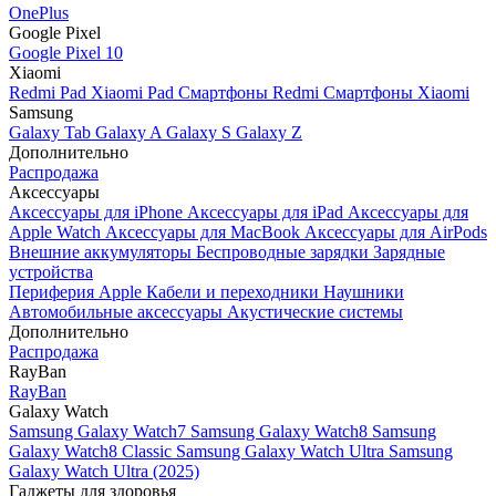
OnePlus
Google Pixel
Google Pixel 10
Xiaomi
Redmi Pad
Xiaomi Pad
Смартфоны Redmi
Смартфоны Xiaomi
Samsung
Galaxy Tab
Galaxy A
Galaxy S
Galaxy Z
Дополнительно
Распродажа
Аксессуары
Аксессуары для iPhone
Аксессуары для iPad
Аксессуары для
Apple Watch
Аксессуары для MacBook
Аксессуары для AirPods
Внешние аккумуляторы
Беспроводные зарядки
Зарядные
устройства
Периферия Apple
Кабели и переходники
Наушники
Автомобильные аксессуары
Акустические системы
Дополнительно
Распродажа
RayBan
RayBan
Galaxy Watch
Samsung Galaxy Watch7
Samsung Galaxy Watch8
Samsung
Galaxy Watch8 Classic
Samsung Galaxy Watch Ultra
Samsung
Galaxy Watch Ultra (2025)
Гаджеты для здоровья