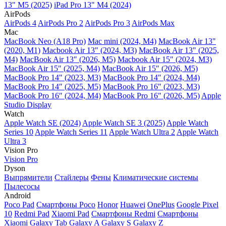
13" M5 (2025)
iPad Pro 13" M4 (2024)
AirPods
AirPods 4
AirPods Pro 2
AirPods Pro 3
AirPods Max
Mac
MacBook Neo (A18 Pro)
Mac mini (2024, M4)
MacBook Air 13"
(2020, M1)
Macbook Air 13" (2024, M3)
MacBook Air 13" (2025,
M4)
MacBook Air 13″ (2026, M5)
Macbook Air 15" (2024, M3)
MacBook Air 15" (2025, M4)
MacBook Air 15″ (2026, M5)
MacBook Pro 14" (2023, M3)
MacBook Pro 14″ (2024, M4)
MacBook Pro 14″ (2025, M5)
MacBook Pro 16" (2023, M3)
MacBook Pro 16″ (2024, M4)
MacBook Pro 16" (2026, M5)
Apple
Studio Display
Watch
Apple Watch SE (2024)
Apple Watch SE 3 (2025)
Apple Watch
Series 10
Apple Watch Series 11
Apple Watch Ultra 2
Apple Watch
Ultra 3
Vision Pro
Vision Pro
Dyson
Выпрямители
Стайлеры
Фены
Климатические системы
Пылесосы
Android
Poco Pad
Смартфоны Poco
Honor
Huawei
OnePlus
Google Pixel
10
Redmi Pad
Xiaomi Pad
Смартфоны Redmi
Смартфоны
Xiaomi
Galaxy Tab
Galaxy A
Galaxy S
Galaxy Z