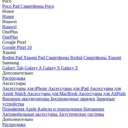
Poco
Poco Pad
Смартфоны Poco
Honor
Honor
Huawei
Huawei
OnePlus
OnePlus
Google Pixel
Google Pixel 10
Xiaomi
Redmi Pad
Xiaomi Pad
Смартфоны Redmi
Смартфоны Xiaomi
Samsung
Galaxy Tab
Galaxy A
Galaxy S
Galaxy Z
Дополнительно
Распродажа
Аксессуары
Аксессуары для iPhone
Аксессуары для iPad
Аксессуары для
Apple Watch
Аксессуары для MacBook
Аксессуары для AirPods
Внешние аккумуляторы
Беспроводные зарядки
Зарядные
устройства
Периферия Apple
Кабели и переходники
Наушники
Автомобильные аксессуары
Акустические системы
Дополнительно
Распродажа