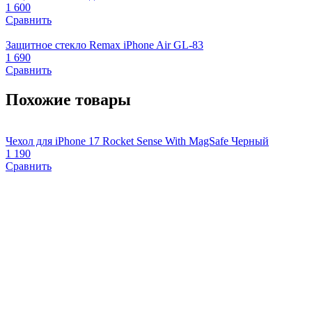
1 600
Сравнить
Защитное стекло Remax iPhone Air GL-83
1 690
Сравнить
Похожие товары
Чехол для iPhone 17 Rocket Sense With MagSafe Черный
Ч
1 190
2
Сравнить