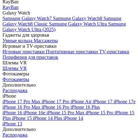
RayBan
RayBan
Galaxy Watch
Samsung Galaxy Watch7
Samsung Galaxy Watch8
Samsung
Galaxy Watch8 Classic
Samsung Galaxy Watch Ultra
Samsung
Galaxy Watch Ultra (2025)
Гаджеты для здоровья
Умные кольца
Массажеры
Игровые и TV-приставки
Игровые приставки
Портативные приставки
TV-приставки
Перифирия для приставок
Шлемы VR
Шлемы VR
Фотокамеры
Фотокамеры
Дополнительно
Распродажа
iPhone
iPhone 17 Pro Max
iPhone 17 Pro
iPhone Air
iPhone 17
iPhone 17e
iPhone 16 Pro Max
iPhone 16 Pro
iPhone 16 Plus
iPhone 16
iPhone 16e
iPhone 15 Pro Max
iPhone 15 Pro
iPhone 15
Plus
iPhone 15
iPhone 14 Plus
iPhone 14
iPhone 13
Дополнительно
Распродажа