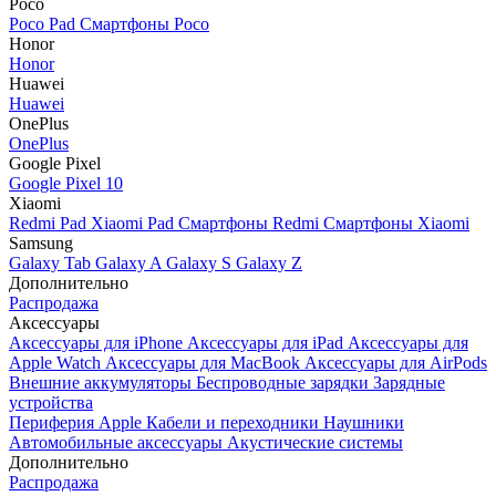
Poco
Poco Pad
Смартфоны Poco
Honor
Honor
Huawei
Huawei
OnePlus
OnePlus
Google Pixel
Google Pixel 10
Xiaomi
Redmi Pad
Xiaomi Pad
Смартфоны Redmi
Смартфоны Xiaomi
Samsung
Galaxy Tab
Galaxy A
Galaxy S
Galaxy Z
Дополнительно
Распродажа
Аксессуары
Аксессуары для iPhone
Аксессуары для iPad
Аксессуары для
Apple Watch
Аксессуары для MacBook
Аксессуары для AirPods
Внешние аккумуляторы
Беспроводные зарядки
Зарядные
устройства
Периферия Apple
Кабели и переходники
Наушники
Автомобильные аксессуары
Акустические системы
Дополнительно
Распродажа