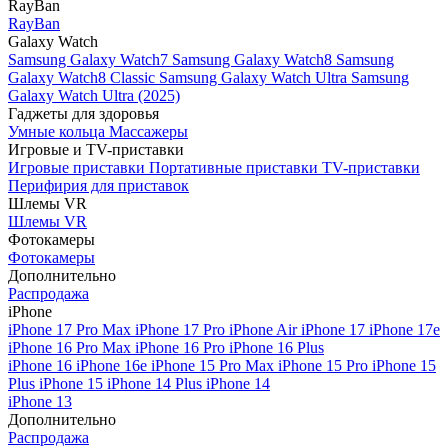
RayBan
RayBan
Galaxy Watch
Samsung Galaxy Watch7
Samsung Galaxy Watch8
Samsung
Galaxy Watch8 Classic
Samsung Galaxy Watch Ultra
Samsung
Galaxy Watch Ultra (2025)
Гаджеты для здоровья
Умные кольца
Массажеры
Игровые и TV-приставки
Игровые приставки
Портативные приставки
TV-приставки
Перифирия для приставок
Шлемы VR
Шлемы VR
Фотокамеры
Фотокамеры
Дополнительно
Распродажа
iPhone
iPhone 17 Pro Max
iPhone 17 Pro
iPhone Air
iPhone 17
iPhone 17e
iPhone 16 Pro Max
iPhone 16 Pro
iPhone 16 Plus
iPhone 16
iPhone 16e
iPhone 15 Pro Max
iPhone 15 Pro
iPhone 15
Plus
iPhone 15
iPhone 14 Plus
iPhone 14
iPhone 13
Дополнительно
Распродажа