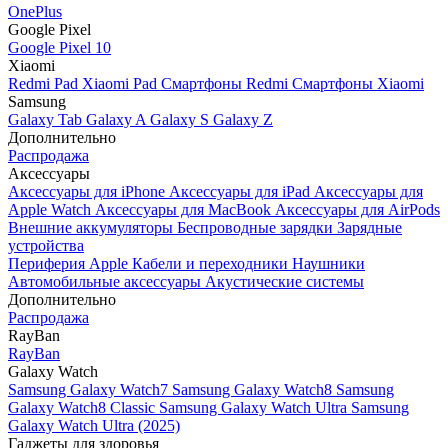
OnePlus
Google Pixel
Google Pixel 10
Xiaomi
Redmi Pad
Xiaomi Pad
Смартфоны Redmi
Смартфоны Xiaomi
Samsung
Galaxy Tab
Galaxy A
Galaxy S
Galaxy Z
Дополнительно
Распродажа
Аксессуары
Аксессуары для iPhone
Аксессуары для iPad
Аксессуары для
Apple Watch
Аксессуары для MacBook
Аксессуары для AirPods
Внешние аккумуляторы
Беспроводные зарядки
Зарядные
устройства
Периферия Apple
Кабели и переходники
Наушники
Автомобильные аксессуары
Акустические системы
Дополнительно
Распродажа
RayBan
RayBan
Galaxy Watch
Samsung Galaxy Watch7
Samsung Galaxy Watch8
Samsung
Galaxy Watch8 Classic
Samsung Galaxy Watch Ultra
Samsung
Galaxy Watch Ultra (2025)
Гаджеты для здоровья