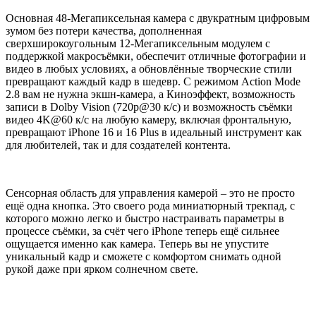
Основная 48-Мегапиксельная камера с двукратным цифровым
зумом без потери качества, дополненная
сверхширокоугольным 12-Мегапиксельным модулем с
поддержкой макросъёмки, обеспечит отличные фотографии и
видео в любых условиях, а обновлённые творческие стили
превращают каждый кадр в шедевр. С режимом Action Mode
2.8 вам не нужна экшн-камера, а Киноэффект, возможность
записи в Dolby Vision (720p@30 к/с) и возможность съёмки
видео 4K@60 к/с на любую камеру, включая фронтальную,
превращают iPhone 16 и 16 Plus в идеальный инструмент как
для любителей, так и для создателей контента.
Сенсорная область для управления камерой – это не просто
ещё одна кнопка. Это своего рода миниатюрный трекпад, с
которого можно легко и быстро настраивать параметры в
процессе съёмки, за счёт чего iPhone теперь ещё сильнее
ощущается именно как камера. Теперь вы не упустите
уникальный кадр и сможете с комфортом снимать одной
рукой даже при ярком солнечном свете.