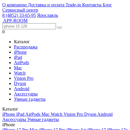
О компании
Доставка и оплата
Trade-in
Контакты
Блог
Сервисный центр
8 (4852) 33-65-95
Ярославль
APP-ROOM
0
Каталог
Распродажа
iPhone
iPad
AirPods
Mac
Watch
Vision Pro
Dyson
Android
Аксессуары
Умные гаджеты
Каталог
iPhone
iPad
AirPods
Mac
Watch
Vision Pro
Dyson
Android
Аксессуары
Умные гаджеты
iPhone
iPhone 17 Pro Max
iPhone 17 Pro
iPhone Air
iPhone 17
iPhone 17e