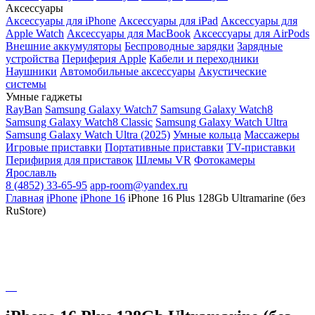
Аксессуары
Аксессуары для iPhone
Аксессуары для iPad
Аксессуары для
Apple Watch
Аксессуары для MacBook
Аксессуары для AirPods
Внешние аккумуляторы
Беспроводные зарядки
Зарядные
устройства
Периферия Apple
Кабели и переходники
Наушники
Автомобильные аксессуары
Акустические
системы
Умные гаджеты
RayBan
Samsung Galaxy Watch7
Samsung Galaxy Watch8
Samsung Galaxy Watch8 Classic
Samsung Galaxy Watch Ultra
Samsung Galaxy Watch Ultra (2025)
Умные кольца
Массажеры
Игровые приставки
Портативные приставки
TV-приставки
Перифирия для приставок
Шлемы VR
Фотокамеры
Ярославль
8 (4852) 33-65-95
app-room@yandex.ru
Главная
iPhone
iPhone 16
iPhone 16 Plus 128Gb Ultramarine (без
RuStore)