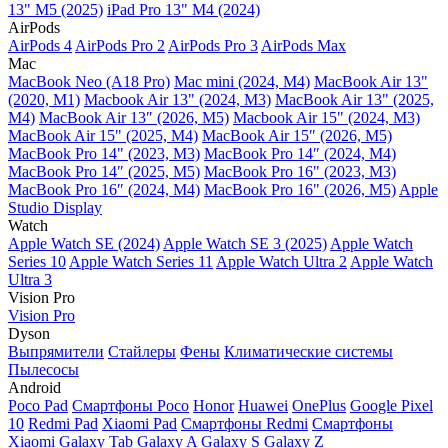
13" M5 (2025)
iPad Pro 13" M4 (2024)
AirPods
AirPods 4
AirPods Pro 2
AirPods Pro 3
AirPods Max
Mac
MacBook Neo (A18 Pro)
Mac mini (2024, M4)
MacBook Air 13"
(2020, M1)
Macbook Air 13" (2024, M3)
MacBook Air 13" (2025,
M4)
MacBook Air 13″ (2026, M5)
Macbook Air 15" (2024, M3)
MacBook Air 15" (2025, M4)
MacBook Air 15″ (2026, M5)
MacBook Pro 14" (2023, M3)
MacBook Pro 14″ (2024, M4)
MacBook Pro 14″ (2025, M5)
MacBook Pro 16" (2023, M3)
MacBook Pro 16″ (2024, M4)
MacBook Pro 16" (2026, M5)
Apple
Studio Display
Watch
Apple Watch SE (2024)
Apple Watch SE 3 (2025)
Apple Watch
Series 10
Apple Watch Series 11
Apple Watch Ultra 2
Apple Watch
Ultra 3
Vision Pro
Vision Pro
Dyson
Выпрямители
Стайлеры
Фены
Климатические системы
Пылесосы
Android
Poco Pad
Смартфоны Poco
Honor
Huawei
OnePlus
Google Pixel
10
Redmi Pad
Xiaomi Pad
Смартфоны Redmi
Смартфоны
Xiaomi
Galaxy Tab
Galaxy A
Galaxy S
Galaxy Z