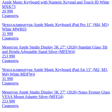
Apple Magic Keyboard with Numeric Keypad and Touch ID White
MXK73
20 990
Сравнить
Чехол-клавиатура Apple Magic Keyboard iPad Pro 11" (M4, M5)
White MWR03
31 990
Сравнить
Монитор Apple Studio Display 5K 27" (2026) Standart Glass Tilt
and Height Adjustable Stand Silver (MFEW4)
253 990
Сравнить
Чехол-клавиатура Apple Magic Keyboard iPad Air 13" (M2, M3,
M4) White MDFW4
31 990
Сравнить
Монитор Apple Studio Display 5K 27" (2026) Nano-Texture Glass
VESA Mount Adapter Silver (MFF24)
253 990
Сравнить