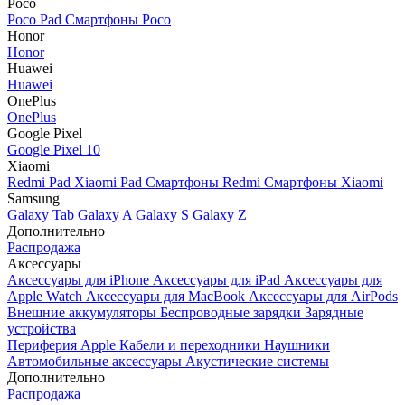
Poco
Poco Pad
Смартфоны Poco
Honor
Honor
Huawei
Huawei
OnePlus
OnePlus
Google Pixel
Google Pixel 10
Xiaomi
Redmi Pad
Xiaomi Pad
Смартфоны Redmi
Смартфоны Xiaomi
Samsung
Galaxy Tab
Galaxy A
Galaxy S
Galaxy Z
Дополнительно
Распродажа
Аксессуары
Аксессуары для iPhone
Аксессуары для iPad
Аксессуары для
Apple Watch
Аксессуары для MacBook
Аксессуары для AirPods
Внешние аккумуляторы
Беспроводные зарядки
Зарядные
устройства
Периферия Apple
Кабели и переходники
Наушники
Автомобильные аксессуары
Акустические системы
Дополнительно
Распродажа