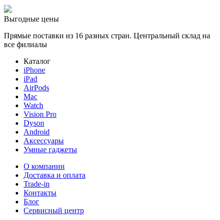
Выгодные цены
Прямые поставки из 16 разных стран. Центральный склад на
все филиалы
Каталог
iPhone
iPad
AirPods
Mac
Watch
Vision Pro
Dyson
Android
Аксессуары
Умные гаджеты
О компании
Доставка и оплата
Trade-in
Контакты
Блог
Сервисный центр