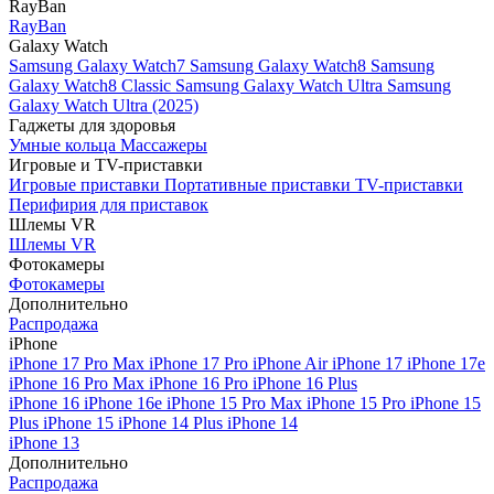
RayBan
RayBan
Galaxy Watch
Samsung Galaxy Watch7
Samsung Galaxy Watch8
Samsung
Galaxy Watch8 Classic
Samsung Galaxy Watch Ultra
Samsung
Galaxy Watch Ultra (2025)
Гаджеты для здоровья
Умные кольца
Массажеры
Игровые и TV-приставки
Игровые приставки
Портативные приставки
TV-приставки
Перифирия для приставок
Шлемы VR
Шлемы VR
Фотокамеры
Фотокамеры
Дополнительно
Распродажа
iPhone
iPhone 17 Pro Max
iPhone 17 Pro
iPhone Air
iPhone 17
iPhone 17e
iPhone 16 Pro Max
iPhone 16 Pro
iPhone 16 Plus
iPhone 16
iPhone 16e
iPhone 15 Pro Max
iPhone 15 Pro
iPhone 15
Plus
iPhone 15
iPhone 14 Plus
iPhone 14
iPhone 13
Дополнительно
Распродажа