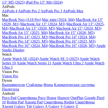
13" M5 (2025)
iPad Pro 13" M4 (2024)
AirPods
AirPods 4
AirPods Pro 2
AirPods Pro 3
AirPods Max
Mac
MacBook Neo (A18 Pro)
Mac mini (2024, M4)
MacBook Air 13"
(2020, M1)
Macbook Air 13" (2024, M3)
MacBook Air 13" (2025,
M4)
MacBook Air 13″ (2026, M5)
Macbook Air 15" (2024, M3)
MacBook Air 15" (2025, M4)
MacBook Air 15″ (2026, M5)
MacBook Pro 14" (2023, M3)
MacBook Pro 14″ (2024, M4)
MacBook Pro 14″ (2025, M5)
MacBook Pro 16" (2023, M3)
MacBook Pro 16″ (2024, M4)
MacBook Pro 16" (2026, M5)
Apple
Studio Display
Watch
Apple Watch SE (2024)
Apple Watch SE 3 (2025)
Apple Watch
Series 10
Apple Watch Series 11
Apple Watch Ultra 2
Apple Watch
Ultra 3
Vision Pro
Vision Pro
Dyson
Выпрямители
Стайлеры
Фены
Климатические системы
Пылесосы
Android
Poco Pad
Смартфоны Poco
Honor
Huawei
OnePlus
Google Pixel
10
Redmi Pad
Xiaomi Pad
Смартфоны Redmi
Смартфоны
Xiaomi
Galaxy Tab
Galaxy A
Galaxy S
Galaxy Z