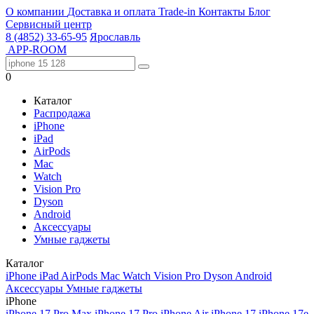
О компании
Доставка и оплата
Trade-in
Контакты
Блог
Сервисный центр
8 (4852) 33-65-95
Ярославль
APP-ROOM
0
Каталог
Распродажа
iPhone
iPad
AirPods
Mac
Watch
Vision Pro
Dyson
Android
Аксессуары
Умные гаджеты
Каталог
iPhone
iPad
AirPods
Mac
Watch
Vision Pro
Dyson
Android
Аксессуары
Умные гаджеты
iPhone
iPhone 17 Pro Max
iPhone 17 Pro
iPhone Air
iPhone 17
iPhone 17e