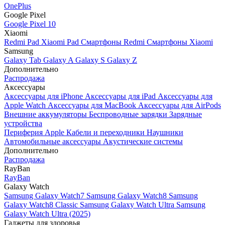
OnePlus
Google Pixel
Google Pixel 10
Xiaomi
Redmi Pad
Xiaomi Pad
Смартфоны Redmi
Смартфоны Xiaomi
Samsung
Galaxy Tab
Galaxy A
Galaxy S
Galaxy Z
Дополнительно
Распродажа
Аксессуары
Аксессуары для iPhone
Аксессуары для iPad
Аксессуары для
Apple Watch
Аксессуары для MacBook
Аксессуары для AirPods
Внешние аккумуляторы
Беспроводные зарядки
Зарядные
устройства
Периферия Apple
Кабели и переходники
Наушники
Автомобильные аксессуары
Акустические системы
Дополнительно
Распродажа
RayBan
RayBan
Galaxy Watch
Samsung Galaxy Watch7
Samsung Galaxy Watch8
Samsung
Galaxy Watch8 Classic
Samsung Galaxy Watch Ultra
Samsung
Galaxy Watch Ultra (2025)
Гаджеты для здоровья