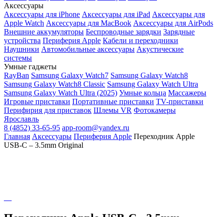
Аксессуары
Аксессуары для iPhone
Аксессуары для iPad
Аксессуары для
Apple Watch
Аксессуары для MacBook
Аксессуары для AirPods
Внешние аккумуляторы
Беспроводные зарядки
Зарядные
устройства
Периферия Apple
Кабели и переходники
Наушники
Автомобильные аксессуары
Акустические
системы
Умные гаджеты
RayBan
Samsung Galaxy Watch7
Samsung Galaxy Watch8
Samsung Galaxy Watch8 Classic
Samsung Galaxy Watch Ultra
Samsung Galaxy Watch Ultra (2025)
Умные кольца
Массажеры
Игровые приставки
Портативные приставки
TV-приставки
Перифирия для приставок
Шлемы VR
Фотокамеры
Ярославль
8 (4852) 33-65-95
app-room@yandex.ru
Главная
Аксессуары
Периферия Apple
Переходник Apple
USB-C – 3.5mm Original