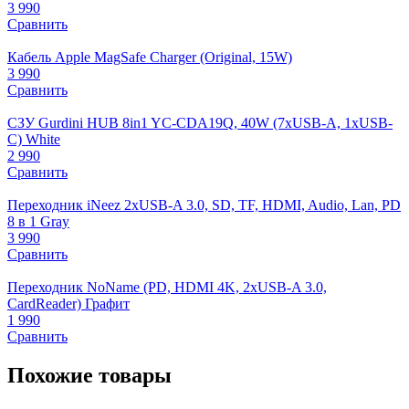
3 990
Сравнить
Кабель Apple MagSafe Charger (Original, 15W)
3 990
Сравнить
СЗУ Gurdini HUB 8in1 YC-CDA19Q, 40W (7xUSB-A, 1xUSB-
C) White
2 990
Сравнить
Переходник iNeez 2xUSB-A 3.0, SD, TF, HDMI, Audio, Lan, PD
8 в 1 Gray
3 990
Сравнить
Переходник NoName (PD, HDMI 4K, 2xUSB-A 3.0,
CardReader) Графит
1 990
Сравнить
Похожие товары