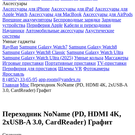
Аксессуары
Аксессуары для iPhone
Аксессуары для iPad
Аксессуары для
Apple Watch
Аксессуары для MacBook
Аксессуары для AirPods
Внешние аккумуляторы
Беспроводные зарядки
Зарядные
устройства
Периферия Apple
Кабели и переходники
Наушники
Автомобильные аксессуары
Акустические
системы
Умные гаджеты
RayBan
Samsung Galaxy Watch7
Samsung Galaxy Watch8
Samsung Galaxy Watch8 Classic
Samsung Galaxy Watch Ultra
Samsung Galaxy Watch Ultra (2025)
Умные кольца
Массажеры
Игровые приставки
Портативные приставки
TV-приставки
Перифирия для приставок
Шлемы VR
Фотокамеры
Ярославль
8 (4852) 33-65-95
app-room@yandex.ru
Главная
Misc
Переходник NoName (PD, HDMI 4K, 2xUSB-A
3.0, CardReader) Графит
Переходник NoName (PD, HDMI 4K,
2xUSB-A 3.0, CardReader) Графит
Сравнить