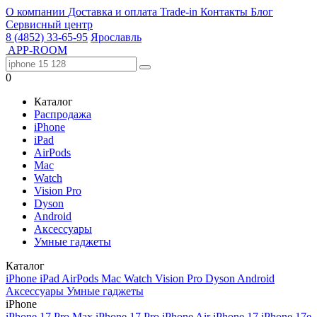
О компании
Доставка и оплата
Trade-in
Контакты
Блог
Сервисный центр
8 (4852) 33-65-95
Ярославль
APP-ROOM
0
Каталог
Распродажа
iPhone
iPad
AirPods
Mac
Watch
Vision Pro
Dyson
Android
Аксессуары
Умные гаджеты
Каталог
iPhone
iPad
AirPods
Mac
Watch
Vision Pro
Dyson
Android
Аксессуары
Умные гаджеты
iPhone
iPhone 17 Pro Max
iPhone 17 Pro
iPhone Air
iPhone 17
iPhone 17e