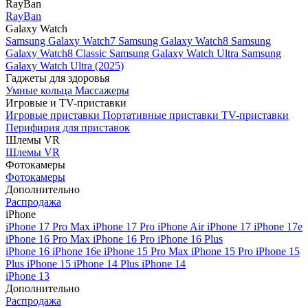
RayBan
RayBan
Galaxy Watch
Samsung Galaxy Watch7
Samsung Galaxy Watch8
Samsung
Galaxy Watch8 Classic
Samsung Galaxy Watch Ultra
Samsung
Galaxy Watch Ultra (2025)
Гаджеты для здоровья
Умные кольца
Массажеры
Игровые и TV-приставки
Игровые приставки
Портативные приставки
TV-приставки
Перифирия для приставок
Шлемы VR
Шлемы VR
Фотокамеры
Фотокамеры
Дополнительно
Распродажа
iPhone
iPhone 17 Pro Max
iPhone 17 Pro
iPhone Air
iPhone 17
iPhone 17e
iPhone 16 Pro Max
iPhone 16 Pro
iPhone 16 Plus
iPhone 16
iPhone 16e
iPhone 15 Pro Max
iPhone 15 Pro
iPhone 15
Plus
iPhone 15
iPhone 14 Plus
iPhone 14
iPhone 13
Дополнительно
Распродажа