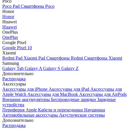
Poco
Poco Pad
Смартфоны Poco
Honor
Honor
Huawei
Huawei
OnePlus
OnePlus
Google Pixel
Google Pixel 10
Xiaomi
Redmi Pad
Xiaomi Pad
Смартфоны Redmi
Смартфоны Xiaomi
Samsung
Galaxy Tab
Galaxy A
Galaxy S
Galaxy Z
Дополнительно
Распродажа
Аксессуары
Аксессуары для iPhone
Аксессуары для iPad
Аксессуары для
Apple Watch
Аксессуары для MacBook
Аксессуары для AirPods
Внешние аккумуляторы
Беспроводные зарядки
Зарядные
устройства
Периферия Apple
Кабели и переходники
Наушники
Автомобильные аксессуары
Акустические системы
Дополнительно
Распродажа