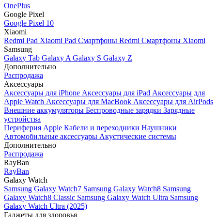
OnePlus
Google Pixel
Google Pixel 10
Xiaomi
Redmi Pad
Xiaomi Pad
Смартфоны Redmi
Смартфоны Xiaomi
Samsung
Galaxy Tab
Galaxy A
Galaxy S
Galaxy Z
Дополнительно
Распродажа
Аксессуары
Аксессуары для iPhone
Аксессуары для iPad
Аксессуары для
Apple Watch
Аксессуары для MacBook
Аксессуары для AirPods
Внешние аккумуляторы
Беспроводные зарядки
Зарядные
устройства
Периферия Apple
Кабели и переходники
Наушники
Автомобильные аксессуары
Акустические системы
Дополнительно
Распродажа
RayBan
RayBan
Galaxy Watch
Samsung Galaxy Watch7
Samsung Galaxy Watch8
Samsung
Galaxy Watch8 Classic
Samsung Galaxy Watch Ultra
Samsung
Galaxy Watch Ultra (2025)
Гаджеты для здоровья