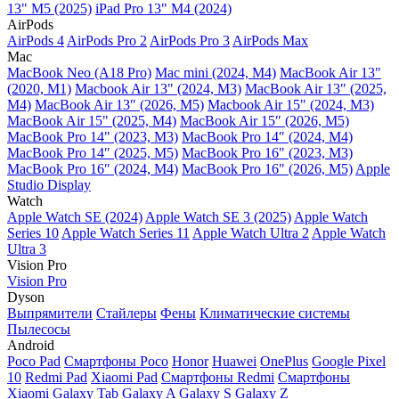
13" M5 (2025)
iPad Pro 13" M4 (2024)
AirPods
AirPods 4
AirPods Pro 2
AirPods Pro 3
AirPods Max
Mac
MacBook Neo (A18 Pro)
Mac mini (2024, M4)
MacBook Air 13"
(2020, M1)
Macbook Air 13" (2024, M3)
MacBook Air 13" (2025,
M4)
MacBook Air 13″ (2026, M5)
Macbook Air 15" (2024, M3)
MacBook Air 15" (2025, M4)
MacBook Air 15″ (2026, M5)
MacBook Pro 14" (2023, M3)
MacBook Pro 14″ (2024, M4)
MacBook Pro 14″ (2025, M5)
MacBook Pro 16" (2023, M3)
MacBook Pro 16″ (2024, M4)
MacBook Pro 16" (2026, M5)
Apple
Studio Display
Watch
Apple Watch SE (2024)
Apple Watch SE 3 (2025)
Apple Watch
Series 10
Apple Watch Series 11
Apple Watch Ultra 2
Apple Watch
Ultra 3
Vision Pro
Vision Pro
Dyson
Выпрямители
Стайлеры
Фены
Климатические системы
Пылесосы
Android
Poco Pad
Смартфоны Poco
Honor
Huawei
OnePlus
Google Pixel
10
Redmi Pad
Xiaomi Pad
Смартфоны Redmi
Смартфоны
Xiaomi
Galaxy Tab
Galaxy A
Galaxy S
Galaxy Z