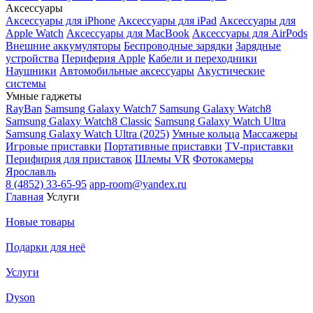
Аксессуары
Аксессуары для iPhone
Аксессуары для iPad
Аксессуары для
Apple Watch
Аксессуары для MacBook
Аксессуары для AirPods
Внешние аккумуляторы
Беспроводные зарядки
Зарядные
устройства
Периферия Apple
Кабели и переходники
Наушники
Автомобильные аксессуары
Акустические
системы
Умные гаджеты
RayBan
Samsung Galaxy Watch7
Samsung Galaxy Watch8
Samsung Galaxy Watch8 Classic
Samsung Galaxy Watch Ultra
Samsung Galaxy Watch Ultra (2025)
Умные кольца
Массажеры
Игровые приставки
Портативные приставки
TV-приставки
Перифирия для приставок
Шлемы VR
Фотокамеры
Ярославль
8 (4852) 33-65-95
app-room@yandex.ru
Главная
Услуги
Новые товары
Подарки для неё
Услуги
Dyson