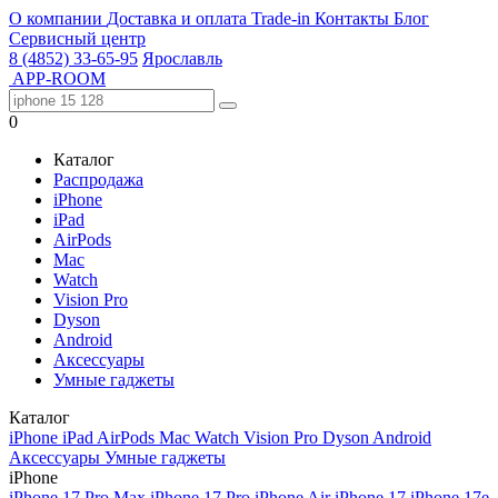
О компании
Доставка и оплата
Trade-in
Контакты
Блог
Сервисный центр
8 (4852) 33-65-95
Ярославль
APP-ROOM
0
Каталог
Распродажа
iPhone
iPad
AirPods
Mac
Watch
Vision Pro
Dyson
Android
Аксессуары
Умные гаджеты
Каталог
iPhone
iPad
AirPods
Mac
Watch
Vision Pro
Dyson
Android
Аксессуары
Умные гаджеты
iPhone
iPhone 17 Pro Max
iPhone 17 Pro
iPhone Air
iPhone 17
iPhone 17e