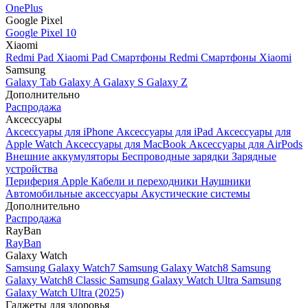
OnePlus
Google Pixel
Google Pixel 10
Xiaomi
Redmi Pad
Xiaomi Pad
Смартфоны Redmi
Смартфоны Xiaomi
Samsung
Galaxy Tab
Galaxy A
Galaxy S
Galaxy Z
Дополнительно
Распродажа
Аксессуары
Аксессуары для iPhone
Аксессуары для iPad
Аксессуары для
Apple Watch
Аксессуары для MacBook
Аксессуары для AirPods
Внешние аккумуляторы
Беспроводные зарядки
Зарядные
устройства
Периферия Apple
Кабели и переходники
Наушники
Автомобильные аксессуары
Акустические системы
Дополнительно
Распродажа
RayBan
RayBan
Galaxy Watch
Samsung Galaxy Watch7
Samsung Galaxy Watch8
Samsung
Galaxy Watch8 Classic
Samsung Galaxy Watch Ultra
Samsung
Galaxy Watch Ultra (2025)
Гаджеты для здоровья