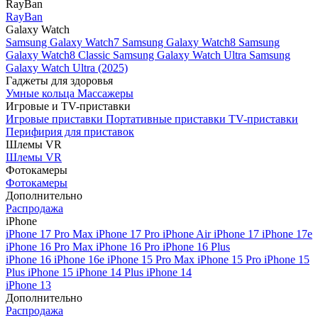
RayBan
RayBan
Galaxy Watch
Samsung Galaxy Watch7
Samsung Galaxy Watch8
Samsung
Galaxy Watch8 Classic
Samsung Galaxy Watch Ultra
Samsung
Galaxy Watch Ultra (2025)
Гаджеты для здоровья
Умные кольца
Массажеры
Игровые и TV-приставки
Игровые приставки
Портативные приставки
TV-приставки
Перифирия для приставок
Шлемы VR
Шлемы VR
Фотокамеры
Фотокамеры
Дополнительно
Распродажа
iPhone
iPhone 17 Pro Max
iPhone 17 Pro
iPhone Air
iPhone 17
iPhone 17e
iPhone 16 Pro Max
iPhone 16 Pro
iPhone 16 Plus
iPhone 16
iPhone 16e
iPhone 15 Pro Max
iPhone 15 Pro
iPhone 15
Plus
iPhone 15
iPhone 14 Plus
iPhone 14
iPhone 13
Дополнительно
Распродажа