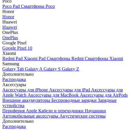
Poco
Poco Pad
Смартфоны Poco
Honor
Honor
Huawei
Huawei
OnePlus
OnePlus
Google Pixel
Google Pixel 10
Xiaomi
Redmi Pad
Xiaomi Pad
Смартфоны Redmi
Смартфоны Xiaomi
Samsung
Galaxy Tab
Galaxy A
Galaxy S
Galaxy Z
Дополнительно
Распродажа
Аксессуары
Аксессуары для iPhone
Аксессуары для iPad
Аксессуары для
Apple Watch
Аксессуары для MacBook
Аксессуары для AirPods
Внешние аккумуляторы
Беспроводные зарядки
Зарядные
устройства
Периферия Apple
Кабели и переходники
Наушники
Автомобильные аксессуары
Акустические системы
Дополнительно
Распродажа