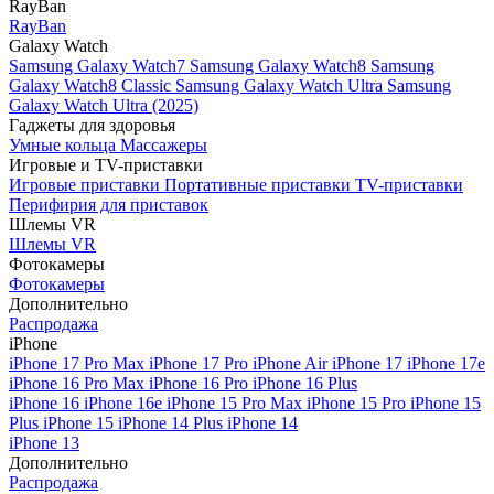
RayBan
RayBan
Galaxy Watch
Samsung Galaxy Watch7
Samsung Galaxy Watch8
Samsung
Galaxy Watch8 Classic
Samsung Galaxy Watch Ultra
Samsung
Galaxy Watch Ultra (2025)
Гаджеты для здоровья
Умные кольца
Массажеры
Игровые и TV-приставки
Игровые приставки
Портативные приставки
TV-приставки
Перифирия для приставок
Шлемы VR
Шлемы VR
Фотокамеры
Фотокамеры
Дополнительно
Распродажа
iPhone
iPhone 17 Pro Max
iPhone 17 Pro
iPhone Air
iPhone 17
iPhone 17e
iPhone 16 Pro Max
iPhone 16 Pro
iPhone 16 Plus
iPhone 16
iPhone 16e
iPhone 15 Pro Max
iPhone 15 Pro
iPhone 15
Plus
iPhone 15
iPhone 14 Plus
iPhone 14
iPhone 13
Дополнительно
Распродажа