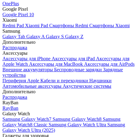
OnePlus
Google Pixel
Google Pixel 10
Xiaomi
Redmi Pad
Xiaomi Pad
Смартфоны Redmi
Смартфоны Xiaomi
Samsung
Galaxy Tab
Galaxy A
Galaxy S
Galaxy Z
Дополнительно
Распродажа
Аксессуары
Аксессуары для iPhone
Аксессуары для iPad
Аксессуары для
Apple Watch
Аксессуары для MacBook
Аксессуары для AirPods
Внешние аккумуляторы
Беспроводные зарядки
Зарядные
устройства
Периферия Apple
Кабели и переходники
Наушники
Автомобильные аксессуары
Акустические системы
Дополнительно
Распродажа
RayBan
RayBan
Galaxy Watch
Samsung Galaxy Watch7
Samsung Galaxy Watch8
Samsung
Galaxy Watch8 Classic
Samsung Galaxy Watch Ultra
Samsung
Galaxy Watch Ultra (2025)
Гаджеты для здоровья