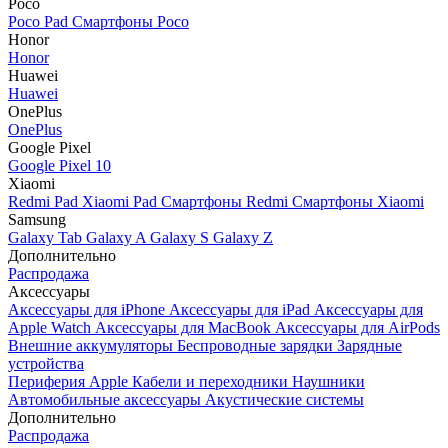
Poco
Poco Pad
Смартфоны Poco
Honor
Honor
Huawei
Huawei
OnePlus
OnePlus
Google Pixel
Google Pixel 10
Xiaomi
Redmi Pad
Xiaomi Pad
Смартфоны Redmi
Смартфоны Xiaomi
Samsung
Galaxy Tab
Galaxy A
Galaxy S
Galaxy Z
Дополнительно
Распродажа
Аксессуары
Аксессуары для iPhone
Аксессуары для iPad
Аксессуары для
Apple Watch
Аксессуары для MacBook
Аксессуары для AirPods
Внешние аккумуляторы
Беспроводные зарядки
Зарядные
устройства
Периферия Apple
Кабели и переходники
Наушники
Автомобильные аксессуары
Акустические системы
Дополнительно
Распродажа