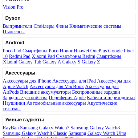
Vision Pro
Dyson
Выпрямители
Стайлеры
Фены
Климатические системы
Пылесосы
Android
Poco Pad
Смартфоны Poco
Honor
Huawei
OnePlus
Google Pixel
10
Redmi Pad
Xiaomi Pad
Смартфоны Redmi
Смартфоны
Xiaomi
Galaxy Tab
Galaxy A
Galaxy S
Galaxy Z
Аксессуары
Аксессуары для iPhone
Аксессуары для iPad
Аксессуары для
Apple Watch
Аксессуары для MacBook
Аксессуары для
AirPods
Внешние аккумуляторы
Беспроводные зарядки
Зарядные устройства
Периферия Apple
Кабели и переходники
Наушники
Автомобильные аксессуары
Акустические
системы
Умные гаджеты
RayBan
Samsung Galaxy Watch7
Samsung Galaxy Watch8
Samsung Galaxy Watch8 Classic
Samsung Galaxy Watch Ultra