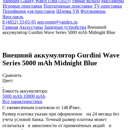
Samsung Galaxy Watch Ultra (2025)
Умные кольца
Массажеры
Игровые приставки
Портативные приставки
TV-приставки
Перифирия для приставок
Шлемы VR
Фотокамеры
Ярославль
8 (4852) 33-65-95
app-room@yandex.ru
Главная
Аксессуары
Зарядные устройства
Внешний
аккумулятор Gurdini Wave Series 5000 mAh Midnight Blue
Внешний аккумулятор Gurdini Wave
Series 5000 mAh Midnight Blue
Сравнить
Цвет:
Емкость аккумулятора:
5000 mAh
10000 mAh
Все характеристики
С ежемесячным платежом от
148 ₽/мес.
Размер платежа указан при оформлении на 24 месяца без
учета условий банка. Точный размер платежа может
отличаться в зависимости от применённых акций и