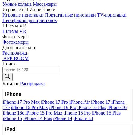
Умные кольца
Массажеры
Игровые и TV-приставки
Игровые приставки
Портативные приставки
TV-приставки
Перифирия для приставок
Шлемы VR
Шлемы VR
Фотокамеры
Фотокамеры
Дополнительно
Распродажа
APP-ROOM
Поиск
Поиск
товаров
Каталог
Распродажа
iPhone
iPhone 17 Pro Max
iPhone 17 Pro
iPhone Air
iPhone 17
iPhone
17e
iPhone 16 Pro Max
iPhone 16 Pro
iPhone 16 Plus
iPhone 16
iPhone 16e
iPhone 15 Pro Max
iPhone 15 Pro
iPhone 15 Plus
iPhone 15
iPhone 14 Plus
iPhone 14
iPhone 13
iPad