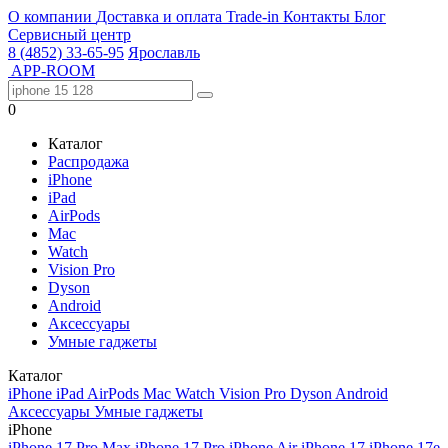
О компании
Доставка и оплата
Trade-in
Контакты
Блог
Сервисный центр
8 (4852) 33-65-95
Ярославль
APP-ROOM
0
Каталог
Распродажа
iPhone
iPad
AirPods
Mac
Watch
Vision Pro
Dyson
Android
Аксессуары
Умные гаджеты
Каталог
iPhone
iPad
AirPods
Mac
Watch
Vision Pro
Dyson
Android
Аксессуары
Умные гаджеты
iPhone
iPhone 17 Pro Max
iPhone 17 Pro
iPhone Air
iPhone 17
iPhone 17e