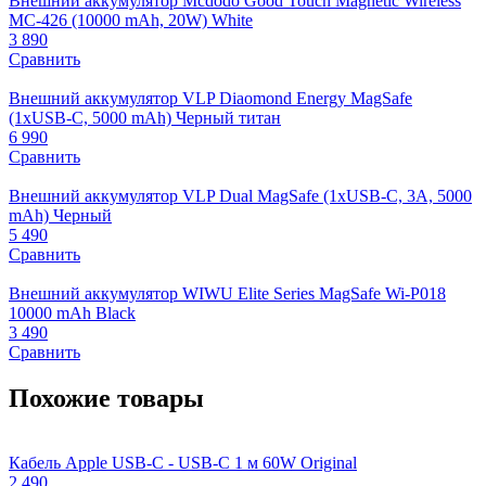
Внешний аккумулятор Mcdodo Good Touch Magnetic Wireless
MC-426 (10000 mAh, 20W) White
3 890
Сравнить
Внешний аккумулятор VLP Diaomond Energy MagSafe
(1xUSB-C, 5000 mAh) Черный титан
6 990
Сравнить
Внешний аккумулятор VLP Dual MagSafe (1xUSB-C, 3A, 5000
mAh) Черный
5 490
Сравнить
Внешний аккумулятор WIWU Elite Series MagSafe Wi-P018
10000 mAh Black
3 490
Сравнить
Похожие товары
Кабель Apple USB-C - USB-C 1 м 60W Original
В
2 490
1