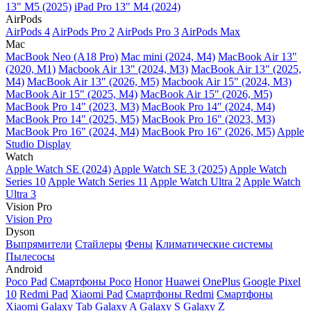
13" M5 (2025)
iPad Pro 13" M4 (2024)
AirPods
AirPods 4
AirPods Pro 2
AirPods Pro 3
AirPods Max
Mac
MacBook Neo (A18 Pro)
Mac mini (2024, M4)
MacBook Air 13"
(2020, M1)
Macbook Air 13" (2024, M3)
MacBook Air 13" (2025,
M4)
MacBook Air 13″ (2026, M5)
Macbook Air 15" (2024, M3)
MacBook Air 15" (2025, M4)
MacBook Air 15″ (2026, M5)
MacBook Pro 14" (2023, M3)
MacBook Pro 14″ (2024, M4)
MacBook Pro 14″ (2025, M5)
MacBook Pro 16" (2023, M3)
MacBook Pro 16″ (2024, M4)
MacBook Pro 16" (2026, M5)
Apple
Studio Display
Watch
Apple Watch SE (2024)
Apple Watch SE 3 (2025)
Apple Watch
Series 10
Apple Watch Series 11
Apple Watch Ultra 2
Apple Watch
Ultra 3
Vision Pro
Vision Pro
Dyson
Выпрямители
Стайлеры
Фены
Климатические системы
Пылесосы
Android
Poco Pad
Смартфоны Poco
Honor
Huawei
OnePlus
Google Pixel
10
Redmi Pad
Xiaomi Pad
Смартфоны Redmi
Смартфоны
Xiaomi
Galaxy Tab
Galaxy A
Galaxy S
Galaxy Z