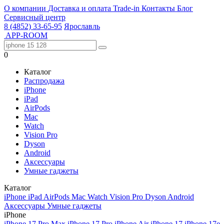
О компании
Доставка и оплата
Trade-in
Контакты
Блог
Сервисный центр
8 (4852) 33-65-95
Ярославль
APP-ROOM
0
Каталог
Распродажа
iPhone
iPad
AirPods
Mac
Watch
Vision Pro
Dyson
Android
Аксессуары
Умные гаджеты
Каталог
iPhone
iPad
AirPods
Mac
Watch
Vision Pro
Dyson
Android
Аксессуары
Умные гаджеты
iPhone
iPhone 17 Pro Max
iPhone 17 Pro
iPhone Air
iPhone 17
iPhone 17e