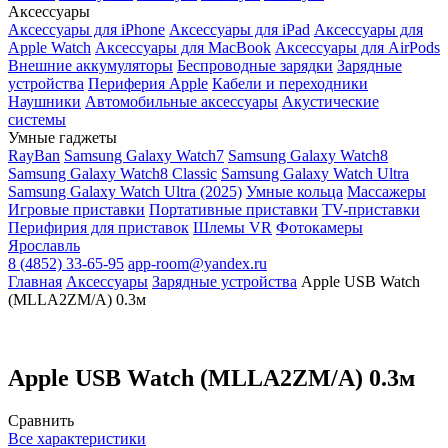
Аксессуары
Аксессуары для iPhone
Аксессуары для iPad
Аксессуары для
Apple Watch
Аксессуары для MacBook
Аксессуары для AirPods
Внешние аккумуляторы
Беспроводные зарядки
Зарядные
устройства
Периферия Apple
Кабели и переходники
Наушники
Автомобильные аксессуары
Акустические
системы
Умные гаджеты
RayBan
Samsung Galaxy Watch7
Samsung Galaxy Watch8
Samsung Galaxy Watch8 Classic
Samsung Galaxy Watch Ultra
Samsung Galaxy Watch Ultra (2025)
Умные кольца
Массажеры
Игровые приставки
Портативные приставки
TV-приставки
Перифирия для приставок
Шлемы VR
Фотокамеры
Ярославль
8 (4852) 33-65-95
app-room@yandex.ru
Главная
Аксессуары
Зарядные устройства
Apple USB Watch
(MLLA2ZM/A) 0.3м
Apple USB Watch (MLLA2ZM/A) 0.3м
Сравнить
Все характеристики