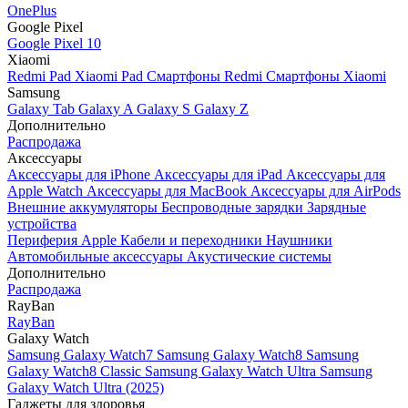
OnePlus
Google Pixel
Google Pixel 10
Xiaomi
Redmi Pad
Xiaomi Pad
Смартфоны Redmi
Смартфоны Xiaomi
Samsung
Galaxy Tab
Galaxy A
Galaxy S
Galaxy Z
Дополнительно
Распродажа
Аксессуары
Аксессуары для iPhone
Аксессуары для iPad
Аксессуары для
Apple Watch
Аксессуары для MacBook
Аксессуары для AirPods
Внешние аккумуляторы
Беспроводные зарядки
Зарядные
устройства
Периферия Apple
Кабели и переходники
Наушники
Автомобильные аксессуары
Акустические системы
Дополнительно
Распродажа
RayBan
RayBan
Galaxy Watch
Samsung Galaxy Watch7
Samsung Galaxy Watch8
Samsung
Galaxy Watch8 Classic
Samsung Galaxy Watch Ultra
Samsung
Galaxy Watch Ultra (2025)
Гаджеты для здоровья