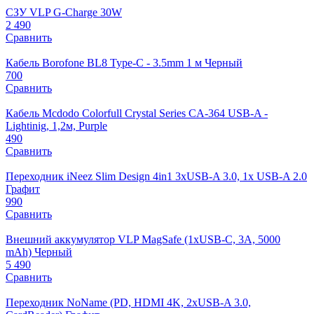
СЗУ VLP G-Charge 30W
2 490
Сравнить
Кабель Borofone BL8 Type-C - 3.5mm 1 м Черный
700
Сравнить
Кабель Mcdodo Colorfull Crystal Series CA-364 USB-A -
Lightinig, 1,2м, Purple
490
Сравнить
Переходник iNeez Slim Design 4in1 3xUSB-A 3.0, 1x USB-A 2.0
Графит
990
Сравнить
Внешний аккумулятор VLP MagSafe (1xUSB-C, 3A, 5000
mAh) Черный
5 490
Сравнить
Переходник NoName (PD, HDMI 4K, 2xUSB-A 3.0,