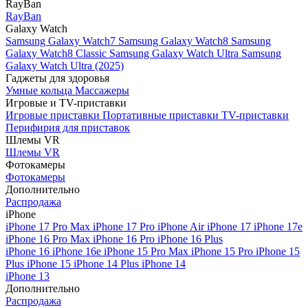
RayBan
RayBan
Galaxy Watch
Samsung Galaxy Watch7
Samsung Galaxy Watch8
Samsung
Galaxy Watch8 Classic
Samsung Galaxy Watch Ultra
Samsung
Galaxy Watch Ultra (2025)
Гаджеты для здоровья
Умные кольца
Массажеры
Игровые и TV-приставки
Игровые приставки
Портативные приставки
TV-приставки
Перифирия для приставок
Шлемы VR
Шлемы VR
Фотокамеры
Фотокамеры
Дополнительно
Распродажа
iPhone
iPhone 17 Pro Max
iPhone 17 Pro
iPhone Air
iPhone 17
iPhone 17e
iPhone 16 Pro Max
iPhone 16 Pro
iPhone 16 Plus
iPhone 16
iPhone 16e
iPhone 15 Pro Max
iPhone 15 Pro
iPhone 15
Plus
iPhone 15
iPhone 14 Plus
iPhone 14
iPhone 13
Дополнительно
Распродажа