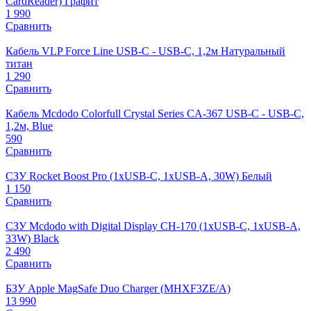
CardReader) Графит
1 990
Сравнить
Кабель VLP Force Line USB-C - USB-C, 1,2м Натуральный
титан
1 290
Сравнить
Кабель Mcdodo Colorfull Crystal Series CA-367 USB-C - USB-C,
1,2м, Blue
590
Сравнить
СЗУ Rocket Boost Pro (1xUSB-C, 1xUSB-A, 30W) Белый
1 150
Сравнить
СЗУ Mcdodo with Digital Display CH-170 (1xUSB-C, 1xUSB-A,
33W) Black
2 490
Сравнить
БЗУ Apple MagSafe Duo Charger (MHXF3ZE/A)
13 990