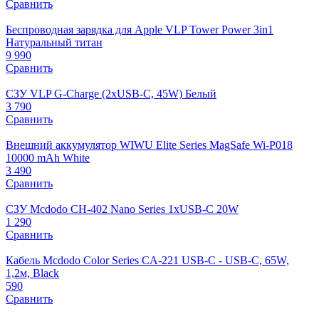
Сравнить
Беспроводная зарядка для Apple VLP Tower Power 3in1
Натуральный титан
9 990
Сравнить
СЗУ VLP G-Charge (2xUSB-C, 45W) Белый
3 790
Сравнить
Внешний аккумулятор WIWU Elite Series MagSafe Wi-P018
10000 mAh White
3 490
Сравнить
СЗУ Mcdodo CH-402 Nano Series 1xUSB-C 20W
1 290
Сравнить
Кабель Mcdodo Color Series CA-221 USB-C - USB-C, 65W,
1,2м, Black
590
Сравнить