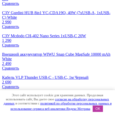
Сравнить
СЗУ Gurdini HUB 8in1 YC-CDA19Q, 40W (7xUSB-A, 1xUSB-
C) White
2 990
Сравнить
СЗУ Mcdodo CH-402 Nano Series 1xUSB-C 20W
1 290
Сравнить
Внешний аккумулятор WIWU Snap Cube MagSafe 10000 mAh
White
2 490
Сравнить
Кабель VLP Thunder USB-C - USB-C, 1м Черный
2 690
Сравнить
Этот сайт использует cookie для хранения данных. Продолжая
Внешний аккумулятор Gurdini Speed Series 10000 mAh Black
использовать сайт, Вы даете свое
согласие на обработку персональных
1 290
данных
в соответствии с
политикой по обработке персональных данных и
Сравнить
использование сервиса веб-аналитики Яндекс.Метрика
OK
Внешний аккумулятор Gurdini Business Series (50000 mAh)