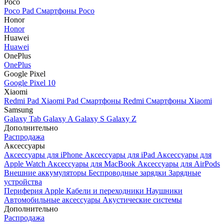
Poco
Poco Pad
Смартфоны Poco
Honor
Honor
Huawei
Huawei
OnePlus
OnePlus
Google Pixel
Google Pixel 10
Xiaomi
Redmi Pad
Xiaomi Pad
Смартфоны Redmi
Смартфоны Xiaomi
Samsung
Galaxy Tab
Galaxy A
Galaxy S
Galaxy Z
Дополнительно
Распродажа
Аксессуары
Аксессуары для iPhone
Аксессуары для iPad
Аксессуары для
Apple Watch
Аксессуары для MacBook
Аксессуары для AirPods
Внешние аккумуляторы
Беспроводные зарядки
Зарядные
устройства
Периферия Apple
Кабели и переходники
Наушники
Автомобильные аксессуары
Акустические системы
Дополнительно
Распродажа