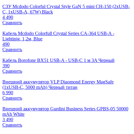
СЗУ Mcdodo Colorful Crystal Style GaN 5 mini CH-150 (2xUSB-
C, 1xUSB-A, 67W) Black
4 490
Сравнить
Кабель Mcdodo Colorfull Crystal Series CA-364 USB-A -
Lightinig, 1,2м, Blue
490
Сравнить
Кабель Borofone BX51 USB-A - USB-C 1 м 3A Черный
390
Сравнить
Внешний аккумулятор VLP Diaomond Energy MagSafe
(1xUSB-C, 5000 mAh) Черный титан
6 990
Сравнить
Внешний аккумулятор Gurdini Business Series GPBS-05 50000
mAh White
3 490
Сравнить