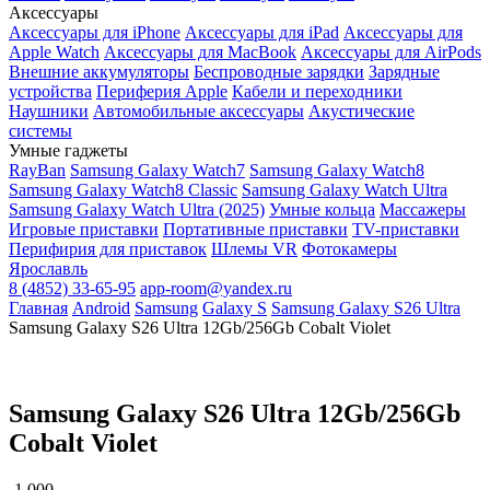
Аксессуары
Аксессуары для iPhone
Аксессуары для iPad
Аксессуары для
Apple Watch
Аксессуары для MacBook
Аксессуары для AirPods
Внешние аккумуляторы
Беспроводные зарядки
Зарядные
устройства
Периферия Apple
Кабели и переходники
Наушники
Автомобильные аксессуары
Акустические
системы
Умные гаджеты
RayBan
Samsung Galaxy Watch7
Samsung Galaxy Watch8
Samsung Galaxy Watch8 Classic
Samsung Galaxy Watch Ultra
Samsung Galaxy Watch Ultra (2025)
Умные кольца
Массажеры
Игровые приставки
Портативные приставки
TV-приставки
Перифирия для приставок
Шлемы VR
Фотокамеры
Ярославль
8 (4852) 33-65-95
app-room@yandex.ru
Главная
Android
Samsung
Galaxy S
Samsung Galaxy S26 Ultra
Samsung Galaxy S26 Ultra 12Gb/256Gb Cobalt Violet
Samsung Galaxy S26 Ultra 12Gb/256Gb
Cobalt Violet
-1 000