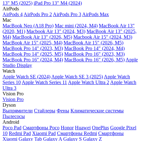
13" M5 (2025)
iPad Pro 13" M4 (2024)
AirPods
AirPods 4
AirPods Pro 2
AirPods Pro 3
AirPods Max
Mac
MacBook Neo (A18 Pro)
Mac mini (2024, M4)
MacBook Air 13"
(2020, M1)
Macbook Air 13" (2024, M3)
MacBook Air 13" (2025,
M4)
MacBook Air 13″ (2026, M5)
Macbook Air 15" (2024, M3)
MacBook Air 15" (2025, M4)
MacBook Air 15″ (2026, M5)
MacBook Pro 14" (2023, M3)
MacBook Pro 14″ (2024, M4)
MacBook Pro 14″ (2025, M5)
MacBook Pro 16" (2023, M3)
MacBook Pro 16″ (2024, M4)
MacBook Pro 16" (2026, M5)
Apple
Studio Display
Watch
Apple Watch SE (2024)
Apple Watch SE 3 (2025)
Apple Watch
Series 10
Apple Watch Series 11
Apple Watch Ultra 2
Apple Watch
Ultra 3
Vision Pro
Vision Pro
Dyson
Выпрямители
Стайлеры
Фены
Климатические системы
Пылесосы
Android
Poco Pad
Смартфоны Poco
Honor
Huawei
OnePlus
Google Pixel
10
Redmi Pad
Xiaomi Pad
Смартфоны Redmi
Смартфоны
Xiaomi
Galaxy Tab
Galaxy A
Galaxy S
Galaxy Z