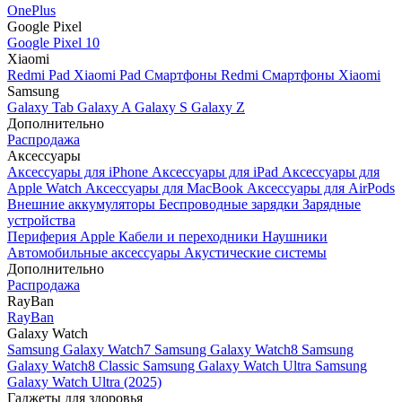
OnePlus
Google Pixel
Google Pixel 10
Xiaomi
Redmi Pad
Xiaomi Pad
Смартфоны Redmi
Смартфоны Xiaomi
Samsung
Galaxy Tab
Galaxy A
Galaxy S
Galaxy Z
Дополнительно
Распродажа
Аксессуары
Аксессуары для iPhone
Аксессуары для iPad
Аксессуары для
Apple Watch
Аксессуары для MacBook
Аксессуары для AirPods
Внешние аккумуляторы
Беспроводные зарядки
Зарядные
устройства
Периферия Apple
Кабели и переходники
Наушники
Автомобильные аксессуары
Акустические системы
Дополнительно
Распродажа
RayBan
RayBan
Galaxy Watch
Samsung Galaxy Watch7
Samsung Galaxy Watch8
Samsung
Galaxy Watch8 Classic
Samsung Galaxy Watch Ultra
Samsung
Galaxy Watch Ultra (2025)
Гаджеты для здоровья