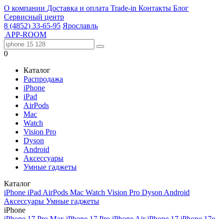
О компании
Доставка и оплата
Trade-in
Контакты
Блог
Сервисный центр
8 (4852) 33-65-95
Ярославль
APP-ROOM
0
Каталог
Распродажа
iPhone
iPad
AirPods
Mac
Watch
Vision Pro
Dyson
Android
Аксессуары
Умные гаджеты
Каталог
iPhone
iPad
AirPods
Mac
Watch
Vision Pro
Dyson
Android
Аксессуары
Умные гаджеты
iPhone
iPhone 17 Pro Max
iPhone 17 Pro
iPhone Air
iPhone 17
iPhone 17e