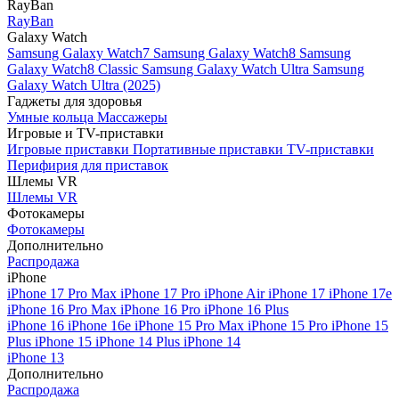
RayBan
RayBan
Galaxy Watch
Samsung Galaxy Watch7
Samsung Galaxy Watch8
Samsung
Galaxy Watch8 Classic
Samsung Galaxy Watch Ultra
Samsung
Galaxy Watch Ultra (2025)
Гаджеты для здоровья
Умные кольца
Массажеры
Игровые и TV-приставки
Игровые приставки
Портативные приставки
TV-приставки
Перифирия для приставок
Шлемы VR
Шлемы VR
Фотокамеры
Фотокамеры
Дополнительно
Распродажа
iPhone
iPhone 17 Pro Max
iPhone 17 Pro
iPhone Air
iPhone 17
iPhone 17e
iPhone 16 Pro Max
iPhone 16 Pro
iPhone 16 Plus
iPhone 16
iPhone 16e
iPhone 15 Pro Max
iPhone 15 Pro
iPhone 15
Plus
iPhone 15
iPhone 14 Plus
iPhone 14
iPhone 13
Дополнительно
Распродажа