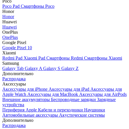
Poco
Poco Pad
Смартфоны Poco
Honor
Honor
Huawei
Huawei
OnePlus
OnePlus
Google Pixel
Google Pixel 10
Xiaomi
Redmi Pad
Xiaomi Pad
Смартфоны Redmi
Смартфоны Xiaomi
Samsung
Galaxy Tab
Galaxy A
Galaxy S
Galaxy Z
Дополнительно
Распродажа
Аксессуары
Аксессуары для iPhone
Аксессуары для iPad
Аксессуары для
Apple Watch
Аксессуары для MacBook
Аксессуары для AirPods
Внешние аккумуляторы
Беспроводные зарядки
Зарядные
устройства
Периферия Apple
Кабели и переходники
Наушники
Автомобильные аксессуары
Акустические системы
Дополнительно
Распродажа