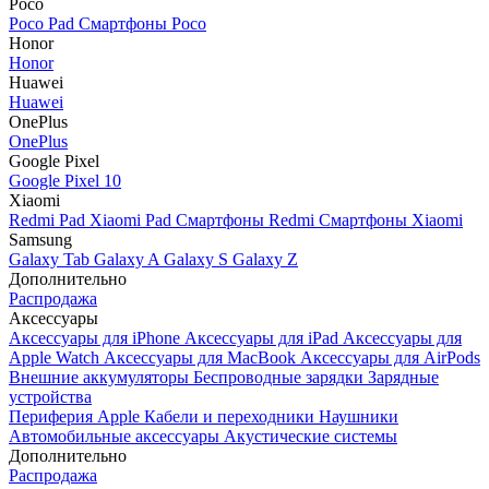
Poco
Poco Pad
Смартфоны Poco
Honor
Honor
Huawei
Huawei
OnePlus
OnePlus
Google Pixel
Google Pixel 10
Xiaomi
Redmi Pad
Xiaomi Pad
Смартфоны Redmi
Смартфоны Xiaomi
Samsung
Galaxy Tab
Galaxy A
Galaxy S
Galaxy Z
Дополнительно
Распродажа
Аксессуары
Аксессуары для iPhone
Аксессуары для iPad
Аксессуары для
Apple Watch
Аксессуары для MacBook
Аксессуары для AirPods
Внешние аккумуляторы
Беспроводные зарядки
Зарядные
устройства
Периферия Apple
Кабели и переходники
Наушники
Автомобильные аксессуары
Акустические системы
Дополнительно
Распродажа