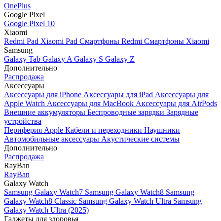
OnePlus
Google Pixel
Google Pixel 10
Xiaomi
Redmi Pad
Xiaomi Pad
Смартфоны Redmi
Смартфоны Xiaomi
Samsung
Galaxy Tab
Galaxy A
Galaxy S
Galaxy Z
Дополнительно
Распродажа
Аксессуары
Аксессуары для iPhone
Аксессуары для iPad
Аксессуары для
Apple Watch
Аксессуары для MacBook
Аксессуары для AirPods
Внешние аккумуляторы
Беспроводные зарядки
Зарядные
устройства
Периферия Apple
Кабели и переходники
Наушники
Автомобильные аксессуары
Акустические системы
Дополнительно
Распродажа
RayBan
RayBan
Galaxy Watch
Samsung Galaxy Watch7
Samsung Galaxy Watch8
Samsung
Galaxy Watch8 Classic
Samsung Galaxy Watch Ultra
Samsung
Galaxy Watch Ultra (2025)
Гаджеты для здоровья