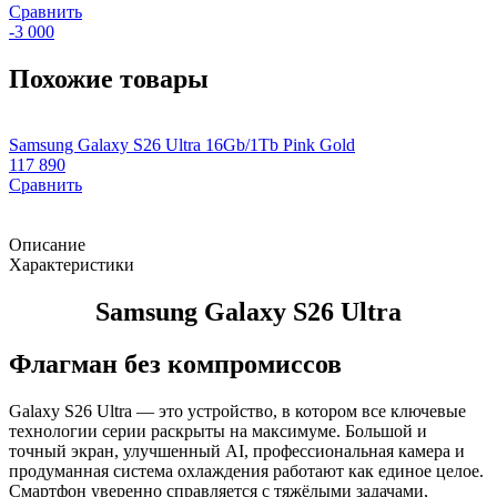
Сравнить
-3 000
Похожие товары
Samsung Galaxy S26 Ultra 16Gb/1Tb Pink Gold
S
117 890
8
Сравнить
7
-
Описание
Характеристики
Samsung Galaxy S26 Ultra
Флагман без компромиссов
Galaxy S26 Ultra — это устройство, в котором все ключевые
технологии серии раскрыты на максимуме. Большой и
точный экран, улучшенный AI, профессиональная камера и
продуманная система охлаждения работают как единое целое.
Смартфон уверенно справляется с тяжёлыми задачами,