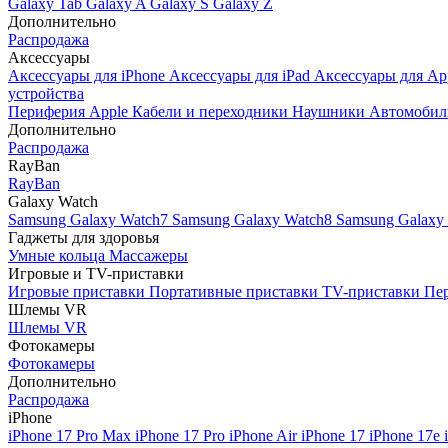
Galaxy Tab
Galaxy A
Galaxy S
Galaxy Z
Дополнительно
Распродажа
Аксессуары
Аксессуары для iPhone
Аксессуары для iPad
Аксессуары для Ap
устройства
Периферия Apple
Кабели и переходники
Наушники
Автомобил
Дополнительно
Распродажа
RayBan
RayBan
Galaxy Watch
Samsung Galaxy Watch7
Samsung Galaxy Watch8
Samsung Galaxy 
Гаджеты для здоровья
Умные кольца
Массажеры
Игровые и TV-приставки
Игровые приставки
Портативные приставки
TV-приставки
Пер
Шлемы VR
Шлемы VR
Фотокамеры
Фотокамеры
Дополнительно
Распродажа
iPhone
iPhone 17 Pro Max
iPhone 17 Pro
iPhone Air
iPhone 17
iPhone 17e