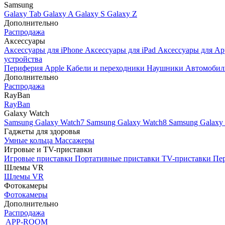
Samsung
Galaxy Tab
Galaxy A
Galaxy S
Galaxy Z
Дополнительно
Распродажа
Аксессуары
Аксессуары для iPhone
Аксессуары для iPad
Аксессуары для Ap
устройства
Периферия Apple
Кабели и переходники
Наушники
Автомобил
Дополнительно
Распродажа
RayBan
RayBan
Galaxy Watch
Samsung Galaxy Watch7
Samsung Galaxy Watch8
Samsung Galaxy 
Гаджеты для здоровья
Умные кольца
Массажеры
Игровые и TV-приставки
Игровые приставки
Портативные приставки
TV-приставки
Пер
Шлемы VR
Шлемы VR
Фотокамеры
Фотокамеры
Дополнительно
Распродажа
APP-ROOM