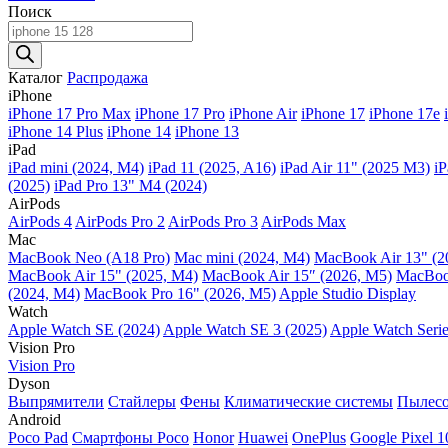
Поиск
Поиск
товаров
Каталог
Распродажа
iPhone
iPhone 17 Pro Max
iPhone 17 Pro
iPhone Air
iPhone 17
iPhone 17e
iPhone 14 Plus
iPhone 14
iPhone 13
iPad
iPad mini (2024, M4)
iPad 11 (2025, A16)
iPad Air 11" (2025 M3)
iP
(2025)
iPad Pro 13" M4 (2024)
AirPods
AirPods 4
AirPods Pro 2
AirPods Pro 3
AirPods Max
Mac
MacBook Neo (A18 Pro)
Mac mini (2024, M4)
MacBook Air 13" (2
MacBook Air 15" (2025, M4)
MacBook Air 15″ (2026, M5)
MacBook
(2024, M4)
MacBook Pro 16" (2026, M5)
Apple Studio Display
Watch
Apple Watch SE (2024)
Apple Watch SE 3 (2025)
Apple Watch Serie
Vision Pro
Vision Pro
Dyson
Выпрямители
Стайлеры
Фены
Климатические системы
Пылес
Android
Poco Pad
Смартфоны Poco
Honor
Huawei
OnePlus
Google Pixel 1