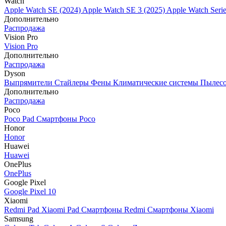
Watch
Apple Watch SE (2024)
Apple Watch SE 3 (2025)
Apple Watch Seri
Дополнительно
Распродажа
Vision Pro
Vision Pro
Дополнительно
Распродажа
Dyson
Выпрямители
Стайлеры
Фены
Климатические системы
Пылес
Дополнительно
Распродажа
Poco
Poco Pad
Смартфоны Poco
Honor
Honor
Huawei
Huawei
OnePlus
OnePlus
Google Pixel
Google Pixel 10
Xiaomi
Redmi Pad
Xiaomi Pad
Смартфоны Redmi
Смартфоны Xiaomi
Samsung