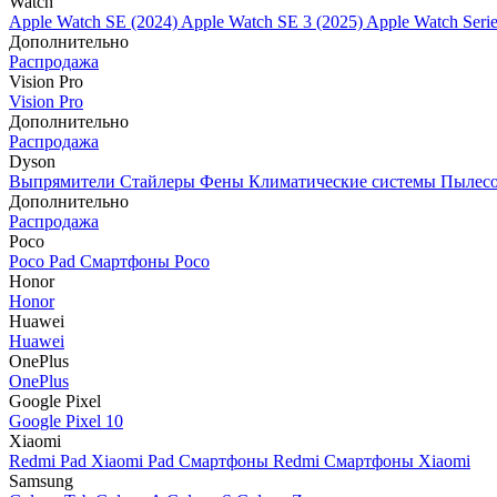
Watch
Apple Watch SE (2024)
Apple Watch SE 3 (2025)
Apple Watch Seri
Дополнительно
Распродажа
Vision Pro
Vision Pro
Дополнительно
Распродажа
Dyson
Выпрямители
Стайлеры
Фены
Климатические системы
Пылес
Дополнительно
Распродажа
Poco
Poco Pad
Смартфоны Poco
Honor
Honor
Huawei
Huawei
OnePlus
OnePlus
Google Pixel
Google Pixel 10
Xiaomi
Redmi Pad
Xiaomi Pad
Смартфоны Redmi
Смартфоны Xiaomi
Samsung