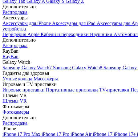
Galaxy Tab
Galaxy A
Galaxy S
Galaxy Z
Дополнительно
Распродажа
Аксессуары
Аксессуары для iPhone
Аксессуары для iPad
Аксессуары для Ap
устройства
Периферия Apple
Кабели и переходники
Наушники
Автомобил
Дополнительно
Распродажа
RayBan
RayBan
Galaxy Watch
Samsung Galaxy Watch7
Samsung Galaxy Watch8
Samsung Galaxy 
Гаджеты для здоровья
Умные кольца
Массажеры
Игровые и TV-приставки
Игровые приставки
Портативные приставки
TV-приставки
Пер
Шлемы VR
Шлемы VR
Фотокамеры
Фотокамеры
Дополнительно
Распродажа
iPhone
iPhone 17 Pro Max
iPhone 17 Pro
iPhone Air
iPhone 17
iPhone 17e