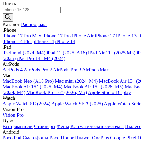
Поиск
Поиск
товаров
Каталог
Распродажа
iPhone
iPhone 17 Pro Max
iPhone 17 Pro
iPhone Air
iPhone 17
iPhone 17e
iPhone 14 Plus
iPhone 14
iPhone 13
iPad
iPad mini (2024, M4)
iPad 11 (2025, A16)
iPad Air 11" (2025 M3)
iP
(2025)
iPad Pro 13" M4 (2024)
AirPods
AirPods 4
AirPods Pro 2
AirPods Pro 3
AirPods Max
Mac
MacBook Neo (A18 Pro)
Mac mini (2024, M4)
MacBook Air 13" (2
MacBook Air 15" (2025, M4)
MacBook Air 15″ (2026, M5)
MacBook
(2024, M4)
MacBook Pro 16" (2026, M5)
Apple Studio Display
Watch
Apple Watch SE (2024)
Apple Watch SE 3 (2025)
Apple Watch Serie
Vision Pro
Vision Pro
Dyson
Выпрямители
Стайлеры
Фены
Климатические системы
Пылес
Android
Poco Pad
Смартфоны Poco
Honor
Huawei
OnePlus
Google Pixel 1