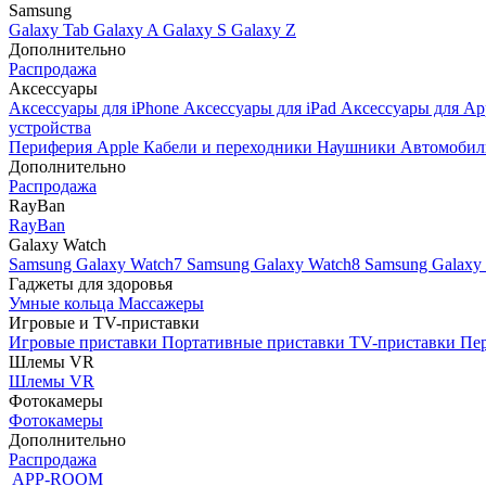
Samsung
Galaxy Tab
Galaxy A
Galaxy S
Galaxy Z
Дополнительно
Распродажа
Аксессуары
Аксессуары для iPhone
Аксессуары для iPad
Аксессуары для Ap
устройства
Периферия Apple
Кабели и переходники
Наушники
Автомобил
Дополнительно
Распродажа
RayBan
RayBan
Galaxy Watch
Samsung Galaxy Watch7
Samsung Galaxy Watch8
Samsung Galaxy 
Гаджеты для здоровья
Умные кольца
Массажеры
Игровые и TV-приставки
Игровые приставки
Портативные приставки
TV-приставки
Пер
Шлемы VR
Шлемы VR
Фотокамеры
Фотокамеры
Дополнительно
Распродажа
APP-ROOM