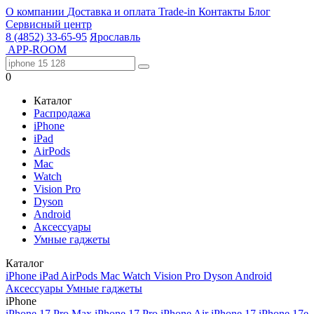
О компании
Доставка и оплата
Trade-in
Контакты
Блог
Сервисный центр
8 (4852) 33-65-95
Ярославль
APP-ROOM
0
Каталог
Распродажа
iPhone
iPad
AirPods
Mac
Watch
Vision Pro
Dyson
Android
Аксессуары
Умные гаджеты
Каталог
iPhone
iPad
AirPods
Mac
Watch
Vision Pro
Dyson
Android
Аксессуары
Умные гаджеты
iPhone
iPhone 17 Pro Max
iPhone 17 Pro
iPhone Air
iPhone 17
iPhone 17e