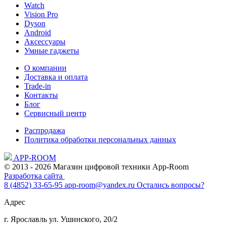
Watch
Vision Pro
Dyson
Android
Аксессуары
Умные гаджеты
О компании
Доставка и оплата
Trade-in
Контакты
Блог
Сервисный центр
Распродажа
Политика обработки персональных данных
APP-ROOM
© 2013 - 2026 Магазин цифровой техники App-Room
Разработка сайта
8 (4852) 33-65-95
app-room@yandex.ru
Остались вопросы?
Адрес
г. Ярославль ул. Ушинского, 20/2