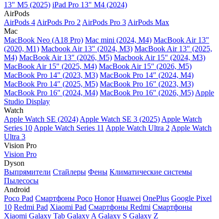
13" M5 (2025)
iPad Pro 13" M4 (2024)
AirPods
AirPods 4
AirPods Pro 2
AirPods Pro 3
AirPods Max
Mac
MacBook Neo (A18 Pro)
Mac mini (2024, M4)
MacBook Air 13"
(2020, M1)
Macbook Air 13" (2024, M3)
MacBook Air 13" (2025,
M4)
MacBook Air 13″ (2026, M5)
Macbook Air 15" (2024, M3)
MacBook Air 15" (2025, M4)
MacBook Air 15″ (2026, M5)
MacBook Pro 14" (2023, M3)
MacBook Pro 14″ (2024, M4)
MacBook Pro 14″ (2025, M5)
MacBook Pro 16" (2023, M3)
MacBook Pro 16″ (2024, M4)
MacBook Pro 16" (2026, M5)
Apple
Studio Display
Watch
Apple Watch SE (2024)
Apple Watch SE 3 (2025)
Apple Watch
Series 10
Apple Watch Series 11
Apple Watch Ultra 2
Apple Watch
Ultra 3
Vision Pro
Vision Pro
Dyson
Выпрямители
Стайлеры
Фены
Климатические системы
Пылесосы
Android
Poco Pad
Смартфоны Poco
Honor
Huawei
OnePlus
Google Pixel
10
Redmi Pad
Xiaomi Pad
Смартфоны Redmi
Смартфоны
Xiaomi
Galaxy Tab
Galaxy A
Galaxy S
Galaxy Z