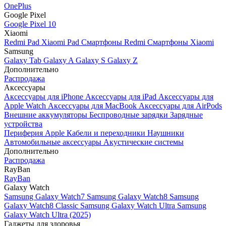
OnePlus
Google Pixel
Google Pixel 10
Xiaomi
Redmi Pad
Xiaomi Pad
Смартфоны Redmi
Смартфоны Xiaomi
Samsung
Galaxy Tab
Galaxy A
Galaxy S
Galaxy Z
Дополнительно
Распродажа
Аксессуары
Аксессуары для iPhone
Аксессуары для iPad
Аксессуары для
Apple Watch
Аксессуары для MacBook
Аксессуары для AirPods
Внешние аккумуляторы
Беспроводные зарядки
Зарядные
устройства
Периферия Apple
Кабели и переходники
Наушники
Автомобильные аксессуары
Акустические системы
Дополнительно
Распродажа
RayBan
RayBan
Galaxy Watch
Samsung Galaxy Watch7
Samsung Galaxy Watch8
Samsung
Galaxy Watch8 Classic
Samsung Galaxy Watch Ultra
Samsung
Galaxy Watch Ultra (2025)
Гаджеты для здоровья