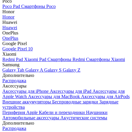
Poco
Poco Pad
Смартфоны Poco
Honor
Honor
Huawei
Huawei
OnePlus
OnePlus
Google Pixel
Google Pixel 10
Xiaomi
Redmi Pad
Xiaomi Pad
Смартфоны Redmi
Смартфоны Xiaomi
Samsung
Galaxy Tab
Galaxy A
Galaxy S
Galaxy Z
Дополнительно
Распродажа
Аксессуары
Аксессуары для iPhone
Аксессуары для iPad
Аксессуары для
Apple Watch
Аксессуары для MacBook
Аксессуары для AirPods
Внешние аккумуляторы
Беспроводные зарядки
Зарядные
устройства
Периферия Apple
Кабели и переходники
Наушники
Автомобильные аксессуары
Акустические системы
Дополнительно
Распродажа