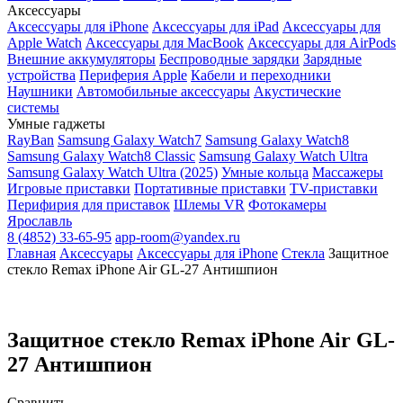
Аксессуары
Аксессуары для iPhone
Аксессуары для iPad
Аксессуары для
Apple Watch
Аксессуары для MacBook
Аксессуары для AirPods
Внешние аккумуляторы
Беспроводные зарядки
Зарядные
устройства
Периферия Apple
Кабели и переходники
Наушники
Автомобильные аксессуары
Акустические
системы
Умные гаджеты
RayBan
Samsung Galaxy Watch7
Samsung Galaxy Watch8
Samsung Galaxy Watch8 Classic
Samsung Galaxy Watch Ultra
Samsung Galaxy Watch Ultra (2025)
Умные кольца
Массажеры
Игровые приставки
Портативные приставки
TV-приставки
Перифирия для приставок
Шлемы VR
Фотокамеры
Ярославль
8 (4852) 33-65-95
app-room@yandex.ru
Главная
Аксессуары
Аксессуары для iPhone
Стекла
Защитное
стекло Remax iPhone Air GL-27 Антишпион
Защитное стекло Remax iPhone Air GL-
27 Антишпион
Сравнить