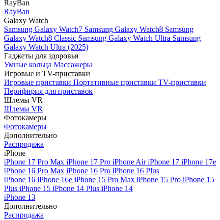
RayBan
RayBan
Galaxy Watch
Samsung Galaxy Watch7
Samsung Galaxy Watch8
Samsung
Galaxy Watch8 Classic
Samsung Galaxy Watch Ultra
Samsung
Galaxy Watch Ultra (2025)
Гаджеты для здоровья
Умные кольца
Массажеры
Игровые и TV-приставки
Игровые приставки
Портативные приставки
TV-приставки
Перифирия для приставок
Шлемы VR
Шлемы VR
Фотокамеры
Фотокамеры
Дополнительно
Распродажа
iPhone
iPhone 17 Pro Max
iPhone 17 Pro
iPhone Air
iPhone 17
iPhone 17e
iPhone 16 Pro Max
iPhone 16 Pro
iPhone 16 Plus
iPhone 16
iPhone 16e
iPhone 15 Pro Max
iPhone 15 Pro
iPhone 15
Plus
iPhone 15
iPhone 14 Plus
iPhone 14
iPhone 13
Дополнительно
Распродажа