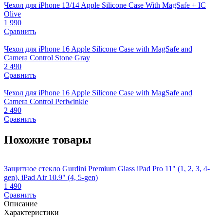
Чехол для iPhone 13/14 Apple Silicone Case With MagSafe + IC
Olive
1 990
Сравнить
Чехол для iPhone 16 Apple Silicone Case with MagSafe and
Camera Control Stone Gray
2 490
Сравнить
Чехол для iPhone 16 Apple Silicone Case with MagSafe and
Camera Control Periwinkle
2 490
Сравнить
Похожие товары
Защитное стекло Gurdini Premium Glass iPad Pro 11" (1, 2, 3, 4-
З
gen), iPad Air 10.9" (4, 5-gen)
1
1 490
Сравнить
Описание
Характеристики