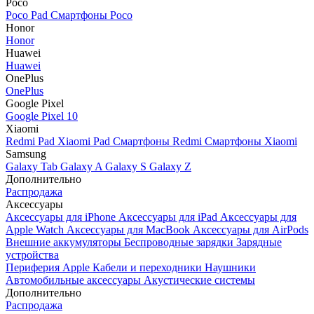
Poco
Poco Pad
Смартфоны Poco
Honor
Honor
Huawei
Huawei
OnePlus
OnePlus
Google Pixel
Google Pixel 10
Xiaomi
Redmi Pad
Xiaomi Pad
Смартфоны Redmi
Смартфоны Xiaomi
Samsung
Galaxy Tab
Galaxy A
Galaxy S
Galaxy Z
Дополнительно
Распродажа
Аксессуары
Аксессуары для iPhone
Аксессуары для iPad
Аксессуары для
Apple Watch
Аксессуары для MacBook
Аксессуары для AirPods
Внешние аккумуляторы
Беспроводные зарядки
Зарядные
устройства
Периферия Apple
Кабели и переходники
Наушники
Автомобильные аксессуары
Акустические системы
Дополнительно
Распродажа