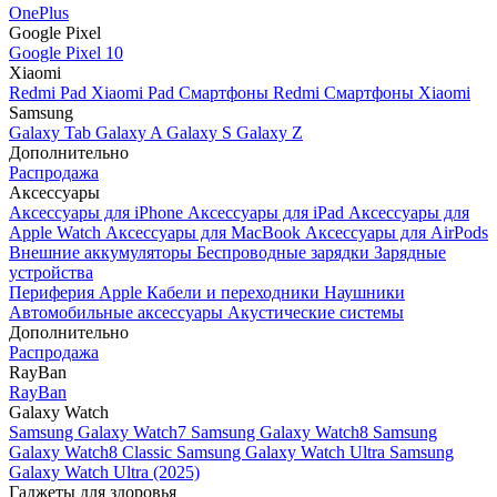
OnePlus
Google Pixel
Google Pixel 10
Xiaomi
Redmi Pad
Xiaomi Pad
Смартфоны Redmi
Смартфоны Xiaomi
Samsung
Galaxy Tab
Galaxy A
Galaxy S
Galaxy Z
Дополнительно
Распродажа
Аксессуары
Аксессуары для iPhone
Аксессуары для iPad
Аксессуары для
Apple Watch
Аксессуары для MacBook
Аксессуары для AirPods
Внешние аккумуляторы
Беспроводные зарядки
Зарядные
устройства
Периферия Apple
Кабели и переходники
Наушники
Автомобильные аксессуары
Акустические системы
Дополнительно
Распродажа
RayBan
RayBan
Galaxy Watch
Samsung Galaxy Watch7
Samsung Galaxy Watch8
Samsung
Galaxy Watch8 Classic
Samsung Galaxy Watch Ultra
Samsung
Galaxy Watch Ultra (2025)
Гаджеты для здоровья