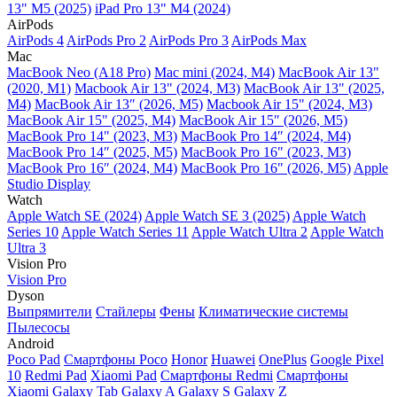
13" M5 (2025)
iPad Pro 13" M4 (2024)
AirPods
AirPods 4
AirPods Pro 2
AirPods Pro 3
AirPods Max
Mac
MacBook Neo (A18 Pro)
Mac mini (2024, M4)
MacBook Air 13"
(2020, M1)
Macbook Air 13" (2024, M3)
MacBook Air 13" (2025,
M4)
MacBook Air 13″ (2026, M5)
Macbook Air 15" (2024, M3)
MacBook Air 15" (2025, M4)
MacBook Air 15″ (2026, M5)
MacBook Pro 14" (2023, M3)
MacBook Pro 14″ (2024, M4)
MacBook Pro 14″ (2025, M5)
MacBook Pro 16" (2023, M3)
MacBook Pro 16″ (2024, M4)
MacBook Pro 16" (2026, M5)
Apple
Studio Display
Watch
Apple Watch SE (2024)
Apple Watch SE 3 (2025)
Apple Watch
Series 10
Apple Watch Series 11
Apple Watch Ultra 2
Apple Watch
Ultra 3
Vision Pro
Vision Pro
Dyson
Выпрямители
Стайлеры
Фены
Климатические системы
Пылесосы
Android
Poco Pad
Смартфоны Poco
Honor
Huawei
OnePlus
Google Pixel
10
Redmi Pad
Xiaomi Pad
Смартфоны Redmi
Смартфоны
Xiaomi
Galaxy Tab
Galaxy A
Galaxy S
Galaxy Z