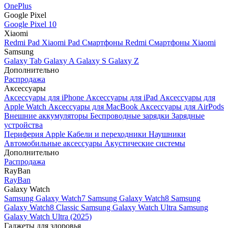
OnePlus
Google Pixel
Google Pixel 10
Xiaomi
Redmi Pad
Xiaomi Pad
Смартфоны Redmi
Смартфоны Xiaomi
Samsung
Galaxy Tab
Galaxy A
Galaxy S
Galaxy Z
Дополнительно
Распродажа
Аксессуары
Аксессуары для iPhone
Аксессуары для iPad
Аксессуары для
Apple Watch
Аксессуары для MacBook
Аксессуары для AirPods
Внешние аккумуляторы
Беспроводные зарядки
Зарядные
устройства
Периферия Apple
Кабели и переходники
Наушники
Автомобильные аксессуары
Акустические системы
Дополнительно
Распродажа
RayBan
RayBan
Galaxy Watch
Samsung Galaxy Watch7
Samsung Galaxy Watch8
Samsung
Galaxy Watch8 Classic
Samsung Galaxy Watch Ultra
Samsung
Galaxy Watch Ultra (2025)
Гаджеты для здоровья