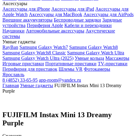
Аксессуары
Аксессуары для iPhone
Аксессуары для iPad
Аксессуары для
Apple Watch
Аксессуары для MacBook
Аксессуары для AirPods
Внешние аккумуляторы
Беспроводные зарядки
Зарядные
устройства
Периферия Apple
Кабели и переходники
Наушники
Автомобильные аксессуары
Акустические
системы
Умные гаджеты
RayBan
Samsung Galaxy Watch7
Samsung Galaxy Watch8
Samsung Galaxy Watch8 Classic
Samsung Galaxy Watch Ultra
Samsung Galaxy Watch Ultra (2025)
Умные кольца
Массажеры
Игровые приставки
Портативные приставки
TV-приставки
Перифирия для приставок
Шлемы VR
Фотокамеры
Ярославль
8 (4852) 33-65-95
app-room@yandex.ru
Главная
Умные гаджеты
FUJIFILM Instax Mini 13 Dreamy
Purple
FUJIFILM Instax Mini 13 Dreamy
Purple
Сравнить