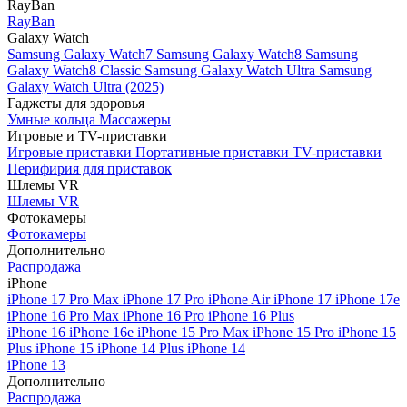
RayBan
RayBan
Galaxy Watch
Samsung Galaxy Watch7
Samsung Galaxy Watch8
Samsung
Galaxy Watch8 Classic
Samsung Galaxy Watch Ultra
Samsung
Galaxy Watch Ultra (2025)
Гаджеты для здоровья
Умные кольца
Массажеры
Игровые и TV-приставки
Игровые приставки
Портативные приставки
TV-приставки
Перифирия для приставок
Шлемы VR
Шлемы VR
Фотокамеры
Фотокамеры
Дополнительно
Распродажа
iPhone
iPhone 17 Pro Max
iPhone 17 Pro
iPhone Air
iPhone 17
iPhone 17e
iPhone 16 Pro Max
iPhone 16 Pro
iPhone 16 Plus
iPhone 16
iPhone 16e
iPhone 15 Pro Max
iPhone 15 Pro
iPhone 15
Plus
iPhone 15
iPhone 14 Plus
iPhone 14
iPhone 13
Дополнительно
Распродажа