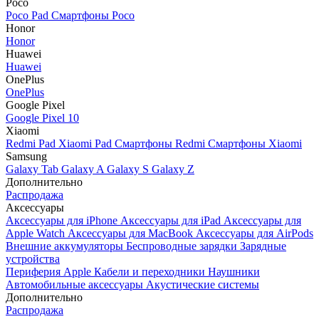
Poco
Poco Pad
Смартфоны Poco
Honor
Honor
Huawei
Huawei
OnePlus
OnePlus
Google Pixel
Google Pixel 10
Xiaomi
Redmi Pad
Xiaomi Pad
Смартфоны Redmi
Смартфоны Xiaomi
Samsung
Galaxy Tab
Galaxy A
Galaxy S
Galaxy Z
Дополнительно
Распродажа
Аксессуары
Аксессуары для iPhone
Аксессуары для iPad
Аксессуары для
Apple Watch
Аксессуары для MacBook
Аксессуары для AirPods
Внешние аккумуляторы
Беспроводные зарядки
Зарядные
устройства
Периферия Apple
Кабели и переходники
Наушники
Автомобильные аксессуары
Акустические системы
Дополнительно
Распродажа