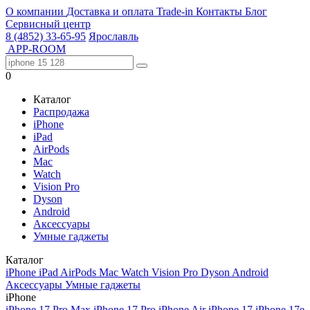
О компании
Доставка и оплата
Trade-in
Контакты
Блог
Сервисный центр
8 (4852) 33-65-95
Ярославль
APP-ROOM
0
Каталог
Распродажа
iPhone
iPad
AirPods
Mac
Watch
Vision Pro
Dyson
Android
Аксессуары
Умные гаджеты
Каталог
iPhone
iPad
AirPods
Mac
Watch
Vision Pro
Dyson
Android
Аксессуары
Умные гаджеты
iPhone
iPhone 17 Pro Max
iPhone 17 Pro
iPhone Air
iPhone 17
iPhone 17e