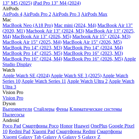
13" M5 (2025)
iPad Pro 13" M4 (2024)
AirPods
AirPods 4
AirPods Pro 2
AirPods Pro 3
AirPods Max
Mac
MacBook Neo (A18 Pro)
Mac mini (2024, M4)
MacBook Air 13"
(2020, M1)
Macbook Air 13" (2024, M3)
MacBook Air 13" (2025,
M4)
MacBook Air 13″ (2026, M5)
Macbook Air 15" (2024, M3)
MacBook Air 15" (2025, M4)
MacBook Air 15″ (2026, M5)
MacBook Pro 14" (2023, M3)
MacBook Pro 14″ (2024, M4)
MacBook Pro 14″ (2025, M5)
MacBook Pro 16" (2023, M3)
MacBook Pro 16″ (2024, M4)
MacBook Pro 16" (2026, M5)
Apple
Studio Display
Watch
Apple Watch SE (2024)
Apple Watch SE 3 (2025)
Apple Watch
Series 10
Apple Watch Series 11
Apple Watch Ultra 2
Apple Watch
Ultra 3
Vision Pro
Vision Pro
Dyson
Выпрямители
Стайлеры
Фены
Климатические системы
Пылесосы
Android
Poco Pad
Смартфоны Poco
Honor
Huawei
OnePlus
Google Pixel
10
Redmi Pad
Xiaomi Pad
Смартфоны Redmi
Смартфоны
Xiaomi
Galaxy Tab
Galaxy A
Galaxy S
Galaxy Z