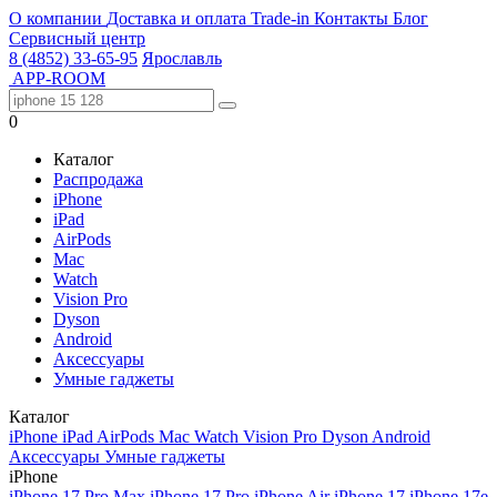
О компании
Доставка и оплата
Trade-in
Контакты
Блог
Сервисный центр
8 (4852) 33-65-95
Ярославль
APP-ROOM
0
Каталог
Распродажа
iPhone
iPad
AirPods
Mac
Watch
Vision Pro
Dyson
Android
Аксессуары
Умные гаджеты
Каталог
iPhone
iPad
AirPods
Mac
Watch
Vision Pro
Dyson
Android
Аксессуары
Умные гаджеты
iPhone
iPhone 17 Pro Max
iPhone 17 Pro
iPhone Air
iPhone 17
iPhone 17e