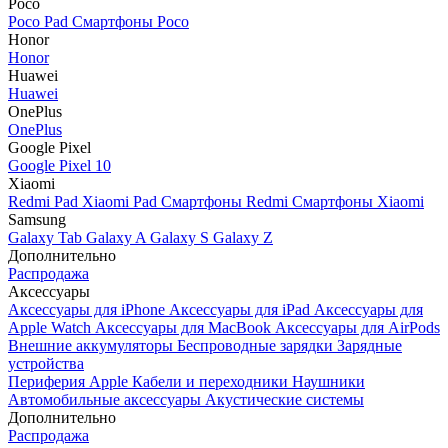
Poco
Poco Pad
Смартфоны Poco
Honor
Honor
Huawei
Huawei
OnePlus
OnePlus
Google Pixel
Google Pixel 10
Xiaomi
Redmi Pad
Xiaomi Pad
Смартфоны Redmi
Смартфоны Xiaomi
Samsung
Galaxy Tab
Galaxy A
Galaxy S
Galaxy Z
Дополнительно
Распродажа
Аксессуары
Аксессуары для iPhone
Аксессуары для iPad
Аксессуары для
Apple Watch
Аксессуары для MacBook
Аксессуары для AirPods
Внешние аккумуляторы
Беспроводные зарядки
Зарядные
устройства
Периферия Apple
Кабели и переходники
Наушники
Автомобильные аксессуары
Акустические системы
Дополнительно
Распродажа