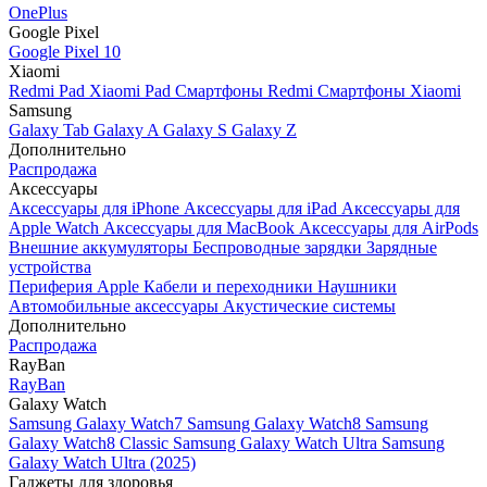
OnePlus
Google Pixel
Google Pixel 10
Xiaomi
Redmi Pad
Xiaomi Pad
Смартфоны Redmi
Смартфоны Xiaomi
Samsung
Galaxy Tab
Galaxy A
Galaxy S
Galaxy Z
Дополнительно
Распродажа
Аксессуары
Аксессуары для iPhone
Аксессуары для iPad
Аксессуары для
Apple Watch
Аксессуары для MacBook
Аксессуары для AirPods
Внешние аккумуляторы
Беспроводные зарядки
Зарядные
устройства
Периферия Apple
Кабели и переходники
Наушники
Автомобильные аксессуары
Акустические системы
Дополнительно
Распродажа
RayBan
RayBan
Galaxy Watch
Samsung Galaxy Watch7
Samsung Galaxy Watch8
Samsung
Galaxy Watch8 Classic
Samsung Galaxy Watch Ultra
Samsung
Galaxy Watch Ultra (2025)
Гаджеты для здоровья