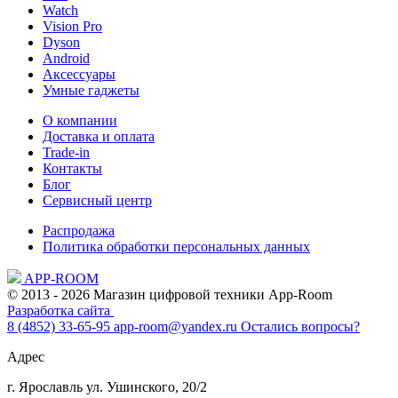
Watch
Vision Pro
Dyson
Android
Аксессуары
Умные гаджеты
О компании
Доставка и оплата
Trade-in
Контакты
Блог
Сервисный центр
Распродажа
Политика обработки персональных данных
APP-ROOM
© 2013 - 2026 Магазин цифровой техники App-Room
Разработка сайта
8 (4852) 33-65-95
app-room@yandex.ru
Остались вопросы?
Адрес
г. Ярославль ул. Ушинского, 20/2