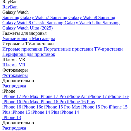
RayBan
RayBan
Galaxy Watch
Samsung Galaxy Watch7
Samsung Galaxy Watch8
Samsung
Galaxy Watch8 Classic
Samsung Galaxy Watch Ultra
Samsung
Galaxy Watch Ultra (2025)
Гаджеты для здоровья
Умные кольца
Массажеры
Игровые и TV-приставки
Игровые приставки
Портативные приставки
TV-приставки
Перифирия для приставок
Шлемы VR
Шлемы VR
Фотокамеры
Фотокамеры
Дополнительно
Распродажа
iPhone
iPhone 17 Pro Max
iPhone 17 Pro
iPhone Air
iPhone 17
iPhone 17e
iPhone 16 Pro Max
iPhone 16 Pro
iPhone 16 Plus
iPhone 16
iPhone 16e
iPhone 15 Pro Max
iPhone 15 Pro
iPhone 15
Plus
iPhone 15
iPhone 14 Plus
iPhone 14
iPhone 13
Дополнительно
Распродажа