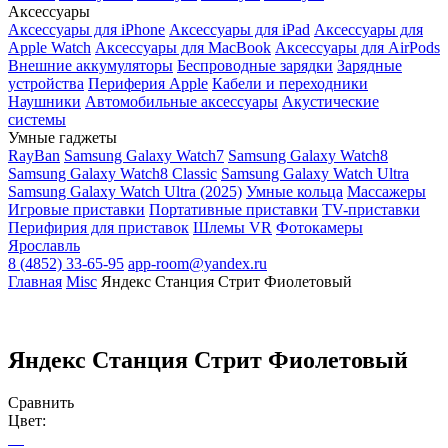
Аксессуары
Аксессуары для iPhone
Аксессуары для iPad
Аксессуары для
Apple Watch
Аксессуары для MacBook
Аксессуары для AirPods
Внешние аккумуляторы
Беспроводные зарядки
Зарядные
устройства
Периферия Apple
Кабели и переходники
Наушники
Автомобильные аксессуары
Акустические
системы
Умные гаджеты
RayBan
Samsung Galaxy Watch7
Samsung Galaxy Watch8
Samsung Galaxy Watch8 Classic
Samsung Galaxy Watch Ultra
Samsung Galaxy Watch Ultra (2025)
Умные кольца
Массажеры
Игровые приставки
Портативные приставки
TV-приставки
Перифирия для приставок
Шлемы VR
Фотокамеры
Ярославль
8 (4852) 33-65-95
app-room@yandex.ru
Главная
Misc
Яндекс Станция Стрит Фиолетовый
Яндекс Станция Стрит Фиолетовый
Сравнить
Цвет: