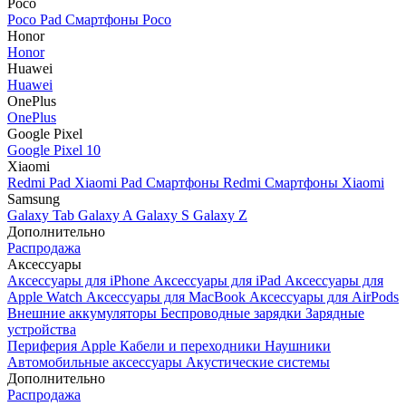
Poco
Poco Pad
Смартфоны Poco
Honor
Honor
Huawei
Huawei
OnePlus
OnePlus
Google Pixel
Google Pixel 10
Xiaomi
Redmi Pad
Xiaomi Pad
Смартфоны Redmi
Смартфоны Xiaomi
Samsung
Galaxy Tab
Galaxy A
Galaxy S
Galaxy Z
Дополнительно
Распродажа
Аксессуары
Аксессуары для iPhone
Аксессуары для iPad
Аксессуары для
Apple Watch
Аксессуары для MacBook
Аксессуары для AirPods
Внешние аккумуляторы
Беспроводные зарядки
Зарядные
устройства
Периферия Apple
Кабели и переходники
Наушники
Автомобильные аксессуары
Акустические системы
Дополнительно
Распродажа