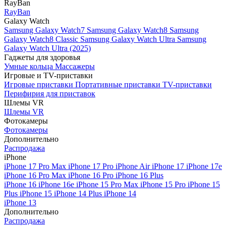
RayBan
RayBan
Galaxy Watch
Samsung Galaxy Watch7
Samsung Galaxy Watch8
Samsung
Galaxy Watch8 Classic
Samsung Galaxy Watch Ultra
Samsung
Galaxy Watch Ultra (2025)
Гаджеты для здоровья
Умные кольца
Массажеры
Игровые и TV-приставки
Игровые приставки
Портативные приставки
TV-приставки
Перифирия для приставок
Шлемы VR
Шлемы VR
Фотокамеры
Фотокамеры
Дополнительно
Распродажа
iPhone
iPhone 17 Pro Max
iPhone 17 Pro
iPhone Air
iPhone 17
iPhone 17e
iPhone 16 Pro Max
iPhone 16 Pro
iPhone 16 Plus
iPhone 16
iPhone 16e
iPhone 15 Pro Max
iPhone 15 Pro
iPhone 15
Plus
iPhone 15
iPhone 14 Plus
iPhone 14
iPhone 13
Дополнительно
Распродажа