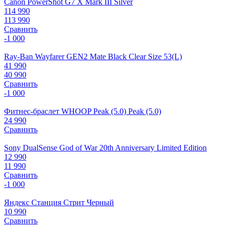
Canon PowerShot G7 X Mark III Silver
114 990
113 990
Сравнить
-1 000
Ray-Ban Wayfarer GEN2 Mate Black Clear Size 53(L)
41 990
40 990
Сравнить
-1 000
Фитнес-браслет WHOOP Peak (5.0) Peak (5.0)
24 990
Сравнить
Sony DualSense God of War 20th Anniversary Limited Edition
12 990
11 990
Сравнить
-1 000
Яндекс Станция Стрит Черный
10 990
Сравнить