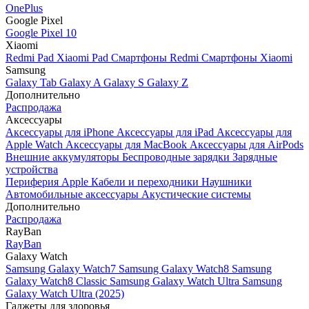
OnePlus
Google Pixel
Google Pixel 10
Xiaomi
Redmi Pad
Xiaomi Pad
Смартфоны Redmi
Смартфоны Xiaomi
Samsung
Galaxy Tab
Galaxy A
Galaxy S
Galaxy Z
Дополнительно
Распродажа
Аксессуары
Аксессуары для iPhone
Аксессуары для iPad
Аксессуары для
Apple Watch
Аксессуары для MacBook
Аксессуары для AirPods
Внешние аккумуляторы
Беспроводные зарядки
Зарядные
устройства
Периферия Apple
Кабели и переходники
Наушники
Автомобильные аксессуары
Акустические системы
Дополнительно
Распродажа
RayBan
RayBan
Galaxy Watch
Samsung Galaxy Watch7
Samsung Galaxy Watch8
Samsung
Galaxy Watch8 Classic
Samsung Galaxy Watch Ultra
Samsung
Galaxy Watch Ultra (2025)
Гаджеты для здоровья