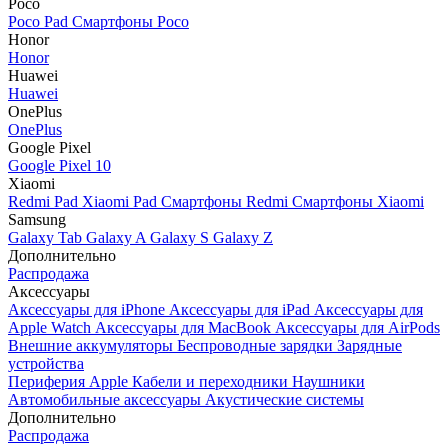
Poco
Poco Pad
Смартфоны Poco
Honor
Honor
Huawei
Huawei
OnePlus
OnePlus
Google Pixel
Google Pixel 10
Xiaomi
Redmi Pad
Xiaomi Pad
Смартфоны Redmi
Смартфоны Xiaomi
Samsung
Galaxy Tab
Galaxy A
Galaxy S
Galaxy Z
Дополнительно
Распродажа
Аксессуары
Аксессуары для iPhone
Аксессуары для iPad
Аксессуары для
Apple Watch
Аксессуары для MacBook
Аксессуары для AirPods
Внешние аккумуляторы
Беспроводные зарядки
Зарядные
устройства
Периферия Apple
Кабели и переходники
Наушники
Автомобильные аксессуары
Акустические системы
Дополнительно
Распродажа