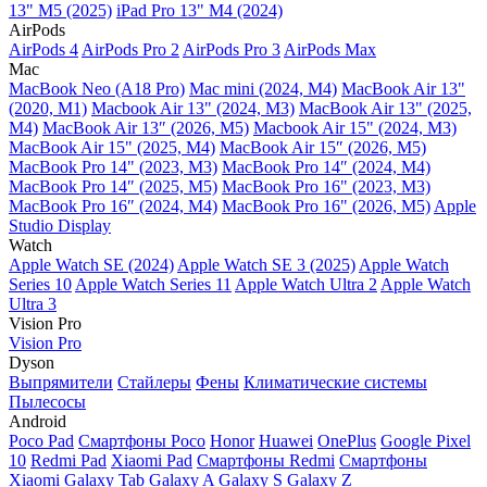
13" M5 (2025)
iPad Pro 13" M4 (2024)
AirPods
AirPods 4
AirPods Pro 2
AirPods Pro 3
AirPods Max
Mac
MacBook Neo (A18 Pro)
Mac mini (2024, M4)
MacBook Air 13"
(2020, M1)
Macbook Air 13" (2024, M3)
MacBook Air 13" (2025,
M4)
MacBook Air 13″ (2026, M5)
Macbook Air 15" (2024, M3)
MacBook Air 15" (2025, M4)
MacBook Air 15″ (2026, M5)
MacBook Pro 14" (2023, M3)
MacBook Pro 14″ (2024, M4)
MacBook Pro 14″ (2025, M5)
MacBook Pro 16" (2023, M3)
MacBook Pro 16″ (2024, M4)
MacBook Pro 16" (2026, M5)
Apple
Studio Display
Watch
Apple Watch SE (2024)
Apple Watch SE 3 (2025)
Apple Watch
Series 10
Apple Watch Series 11
Apple Watch Ultra 2
Apple Watch
Ultra 3
Vision Pro
Vision Pro
Dyson
Выпрямители
Стайлеры
Фены
Климатические системы
Пылесосы
Android
Poco Pad
Смартфоны Poco
Honor
Huawei
OnePlus
Google Pixel
10
Redmi Pad
Xiaomi Pad
Смартфоны Redmi
Смартфоны
Xiaomi
Galaxy Tab
Galaxy A
Galaxy S
Galaxy Z