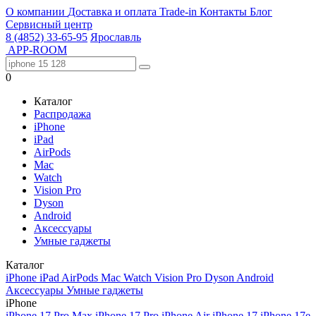
О компании
Доставка и оплата
Trade-in
Контакты
Блог
Сервисный центр
8 (4852) 33-65-95
Ярославль
APP-ROOM
0
Каталог
Распродажа
iPhone
iPad
AirPods
Mac
Watch
Vision Pro
Dyson
Android
Аксессуары
Умные гаджеты
Каталог
iPhone
iPad
AirPods
Mac
Watch
Vision Pro
Dyson
Android
Аксессуары
Умные гаджеты
iPhone
iPhone 17 Pro Max
iPhone 17 Pro
iPhone Air
iPhone 17
iPhone 17e