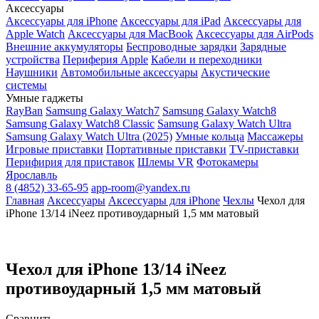
Аксессуары
Аксессуары для iPhone
Аксессуары для iPad
Аксессуары для
Apple Watch
Аксессуары для MacBook
Аксессуары для AirPods
Внешние аккумуляторы
Беспроводные зарядки
Зарядные
устройства
Периферия Apple
Кабели и переходники
Наушники
Автомобильные аксессуары
Акустические
системы
Умные гаджеты
RayBan
Samsung Galaxy Watch7
Samsung Galaxy Watch8
Samsung Galaxy Watch8 Classic
Samsung Galaxy Watch Ultra
Samsung Galaxy Watch Ultra (2025)
Умные кольца
Массажеры
Игровые приставки
Портативные приставки
TV-приставки
Перифирия для приставок
Шлемы VR
Фотокамеры
Ярославль
8 (4852) 33-65-95
app-room@yandex.ru
Главная
Аксессуары
Аксессуары для iPhone
Чехлы
Чехол для
iPhone 13/14 iNeez противоударный 1,5 мм матовый
Чехол для iPhone 13/14 iNeez
противоударный 1,5 мм матовый
Сравнить