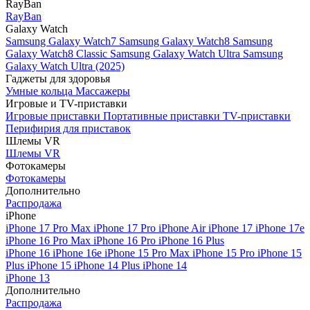
RayBan
RayBan
Galaxy Watch
Samsung Galaxy Watch7
Samsung Galaxy Watch8
Samsung
Galaxy Watch8 Classic
Samsung Galaxy Watch Ultra
Samsung
Galaxy Watch Ultra (2025)
Гаджеты для здоровья
Умные кольца
Массажеры
Игровые и TV-приставки
Игровые приставки
Портативные приставки
TV-приставки
Перифирия для приставок
Шлемы VR
Шлемы VR
Фотокамеры
Фотокамеры
Дополнительно
Распродажа
iPhone
iPhone 17 Pro Max
iPhone 17 Pro
iPhone Air
iPhone 17
iPhone 17e
iPhone 16 Pro Max
iPhone 16 Pro
iPhone 16 Plus
iPhone 16
iPhone 16e
iPhone 15 Pro Max
iPhone 15 Pro
iPhone 15
Plus
iPhone 15
iPhone 14 Plus
iPhone 14
iPhone 13
Дополнительно
Распродажа