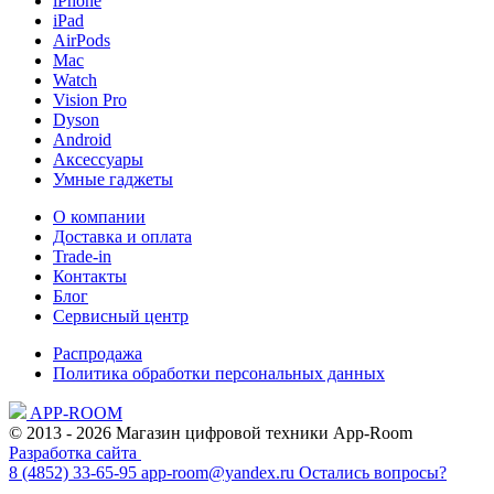
iPhone
iPad
AirPods
Mac
Watch
Vision Pro
Dyson
Android
Аксессуары
Умные гаджеты
О компании
Доставка и оплата
Trade-in
Контакты
Блог
Сервисный центр
Распродажа
Политика обработки персональных данных
APP-ROOM
© 2013 - 2026 Магазин цифровой техники App-Room
Разработка сайта
8 (4852) 33-65-95
app-room@yandex.ru
Остались вопросы?