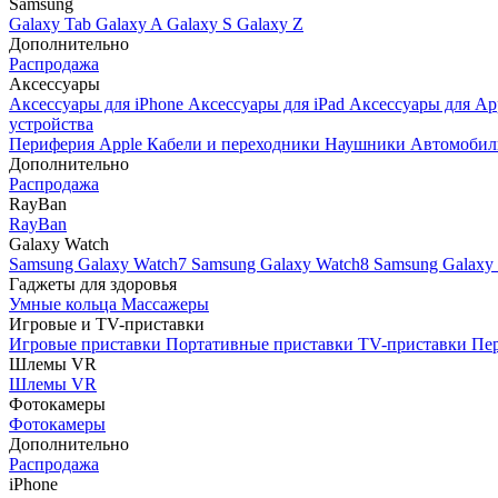
Samsung
Galaxy Tab
Galaxy A
Galaxy S
Galaxy Z
Дополнительно
Распродажа
Аксессуары
Аксессуары для iPhone
Аксессуары для iPad
Аксессуары для Ap
устройства
Периферия Apple
Кабели и переходники
Наушники
Автомобил
Дополнительно
Распродажа
RayBan
RayBan
Galaxy Watch
Samsung Galaxy Watch7
Samsung Galaxy Watch8
Samsung Galaxy 
Гаджеты для здоровья
Умные кольца
Массажеры
Игровые и TV-приставки
Игровые приставки
Портативные приставки
TV-приставки
Пер
Шлемы VR
Шлемы VR
Фотокамеры
Фотокамеры
Дополнительно
Распродажа
iPhone