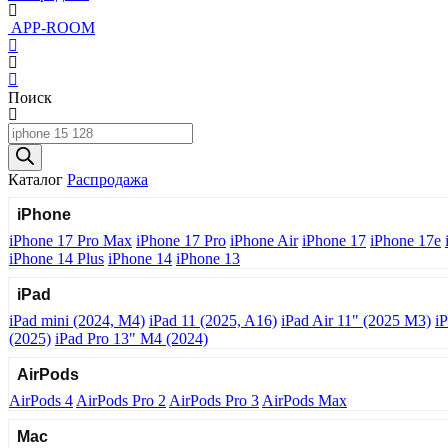
APP-ROOM
Поиск
Поиск
товаров
Каталог
Распродажа
iPhone
iPhone 17 Pro Max
iPhone 17 Pro
iPhone Air
iPhone 17
iPhone 17e
iPhone 14 Plus
iPhone 14
iPhone 13
iPad
iPad mini (2024, M4)
iPad 11 (2025, A16)
iPad Air 11" (2025 M3)
i
(2025)
iPad Pro 13" M4 (2024)
AirPods
AirPods 4
AirPods Pro 2
AirPods Pro 3
AirPods Max
Mac