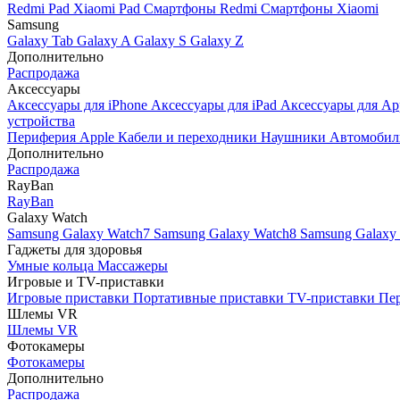
Redmi Pad
Xiaomi Pad
Смартфоны Redmi
Смартфоны Xiaomi
Samsung
Galaxy Tab
Galaxy A
Galaxy S
Galaxy Z
Дополнительно
Распродажа
Аксессуары
Аксессуары для iPhone
Аксессуары для iPad
Аксессуары для Ap
устройства
Периферия Apple
Кабели и переходники
Наушники
Автомобил
Дополнительно
Распродажа
RayBan
RayBan
Galaxy Watch
Samsung Galaxy Watch7
Samsung Galaxy Watch8
Samsung Galaxy 
Гаджеты для здоровья
Умные кольца
Массажеры
Игровые и TV-приставки
Игровые приставки
Портативные приставки
TV-приставки
Пер
Шлемы VR
Шлемы VR
Фотокамеры
Фотокамеры
Дополнительно
Распродажа