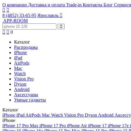
О компании
Доставка и оплата
Trade-in
Контакты
Блог
Сервисн
8 (4852) 33-65-95
Ярославль
APP-ROOM
0
Каталог
Распродажа
iPhone
iPad
AirPods
Mac
Watch
Vision Pro
Dyson
Android
Аксессуары
Умные гаджеты
Каталог
iPhone
iPad
AirPods
Mac
Watch
Vision Pro
Dyson
Android
Аксесс
iPhone
iPhone 17 Pro Max
iPhone 17 Pro
iPhone Air
iPhone 17
iPhone 17e
iPhone 16
iPhone 16e
iPhone 15 Pro Max
iPhone 15 Pro
iPhone 15 