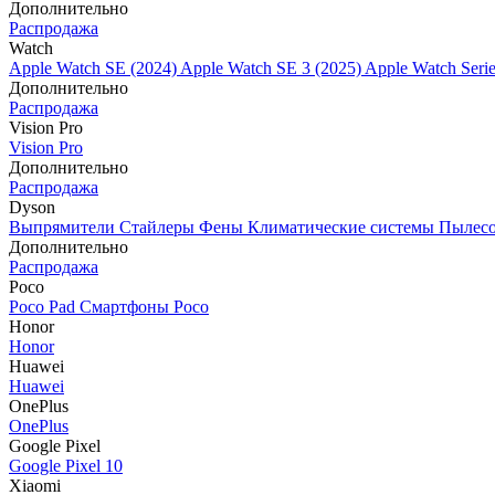
Дополнительно
Распродажа
Watch
Apple Watch SE (2024)
Apple Watch SE 3 (2025)
Apple Watch Seri
Дополнительно
Распродажа
Vision Pro
Vision Pro
Дополнительно
Распродажа
Dyson
Выпрямители
Стайлеры
Фены
Климатические системы
Пылес
Дополнительно
Распродажа
Poco
Poco Pad
Смартфоны Poco
Honor
Honor
Huawei
Huawei
OnePlus
OnePlus
Google Pixel
Google Pixel 10
Xiaomi