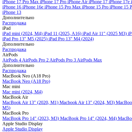
iPhone 17 Pro Max
iPhone 17 Pro
iPhone Air
iPhone 17
iPhone 17e
iPhone 16
iPhone 16e
iPhone 15 Pro Max
iPhone 15 Pro
iPhone 15 
iPhone 13
Дополнительно
Распродажа
iPad
iPad mini (2024, M4)
iPad 11 (2025, A16)
iPad Air 11" (2025 M3)
iP
iPad Pro 13" M5 (2025)
iPad Pro 13" M4 (2024)
Дополнительно
Распродажа
AirPods
AirPods 4
AirPods Pro 2
AirPods Pro 3
AirPods Max
Дополнительно
Распродажа
MacBook Neo (A18 Pro)
MacBook Neo (A18 Pro)
Mac mini
Mac mini (2024, M4)
MacBook Air
MacBook Air 13" (2020, M1)
Macbook Air 13" (2024, M3)
MacBook
M5)
MacBook Pro
MacBook Pro 14" (2023, M3)
MacBook Pro 14″ (2024, M4)
MacBoo
Apple Studio Display
Apple Studio Display