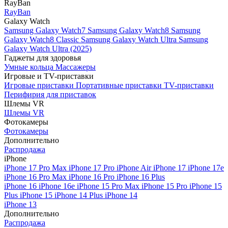
RayBan
RayBan
Galaxy Watch
Samsung Galaxy Watch7
Samsung Galaxy Watch8
Samsung
Galaxy Watch8 Classic
Samsung Galaxy Watch Ultra
Samsung
Galaxy Watch Ultra (2025)
Гаджеты для здоровья
Умные кольца
Массажеры
Игровые и TV-приставки
Игровые приставки
Портативные приставки
TV-приставки
Перифирия для приставок
Шлемы VR
Шлемы VR
Фотокамеры
Фотокамеры
Дополнительно
Распродажа
iPhone
iPhone 17 Pro Max
iPhone 17 Pro
iPhone Air
iPhone 17
iPhone 17e
iPhone 16 Pro Max
iPhone 16 Pro
iPhone 16 Plus
iPhone 16
iPhone 16e
iPhone 15 Pro Max
iPhone 15 Pro
iPhone 15
Plus
iPhone 15
iPhone 14 Plus
iPhone 14
iPhone 13
Дополнительно
Распродажа