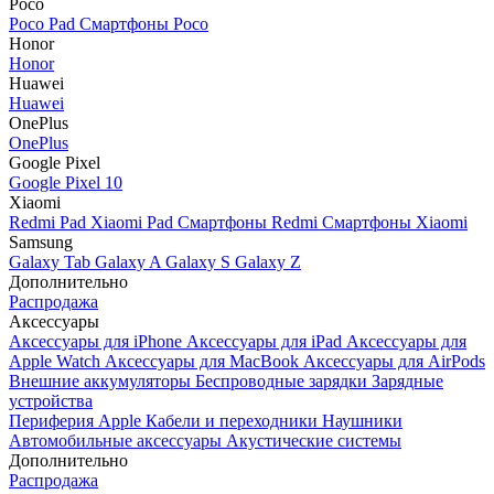
Poco
Poco Pad
Смартфоны Poco
Honor
Honor
Huawei
Huawei
OnePlus
OnePlus
Google Pixel
Google Pixel 10
Xiaomi
Redmi Pad
Xiaomi Pad
Смартфоны Redmi
Смартфоны Xiaomi
Samsung
Galaxy Tab
Galaxy A
Galaxy S
Galaxy Z
Дополнительно
Распродажа
Аксессуары
Аксессуары для iPhone
Аксессуары для iPad
Аксессуары для
Apple Watch
Аксессуары для MacBook
Аксессуары для AirPods
Внешние аккумуляторы
Беспроводные зарядки
Зарядные
устройства
Периферия Apple
Кабели и переходники
Наушники
Автомобильные аксессуары
Акустические системы
Дополнительно
Распродажа