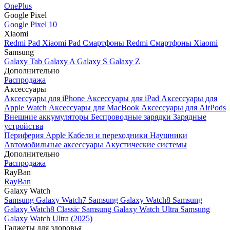
OnePlus
Google Pixel
Google Pixel 10
Xiaomi
Redmi Pad
Xiaomi Pad
Смартфоны Redmi
Смартфоны Xiaomi
Samsung
Galaxy Tab
Galaxy A
Galaxy S
Galaxy Z
Дополнительно
Распродажа
Аксессуары
Аксессуары для iPhone
Аксессуары для iPad
Аксессуары для
Apple Watch
Аксессуары для MacBook
Аксессуары для AirPods
Внешние аккумуляторы
Беспроводные зарядки
Зарядные
устройства
Периферия Apple
Кабели и переходники
Наушники
Автомобильные аксессуары
Акустические системы
Дополнительно
Распродажа
RayBan
RayBan
Galaxy Watch
Samsung Galaxy Watch7
Samsung Galaxy Watch8
Samsung
Galaxy Watch8 Classic
Samsung Galaxy Watch Ultra
Samsung
Galaxy Watch Ultra (2025)
Гаджеты для здоровья