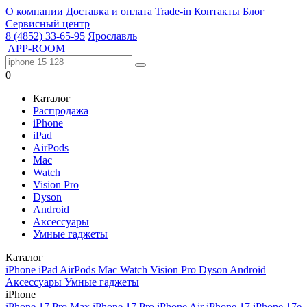
О компании
Доставка и оплата
Trade-in
Контакты
Блог
Сервисный центр
8 (4852) 33-65-95
Ярославль
APP-ROOM
0
Каталог
Распродажа
iPhone
iPad
AirPods
Mac
Watch
Vision Pro
Dyson
Android
Аксессуары
Умные гаджеты
Каталог
iPhone
iPad
AirPods
Mac
Watch
Vision Pro
Dyson
Android
Аксессуары
Умные гаджеты
iPhone
iPhone 17 Pro Max
iPhone 17 Pro
iPhone Air
iPhone 17
iPhone 17e