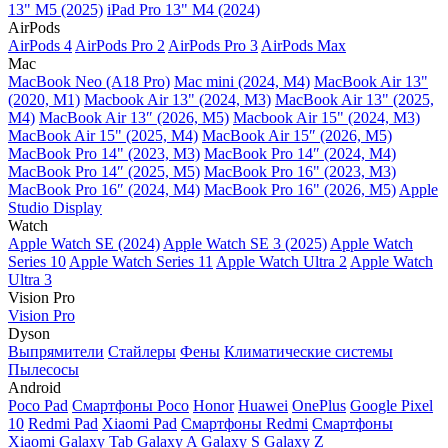
13" M5 (2025)
iPad Pro 13" M4 (2024)
AirPods
AirPods 4
AirPods Pro 2
AirPods Pro 3
AirPods Max
Mac
MacBook Neo (A18 Pro)
Mac mini (2024, M4)
MacBook Air 13"
(2020, M1)
Macbook Air 13" (2024, M3)
MacBook Air 13" (2025,
M4)
MacBook Air 13″ (2026, M5)
Macbook Air 15" (2024, M3)
MacBook Air 15" (2025, M4)
MacBook Air 15″ (2026, M5)
MacBook Pro 14" (2023, M3)
MacBook Pro 14″ (2024, M4)
MacBook Pro 14″ (2025, M5)
MacBook Pro 16" (2023, M3)
MacBook Pro 16″ (2024, M4)
MacBook Pro 16" (2026, M5)
Apple
Studio Display
Watch
Apple Watch SE (2024)
Apple Watch SE 3 (2025)
Apple Watch
Series 10
Apple Watch Series 11
Apple Watch Ultra 2
Apple Watch
Ultra 3
Vision Pro
Vision Pro
Dyson
Выпрямители
Стайлеры
Фены
Климатические системы
Пылесосы
Android
Poco Pad
Смартфоны Poco
Honor
Huawei
OnePlus
Google Pixel
10
Redmi Pad
Xiaomi Pad
Смартфоны Redmi
Смартфоны
Xiaomi
Galaxy Tab
Galaxy A
Galaxy S
Galaxy Z