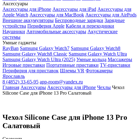
Аксессуары
Аксессуары для iPhone
Аксессуары для iPad
Аксессуары для
Apple Watch
Аксессуары для MacBook
Аксессуары для AirPods
Внешние аккумуляторы
Беспроводные зарядки
Зарядные
устройства
Периферия Apple
Кабели и переходники
Наушники
Автомобильные аксессуары
Акустические
системы
Умные гаджеты
RayBan
Samsung Galaxy Watch7
Samsung Galaxy Watch8
Samsung Galaxy Watch8 Classic
Samsung Galaxy Watch Ultra
Samsung Galaxy Watch Ultra (2025)
Умные кольца
Массажеры
Игровые приставки
Портативные приставки
TV-приставки
Перифирия для приставок
Шлемы VR
Фотокамеры
Ярославль
8 (4852) 33-65-95
app-room@yandex.ru
Главная
Аксессуары
Аксессуары для iPhone
Чехлы
Чехол
Silicone Case для iPhone 13 Pro Салатовый
Чехол Silicone Case для iPhone 13 Pro
Салатовый
Сравнить