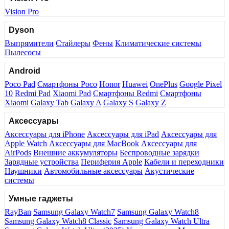
Vision Pro
Dyson
Выпрямители
Стайлеры
Фены
Климатические системы
Пылесосы
Android
Poco Pad
Смартфоны Poco
Honor
Huawei
OnePlus
Google Pixel
10
Redmi Pad
Xiaomi Pad
Смартфоны Redmi
Смартфоны
Xiaomi
Galaxy Tab
Galaxy A
Galaxy S
Galaxy Z
Аксессуары
Аксессуары для iPhone
Аксессуары для iPad
Аксессуары для
Apple Watch
Аксессуары для MacBook
Аксессуары для
AirPods
Внешние аккумуляторы
Беспроводные зарядки
Зарядные устройства
Периферия Apple
Кабели и переходники
Наушники
Автомобильные аксессуары
Акустические
системы
Умные гаджеты
RayBan
Samsung Galaxy Watch7
Samsung Galaxy Watch8
Samsung Galaxy Watch8 Classic
Samsung Galaxy Watch Ultra