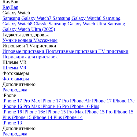
RayBan
RayBan
Galaxy Watch
Samsung Galaxy Watch7
Samsung Galaxy Watch8
Samsung
Galaxy Watch8 Classic
Samsung Galaxy Watch Ultra
Samsung
Galaxy Watch Ultra (2025)
Гаджеты для здоровья
Умные кольца
Массажеры
Игровые и TV-приставки
Игровые приставки
Портативные приставки
TV-приставки
Перифирия для приставок
Шлемы VR
Шлемы VR
Фотокамеры
Фотокамеры
Дополнительно
Распродажа
iPhone
iPhone 17 Pro Max
iPhone 17 Pro
iPhone Air
iPhone 17
iPhone 17e
iPhone 16 Pro Max
iPhone 16 Pro
iPhone 16 Plus
iPhone 16
iPhone 16e
iPhone 15 Pro Max
iPhone 15 Pro
iPhone 15
Plus
iPhone 15
iPhone 14 Plus
iPhone 14
iPhone 13
Дополнительно
Распродажа