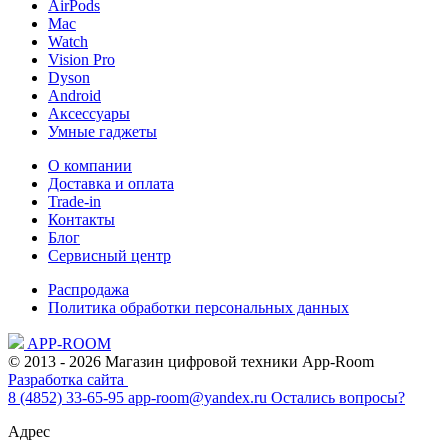
AirPods
Mac
Watch
Vision Pro
Dyson
Android
Аксессуары
Умные гаджеты
О компании
Доставка и оплата
Trade-in
Контакты
Блог
Сервисный центр
Распродажа
Политика обработки персональных данных
APP-ROOM
© 2013 - 2026 Магазин цифровой техники App-Room
Разработка сайта
8 (4852) 33-65-95
app-room@yandex.ru
Остались вопросы?
Адрес