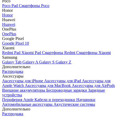
Poco
Poco Pad
Смартфоны Poco
Honor
Honor
Huawei
Huawei
OnePlus
OnePlus
Google Pixel
Google Pixel 10
Xiaomi
Redmi Pad
Xiaomi Pad
Смартфоны Redmi
Смартфоны Xiaomi
Samsung
Galaxy Tab
Galaxy A
Galaxy S
Galaxy Z
Дополнительно
Распродажа
Аксессуары
Аксессуары для iPhone
Аксессуары для iPad
Аксессуары для
Apple Watch
Аксессуары для MacBook
Аксессуары для AirPods
Внешние аккумуляторы
Беспроводные зарядки
Зарядные
устройства
Периферия Apple
Кабели и переходники
Наушники
Автомобильные аксессуары
Акустические системы
Дополнительно
Распродажа