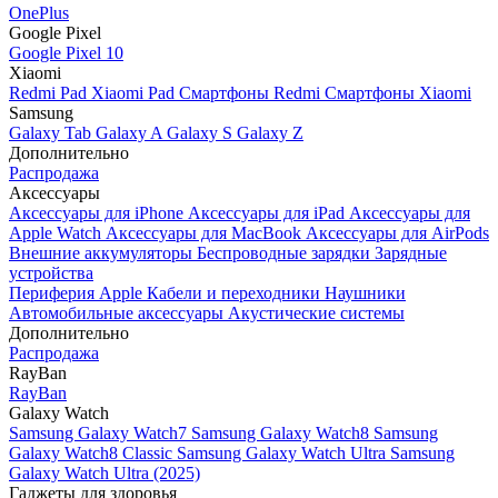
OnePlus
Google Pixel
Google Pixel 10
Xiaomi
Redmi Pad
Xiaomi Pad
Смартфоны Redmi
Смартфоны Xiaomi
Samsung
Galaxy Tab
Galaxy A
Galaxy S
Galaxy Z
Дополнительно
Распродажа
Аксессуары
Аксессуары для iPhone
Аксессуары для iPad
Аксессуары для
Apple Watch
Аксессуары для MacBook
Аксессуары для AirPods
Внешние аккумуляторы
Беспроводные зарядки
Зарядные
устройства
Периферия Apple
Кабели и переходники
Наушники
Автомобильные аксессуары
Акустические системы
Дополнительно
Распродажа
RayBan
RayBan
Galaxy Watch
Samsung Galaxy Watch7
Samsung Galaxy Watch8
Samsung
Galaxy Watch8 Classic
Samsung Galaxy Watch Ultra
Samsung
Galaxy Watch Ultra (2025)
Гаджеты для здоровья