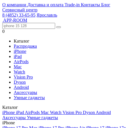
О компании
Доставка и оплата
Trade-in
Контакты
Блог
Сервисный центр
8 (4852) 33-65-95
Ярославль
APP-ROOM
0
Каталог
Распродажа
iPhone
iPad
AirPods
Mac
Watch
Vision Pro
Dyson
Android
Аксессуары
Умные гаджеты
Каталог
iPhone
iPad
AirPods
Mac
Watch
Vision Pro
Dyson
Android
Аксессуары
Умные гаджеты
iPhone
iPhone 17 Pro Max
iPhone 17 Pro
iPhone Air
iPhone 17
iPhone 17e