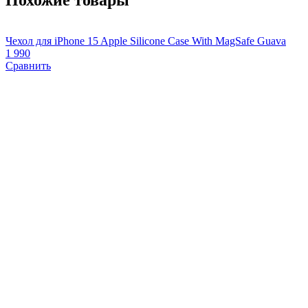
Чехол для iPhone 15 Apple Silicone Case With MagSafe Guava
Ч
1 990
+
Сравнить
1