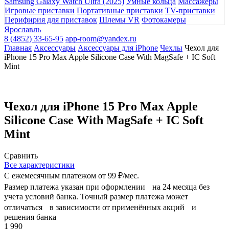
Samsung Galaxy Watch Ultra (2025)
Умные кольца
Массажеры
Игровые приставки
Портативные приставки
TV-приставки
Перифирия для приставок
Шлемы VR
Фотокамеры
Ярославль
8 (4852) 33-65-95
app-room@yandex.ru
Главная
Аксессуары
Аксессуары для iPhone
Чехлы
Чехол для
iPhone 15 Pro Max Apple Silicone Case With MagSafe + IC Soft
Mint
Чехол для iPhone 15 Pro Max Apple
Silicone Case With MagSafe + IC Soft
Mint
Сравнить
Все характеристики
С ежемесячным платежом от
99 ₽/мес.
Размер платежа указан при оформлении на 24 месяца без
учета условий банка. Точный размер платежа может
отличаться в зависимости от применённых акций и
решения банка
1 990