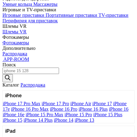
Умные кольца
Массажеры
Игровые и TV-приставки
Игровые приставки
Портативные приставки
TV-приставки
Перифирия для приставок
Шлемы VR
Шлемы VR
Фотокамеры
Фотокамеры
Дополнительно
Распродажа
APP-ROOM
Поиск
Поиск
товаров
Каталог
Распродажа
iPhone
iPhone 17 Pro Max
iPhone 17 Pro
iPhone Air
iPhone 17
iPhone
17e
iPhone 16 Pro Max
iPhone 16 Pro
iPhone 16 Plus
iPhone 16
iPhone 16e
iPhone 15 Pro Max
iPhone 15 Pro
iPhone 15 Plus
iPhone 15
iPhone 14 Plus
iPhone 14
iPhone 13
iPad