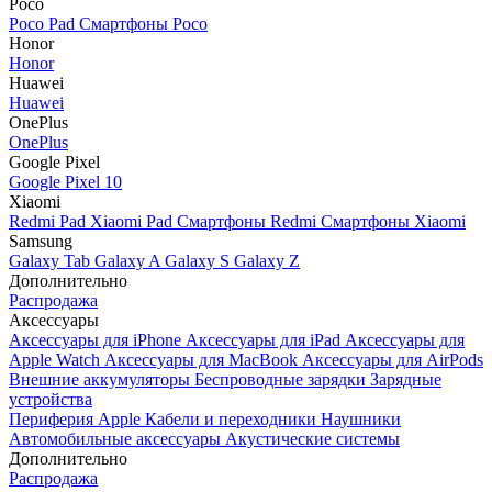
Poco
Poco Pad
Смартфоны Poco
Honor
Honor
Huawei
Huawei
OnePlus
OnePlus
Google Pixel
Google Pixel 10
Xiaomi
Redmi Pad
Xiaomi Pad
Смартфоны Redmi
Смартфоны Xiaomi
Samsung
Galaxy Tab
Galaxy A
Galaxy S
Galaxy Z
Дополнительно
Распродажа
Аксессуары
Аксессуары для iPhone
Аксессуары для iPad
Аксессуары для
Apple Watch
Аксессуары для MacBook
Аксессуары для AirPods
Внешние аккумуляторы
Беспроводные зарядки
Зарядные
устройства
Периферия Apple
Кабели и переходники
Наушники
Автомобильные аксессуары
Акустические системы
Дополнительно
Распродажа