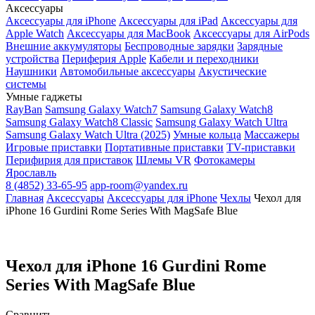
Аксессуары
Аксессуары для iPhone
Аксессуары для iPad
Аксессуары для
Apple Watch
Аксессуары для MacBook
Аксессуары для AirPods
Внешние аккумуляторы
Беспроводные зарядки
Зарядные
устройства
Периферия Apple
Кабели и переходники
Наушники
Автомобильные аксессуары
Акустические
системы
Умные гаджеты
RayBan
Samsung Galaxy Watch7
Samsung Galaxy Watch8
Samsung Galaxy Watch8 Classic
Samsung Galaxy Watch Ultra
Samsung Galaxy Watch Ultra (2025)
Умные кольца
Массажеры
Игровые приставки
Портативные приставки
TV-приставки
Перифирия для приставок
Шлемы VR
Фотокамеры
Ярославль
8 (4852) 33-65-95
app-room@yandex.ru
Главная
Аксессуары
Аксессуары для iPhone
Чехлы
Чехол для
iPhone 16 Gurdini Rome Series With MagSafe Blue
Чехол для iPhone 16 Gurdini Rome
Series With MagSafe Blue
Сравнить