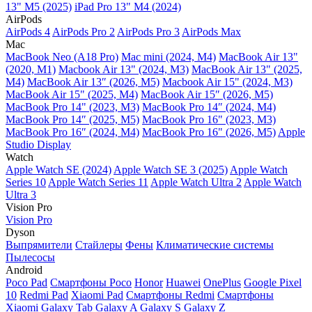
13" M5 (2025)
iPad Pro 13" M4 (2024)
AirPods
AirPods 4
AirPods Pro 2
AirPods Pro 3
AirPods Max
Mac
MacBook Neo (A18 Pro)
Mac mini (2024, M4)
MacBook Air 13"
(2020, M1)
Macbook Air 13" (2024, M3)
MacBook Air 13" (2025,
M4)
MacBook Air 13″ (2026, M5)
Macbook Air 15" (2024, M3)
MacBook Air 15" (2025, M4)
MacBook Air 15″ (2026, M5)
MacBook Pro 14" (2023, M3)
MacBook Pro 14″ (2024, M4)
MacBook Pro 14″ (2025, M5)
MacBook Pro 16" (2023, M3)
MacBook Pro 16″ (2024, M4)
MacBook Pro 16" (2026, M5)
Apple
Studio Display
Watch
Apple Watch SE (2024)
Apple Watch SE 3 (2025)
Apple Watch
Series 10
Apple Watch Series 11
Apple Watch Ultra 2
Apple Watch
Ultra 3
Vision Pro
Vision Pro
Dyson
Выпрямители
Стайлеры
Фены
Климатические системы
Пылесосы
Android
Poco Pad
Смартфоны Poco
Honor
Huawei
OnePlus
Google Pixel
10
Redmi Pad
Xiaomi Pad
Смартфоны Redmi
Смартфоны
Xiaomi
Galaxy Tab
Galaxy A
Galaxy S
Galaxy Z