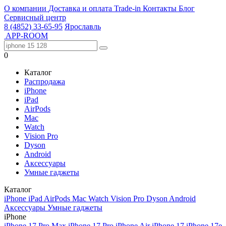
О компании
Доставка и оплата
Trade-in
Контакты
Блог
Сервисный центр
8 (4852) 33-65-95
Ярославль
APP-ROOM
0
Каталог
Распродажа
iPhone
iPad
AirPods
Mac
Watch
Vision Pro
Dyson
Android
Аксессуары
Умные гаджеты
Каталог
iPhone
iPad
AirPods
Mac
Watch
Vision Pro
Dyson
Android
Аксессуары
Умные гаджеты
iPhone
iPhone 17 Pro Max
iPhone 17 Pro
iPhone Air
iPhone 17
iPhone 17e