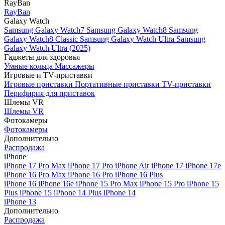
RayBan
RayBan
Galaxy Watch
Samsung Galaxy Watch7
Samsung Galaxy Watch8
Samsung
Galaxy Watch8 Classic
Samsung Galaxy Watch Ultra
Samsung
Galaxy Watch Ultra (2025)
Гаджеты для здоровья
Умные кольца
Массажеры
Игровые и TV-приставки
Игровые приставки
Портативные приставки
TV-приставки
Перифирия для приставок
Шлемы VR
Шлемы VR
Фотокамеры
Фотокамеры
Дополнительно
Распродажа
iPhone
iPhone 17 Pro Max
iPhone 17 Pro
iPhone Air
iPhone 17
iPhone 17e
iPhone 16 Pro Max
iPhone 16 Pro
iPhone 16 Plus
iPhone 16
iPhone 16e
iPhone 15 Pro Max
iPhone 15 Pro
iPhone 15
Plus
iPhone 15
iPhone 14 Plus
iPhone 14
iPhone 13
Дополнительно
Распродажа