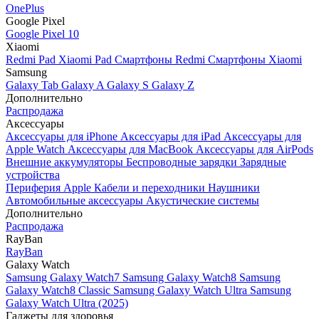
OnePlus
Google Pixel
Google Pixel 10
Xiaomi
Redmi Pad
Xiaomi Pad
Смартфоны Redmi
Смартфоны Xiaomi
Samsung
Galaxy Tab
Galaxy A
Galaxy S
Galaxy Z
Дополнительно
Распродажа
Аксессуары
Аксессуары для iPhone
Аксессуары для iPad
Аксессуары для
Apple Watch
Аксессуары для MacBook
Аксессуары для AirPods
Внешние аккумуляторы
Беспроводные зарядки
Зарядные
устройства
Периферия Apple
Кабели и переходники
Наушники
Автомобильные аксессуары
Акустические системы
Дополнительно
Распродажа
RayBan
RayBan
Galaxy Watch
Samsung Galaxy Watch7
Samsung Galaxy Watch8
Samsung
Galaxy Watch8 Classic
Samsung Galaxy Watch Ultra
Samsung
Galaxy Watch Ultra (2025)
Гаджеты для здоровья