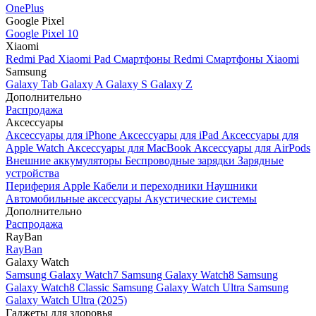
OnePlus
Google Pixel
Google Pixel 10
Xiaomi
Redmi Pad
Xiaomi Pad
Смартфоны Redmi
Смартфоны Xiaomi
Samsung
Galaxy Tab
Galaxy A
Galaxy S
Galaxy Z
Дополнительно
Распродажа
Аксессуары
Аксессуары для iPhone
Аксессуары для iPad
Аксессуары для
Apple Watch
Аксессуары для MacBook
Аксессуары для AirPods
Внешние аккумуляторы
Беспроводные зарядки
Зарядные
устройства
Периферия Apple
Кабели и переходники
Наушники
Автомобильные аксессуары
Акустические системы
Дополнительно
Распродажа
RayBan
RayBan
Galaxy Watch
Samsung Galaxy Watch7
Samsung Galaxy Watch8
Samsung
Galaxy Watch8 Classic
Samsung Galaxy Watch Ultra
Samsung
Galaxy Watch Ultra (2025)
Гаджеты для здоровья