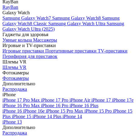
RayBan
RayBan
Galaxy Watch
Samsung Galaxy Watch7
Samsung Galaxy Watch8
Samsung
Galaxy Watch8 Classic
Samsung Galaxy Watch Ultra
Samsung
Galaxy Watch Ultra (2025)
Гаджеты для здоровья
Умные кольца
Массажеры
Игровые и TV-приставки
Игровые приставки
Портативные приставки
TV-приставки
Перифирия для приставок
Шлемы VR
Шлемы VR
Фотокамеры
Фотокамеры
Дополнительно
Распродажа
iPhone
iPhone 17 Pro Max
iPhone 17 Pro
iPhone Air
iPhone 17
iPhone 17e
iPhone 16 Pro Max
iPhone 16 Pro
iPhone 16 Plus
iPhone 16
iPhone 16e
iPhone 15 Pro Max
iPhone 15 Pro
iPhone 15
Plus
iPhone 15
iPhone 14 Plus
iPhone 14
iPhone 13
Дополнительно
Распродажа