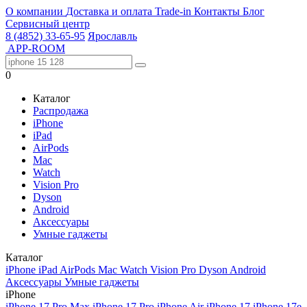
О компании
Доставка и оплата
Trade-in
Контакты
Блог
Сервисный центр
8 (4852) 33-65-95
Ярославль
APP-ROOM
0
Каталог
Распродажа
iPhone
iPad
AirPods
Mac
Watch
Vision Pro
Dyson
Android
Аксессуары
Умные гаджеты
Каталог
iPhone
iPad
AirPods
Mac
Watch
Vision Pro
Dyson
Android
Аксессуары
Умные гаджеты
iPhone
iPhone 17 Pro Max
iPhone 17 Pro
iPhone Air
iPhone 17
iPhone 17e