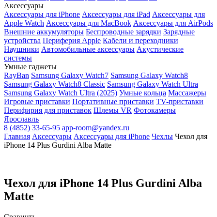
Аксессуары
Аксессуары для iPhone
Аксессуары для iPad
Аксессуары для
Apple Watch
Аксессуары для MacBook
Аксессуары для AirPods
Внешние аккумуляторы
Беспроводные зарядки
Зарядные
устройства
Периферия Apple
Кабели и переходники
Наушники
Автомобильные аксессуары
Акустические
системы
Умные гаджеты
RayBan
Samsung Galaxy Watch7
Samsung Galaxy Watch8
Samsung Galaxy Watch8 Classic
Samsung Galaxy Watch Ultra
Samsung Galaxy Watch Ultra (2025)
Умные кольца
Массажеры
Игровые приставки
Портативные приставки
TV-приставки
Перифирия для приставок
Шлемы VR
Фотокамеры
Ярославль
8 (4852) 33-65-95
app-room@yandex.ru
Главная
Аксессуары
Аксессуары для iPhone
Чехлы
Чехол для
iPhone 14 Plus Gurdini Alba Matte
Чехол для iPhone 14 Plus Gurdini Alba
Matte
Сравнить