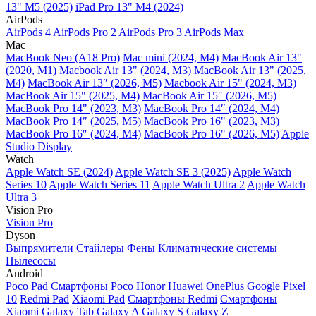
13" M5 (2025)
iPad Pro 13" M4 (2024)
AirPods
AirPods 4
AirPods Pro 2
AirPods Pro 3
AirPods Max
Mac
MacBook Neo (A18 Pro)
Mac mini (2024, M4)
MacBook Air 13"
(2020, M1)
Macbook Air 13" (2024, M3)
MacBook Air 13" (2025,
M4)
MacBook Air 13″ (2026, M5)
Macbook Air 15" (2024, M3)
MacBook Air 15" (2025, M4)
MacBook Air 15″ (2026, M5)
MacBook Pro 14" (2023, M3)
MacBook Pro 14″ (2024, M4)
MacBook Pro 14″ (2025, M5)
MacBook Pro 16" (2023, M3)
MacBook Pro 16″ (2024, M4)
MacBook Pro 16" (2026, M5)
Apple
Studio Display
Watch
Apple Watch SE (2024)
Apple Watch SE 3 (2025)
Apple Watch
Series 10
Apple Watch Series 11
Apple Watch Ultra 2
Apple Watch
Ultra 3
Vision Pro
Vision Pro
Dyson
Выпрямители
Стайлеры
Фены
Климатические системы
Пылесосы
Android
Poco Pad
Смартфоны Poco
Honor
Huawei
OnePlus
Google Pixel
10
Redmi Pad
Xiaomi Pad
Смартфоны Redmi
Смартфоны
Xiaomi
Galaxy Tab
Galaxy A
Galaxy S
Galaxy Z