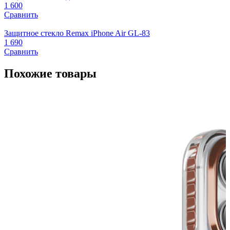
1 600
Сравнить
Защитное стекло Remax iPhone Air GL-83
1 690
Сравнить
Похожие товары
Ч
1