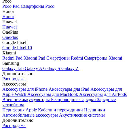
Poco
Poco Pad
Смартфоны Poco
Honor
Honor
Huawei
Huawei
OnePlus
OnePlus
Google Pixel
Google Pixel 10
Xiaomi
Redmi Pad
Xiaomi Pad
Смартфоны Redmi
Смартфоны Xiaomi
Samsung
Galaxy Tab
Galaxy A
Galaxy S
Galaxy Z
Дополнительно
Распродажа
Аксессуары
Аксессуары для iPhone
Аксессуары для iPad
Аксессуары для
Apple Watch
Аксессуары для MacBook
Аксессуары для AirPods
Внешние аккумуляторы
Беспроводные зарядки
Зарядные
устройства
Периферия Apple
Кабели и переходники
Наушники
Автомобильные аксессуары
Акустические системы
Дополнительно
Распродажа