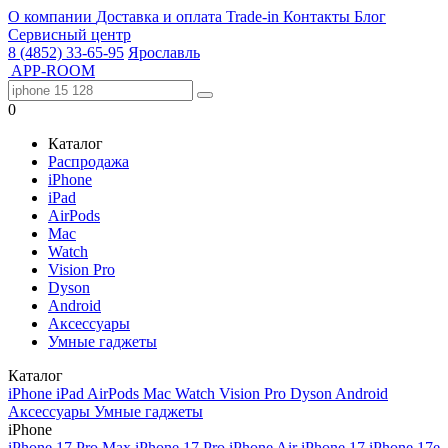
О компании
Доставка и оплата
Trade-in
Контакты
Блог
Сервисный центр
8 (4852) 33-65-95
Ярославль
APP-ROOM
0
Каталог
Распродажа
iPhone
iPad
AirPods
Mac
Watch
Vision Pro
Dyson
Android
Аксессуары
Умные гаджеты
Каталог
iPhone
iPad
AirPods
Mac
Watch
Vision Pro
Dyson
Android
Аксессуары
Умные гаджеты
iPhone
iPhone 17 Pro Max
iPhone 17 Pro
iPhone Air
iPhone 17
iPhone 17e