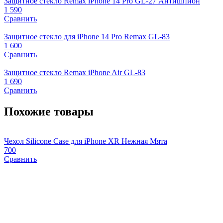
Защитное стекло Remax iPhone 14 Pro GL-27 Антишпион
1 590
Сравнить
Защитное стекло для iPhone 14 Pro Remax GL-83
1 600
Сравнить
Защитное стекло Remax iPhone Air GL-83
1 690
Сравнить
Похожие товары
Чехол Silicone Case для iPhone XR Нежная Мята
Ч
700
1
Сравнить