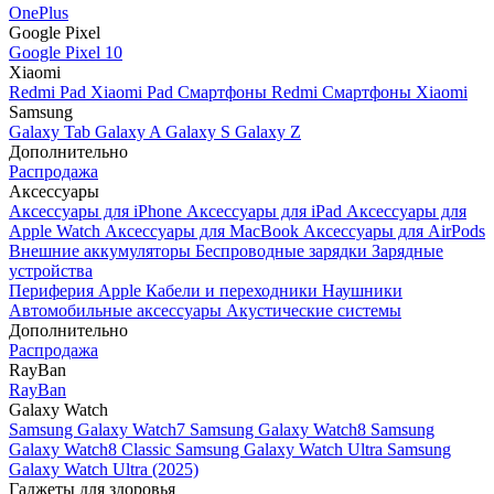
OnePlus
Google Pixel
Google Pixel 10
Xiaomi
Redmi Pad
Xiaomi Pad
Смартфоны Redmi
Смартфоны Xiaomi
Samsung
Galaxy Tab
Galaxy A
Galaxy S
Galaxy Z
Дополнительно
Распродажа
Аксессуары
Аксессуары для iPhone
Аксессуары для iPad
Аксессуары для
Apple Watch
Аксессуары для MacBook
Аксессуары для AirPods
Внешние аккумуляторы
Беспроводные зарядки
Зарядные
устройства
Периферия Apple
Кабели и переходники
Наушники
Автомобильные аксессуары
Акустические системы
Дополнительно
Распродажа
RayBan
RayBan
Galaxy Watch
Samsung Galaxy Watch7
Samsung Galaxy Watch8
Samsung
Galaxy Watch8 Classic
Samsung Galaxy Watch Ultra
Samsung
Galaxy Watch Ultra (2025)
Гаджеты для здоровья