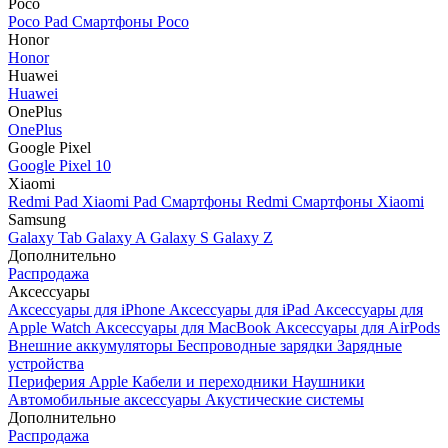
Poco
Poco Pad
Смартфоны Poco
Honor
Honor
Huawei
Huawei
OnePlus
OnePlus
Google Pixel
Google Pixel 10
Xiaomi
Redmi Pad
Xiaomi Pad
Смартфоны Redmi
Смартфоны Xiaomi
Samsung
Galaxy Tab
Galaxy A
Galaxy S
Galaxy Z
Дополнительно
Распродажа
Аксессуары
Аксессуары для iPhone
Аксессуары для iPad
Аксессуары для
Apple Watch
Аксессуары для MacBook
Аксессуары для AirPods
Внешние аккумуляторы
Беспроводные зарядки
Зарядные
устройства
Периферия Apple
Кабели и переходники
Наушники
Автомобильные аксессуары
Акустические системы
Дополнительно
Распродажа