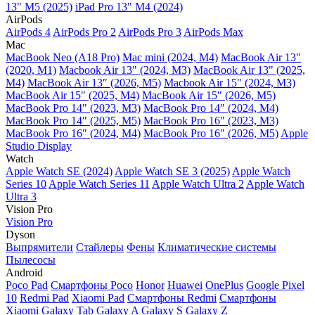
13" M5 (2025)
iPad Pro 13" M4 (2024)
AirPods
AirPods 4
AirPods Pro 2
AirPods Pro 3
AirPods Max
Mac
MacBook Neo (A18 Pro)
Mac mini (2024, M4)
MacBook Air 13"
(2020, M1)
Macbook Air 13" (2024, M3)
MacBook Air 13" (2025,
M4)
MacBook Air 13″ (2026, M5)
Macbook Air 15" (2024, M3)
MacBook Air 15" (2025, M4)
MacBook Air 15″ (2026, M5)
MacBook Pro 14" (2023, M3)
MacBook Pro 14″ (2024, M4)
MacBook Pro 14″ (2025, M5)
MacBook Pro 16" (2023, M3)
MacBook Pro 16″ (2024, M4)
MacBook Pro 16" (2026, M5)
Apple
Studio Display
Watch
Apple Watch SE (2024)
Apple Watch SE 3 (2025)
Apple Watch
Series 10
Apple Watch Series 11
Apple Watch Ultra 2
Apple Watch
Ultra 3
Vision Pro
Vision Pro
Dyson
Выпрямители
Стайлеры
Фены
Климатические системы
Пылесосы
Android
Poco Pad
Смартфоны Poco
Honor
Huawei
OnePlus
Google Pixel
10
Redmi Pad
Xiaomi Pad
Смартфоны Redmi
Смартфоны
Xiaomi
Galaxy Tab
Galaxy A
Galaxy S
Galaxy Z