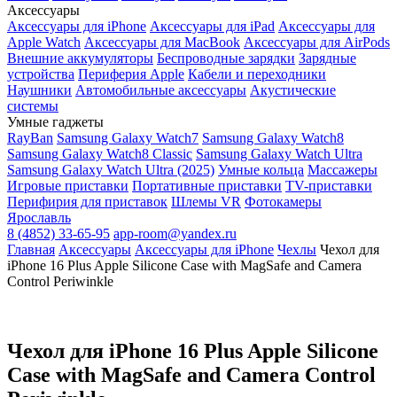
Аксессуары
Аксессуары для iPhone
Аксессуары для iPad
Аксессуары для
Apple Watch
Аксессуары для MacBook
Аксессуары для AirPods
Внешние аккумуляторы
Беспроводные зарядки
Зарядные
устройства
Периферия Apple
Кабели и переходники
Наушники
Автомобильные аксессуары
Акустические
системы
Умные гаджеты
RayBan
Samsung Galaxy Watch7
Samsung Galaxy Watch8
Samsung Galaxy Watch8 Classic
Samsung Galaxy Watch Ultra
Samsung Galaxy Watch Ultra (2025)
Умные кольца
Массажеры
Игровые приставки
Портативные приставки
TV-приставки
Перифирия для приставок
Шлемы VR
Фотокамеры
Ярославль
8 (4852) 33-65-95
app-room@yandex.ru
Главная
Аксессуары
Аксессуары для iPhone
Чехлы
Чехол для
iPhone 16 Plus Apple Silicone Case with MagSafe and Camera
Control Periwinkle
Чехол для iPhone 16 Plus Apple Silicone
Case with MagSafe and Camera Control