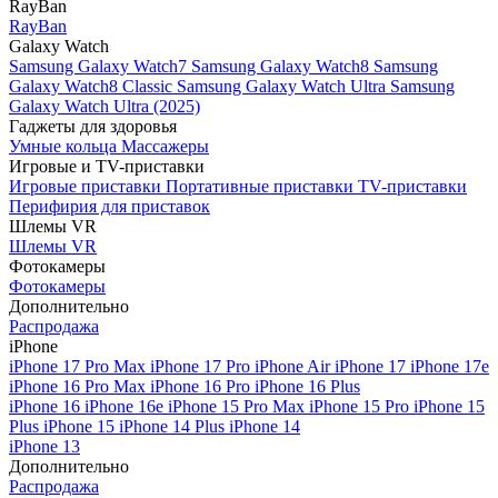
RayBan
RayBan
Galaxy Watch
Samsung Galaxy Watch7
Samsung Galaxy Watch8
Samsung
Galaxy Watch8 Classic
Samsung Galaxy Watch Ultra
Samsung
Galaxy Watch Ultra (2025)
Гаджеты для здоровья
Умные кольца
Массажеры
Игровые и TV-приставки
Игровые приставки
Портативные приставки
TV-приставки
Перифирия для приставок
Шлемы VR
Шлемы VR
Фотокамеры
Фотокамеры
Дополнительно
Распродажа
iPhone
iPhone 17 Pro Max
iPhone 17 Pro
iPhone Air
iPhone 17
iPhone 17e
iPhone 16 Pro Max
iPhone 16 Pro
iPhone 16 Plus
iPhone 16
iPhone 16e
iPhone 15 Pro Max
iPhone 15 Pro
iPhone 15
Plus
iPhone 15
iPhone 14 Plus
iPhone 14
iPhone 13
Дополнительно
Распродажа