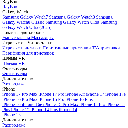
RayBan
RayBan
Galaxy Watch
Samsung Galaxy Watch7
Samsung Galaxy Watch8
Samsung
Galaxy Watch8 Classic
Samsung Galaxy Watch Ultra
Samsung
Galaxy Watch Ultra (2025)
Гаджеты для здоровья
Умные кольца
Массажеры
Игровые и TV-приставки
Игровые приставки
Портативные приставки
TV-приставки
Перифирия для приставок
Шлемы VR
Шлемы VR
Фотокамеры
Фотокамеры
Дополнительно
Распродажа
iPhone
iPhone 17 Pro Max
iPhone 17 Pro
iPhone Air
iPhone 17
iPhone 17e
iPhone 16 Pro Max
iPhone 16 Pro
iPhone 16 Plus
iPhone 16
iPhone 16e
iPhone 15 Pro Max
iPhone 15 Pro
iPhone 15
Plus
iPhone 15
iPhone 14 Plus
iPhone 14
iPhone 13
Дополнительно
Распродажа