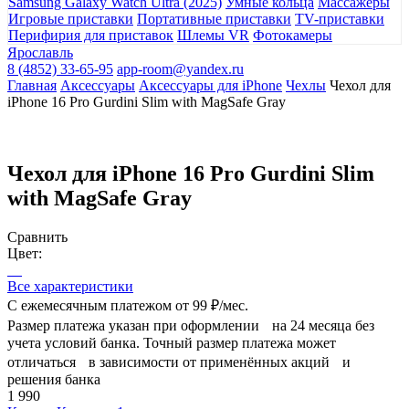
Samsung Galaxy Watch Ultra (2025)
Умные кольца
Массажеры
Игровые приставки
Портативные приставки
TV-приставки
Перифирия для приставок
Шлемы VR
Фотокамеры
Ярославль
8 (4852) 33-65-95
app-room@yandex.ru
Главная
Аксессуары
Аксессуары для iPhone
Чехлы
Чехол для
iPhone 16 Pro Gurdini Slim with MagSafe Gray
Чехол для iPhone 16 Pro Gurdini Slim
with MagSafe Gray
Сравнить
Цвет:
Все характеристики
С ежемесячным платежом от
99 ₽/мес.
Размер платежа указан при оформлении на 24 месяца без
учета условий банка. Точный размер платежа может
отличаться в зависимости от применённых акций и
решения банка
1 990