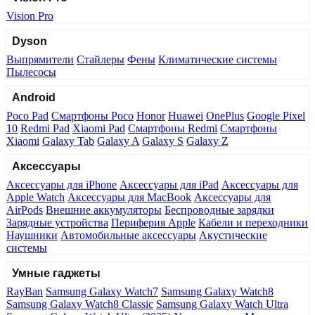
Vision Pro
Dyson
Выпрямители
Стайлеры
Фены
Климатические системы
Пылесосы
Android
Poco Pad
Смартфоны Poco
Honor
Huawei
OnePlus
Google Pixel
10
Redmi Pad
Xiaomi Pad
Смартфоны Redmi
Смартфоны
Xiaomi
Galaxy Tab
Galaxy A
Galaxy S
Galaxy Z
Аксессуары
Аксессуары для iPhone
Аксессуары для iPad
Аксессуары для
Apple Watch
Аксессуары для MacBook
Аксессуары для
AirPods
Внешние аккумуляторы
Беспроводные зарядки
Зарядные устройства
Периферия Apple
Кабели и переходники
Наушники
Автомобильные аксессуары
Акустические
системы
Умные гаджеты
RayBan
Samsung Galaxy Watch7
Samsung Galaxy Watch8
Samsung Galaxy Watch8 Classic
Samsung Galaxy Watch Ultra