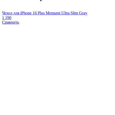
Чехол для iPhone 16 Plus Memumi Ultra Slim Gray
Ч
1 190
2
Сравнить