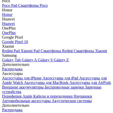
Poco
Poco Pad
Смартфоны Poco
Honor
Honor
Huawei
Huawei
OnePlus
OnePlus
Google Pixel
Google Pixel 10
Xiaomi
Redmi Pad
Xiaomi Pad
Смартфоны Redmi
Смартфоны Xiaomi
Samsung
Galaxy Tab
Galaxy A
Galaxy S
Galaxy Z
Дополнительно
Распродажа
Аксессуары
Аксессуары для iPhone
Аксессуары для iPad
Аксессуары для
Apple Watch
Аксессуары для MacBook
Аксессуары для AirPods
Внешние аккумуляторы
Беспроводные зарядки
Зарядные
устройства
Периферия Apple
Кабели и переходники
Наушники
Автомобильные аксессуары
Акустические системы
Дополнительно
Распродажа