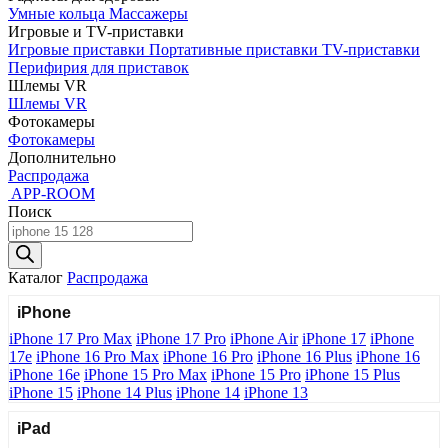
Умные кольца
Массажеры
Игровые и TV-приставки
Игровые приставки
Портативные приставки
TV-приставки
Перифирия для приставок
Шлемы VR
Шлемы VR
Фотокамеры
Фотокамеры
Дополнительно
Распродажа
APP-ROOM
Поиск
Поиск
товаров
Каталог
Распродажа
iPhone
iPhone 17 Pro Max
iPhone 17 Pro
iPhone Air
iPhone 17
iPhone
17e
iPhone 16 Pro Max
iPhone 16 Pro
iPhone 16 Plus
iPhone 16
iPhone 16e
iPhone 15 Pro Max
iPhone 15 Pro
iPhone 15 Plus
iPhone 15
iPhone 14 Plus
iPhone 14
iPhone 13
iPad