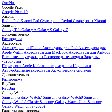
OnePlus
Google Pixel
Google Pixel 10
Xiaomi
Redmi Pad
Xiaomi Pad
Смартфоны Redmi
Смартфоны Xiaomi
Samsung
Galaxy Tab
Galaxy A
Galaxy S
Galaxy Z
Дополнительно
Распродажа
Аксессуары
Аксессуары для iPhone
Аксессуары для iPad
Аксессуары для
Apple Watch
Аксессуары для MacBook
Аксессуары для AirPods
Внешние аккумуляторы
Беспроводные зарядки
Зарядные
устройства
Периферия Apple
Кабели и переходники
Наушники
Автомобильные аксессуары
Акустические системы
Дополнительно
Распродажа
RayBan
RayBan
Galaxy Watch
Samsung Galaxy Watch7
Samsung Galaxy Watch8
Samsung
Galaxy Watch8 Classic
Samsung Galaxy Watch Ultra
Samsung
Galaxy Watch Ultra (2025)
Гаджеты для здоровья