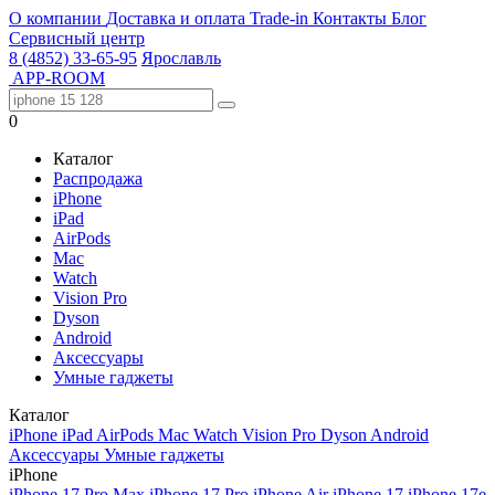
О компании
Доставка и оплата
Trade-in
Контакты
Блог
Сервисный центр
8 (4852) 33-65-95
Ярославль
APP-ROOM
0
Каталог
Распродажа
iPhone
iPad
AirPods
Mac
Watch
Vision Pro
Dyson
Android
Аксессуары
Умные гаджеты
Каталог
iPhone
iPad
AirPods
Mac
Watch
Vision Pro
Dyson
Android
Аксессуары
Умные гаджеты
iPhone
iPhone 17 Pro Max
iPhone 17 Pro
iPhone Air
iPhone 17
iPhone 17e