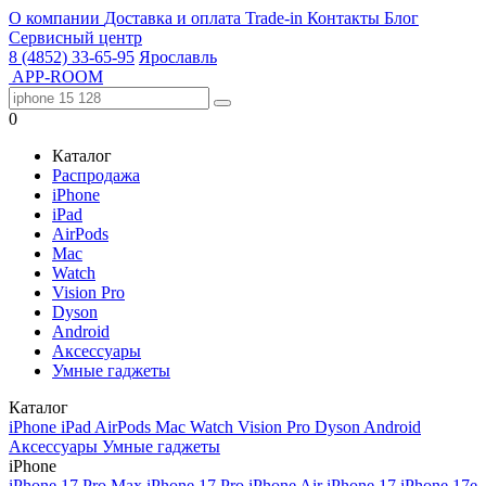
О компании
Доставка и оплата
Trade-in
Контакты
Блог
Сервисный центр
8 (4852) 33-65-95
Ярославль
APP-ROOM
0
Каталог
Распродажа
iPhone
iPad
AirPods
Mac
Watch
Vision Pro
Dyson
Android
Аксессуары
Умные гаджеты
Каталог
iPhone
iPad
AirPods
Mac
Watch
Vision Pro
Dyson
Android
Аксессуары
Умные гаджеты
iPhone
iPhone 17 Pro Max
iPhone 17 Pro
iPhone Air
iPhone 17
iPhone 17e