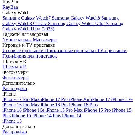
RayBan
RayBan
Galaxy Watch
Samsung Galaxy Watch7
Samsung Galaxy Watch8
Samsung
Galaxy Watch8 Classic
Samsung Galaxy Watch Ultra
Samsung
Galaxy Watch Ultra (2025)
Гаджеты для здоровья
Умные кольца
Массажеры
Игровые и TV-приставки
Игровые приставки
Портативные приставки
TV-приставки
Перифирия для приставок
Шлемы VR
Шлемы VR
Фотокамеры
Фотокамеры
Дополнительно
Распродажа
iPhone
iPhone 17 Pro Max
iPhone 17 Pro
iPhone Air
iPhone 17
iPhone 17e
iPhone 16 Pro Max
iPhone 16 Pro
iPhone 16 Plus
iPhone 16
iPhone 16e
iPhone 15 Pro Max
iPhone 15 Pro
iPhone 15
Plus
iPhone 15
iPhone 14 Plus
iPhone 14
iPhone 13
Дополнительно
Распродажа