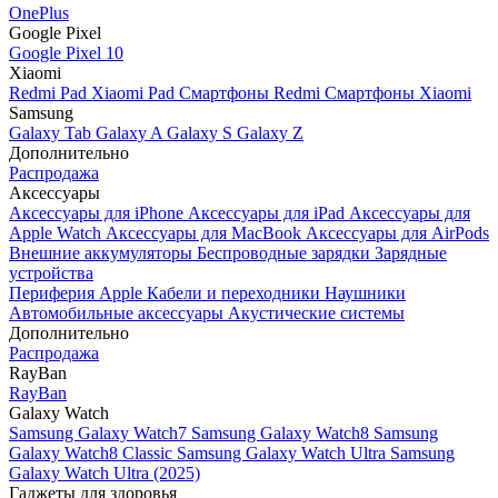
OnePlus
Google Pixel
Google Pixel 10
Xiaomi
Redmi Pad
Xiaomi Pad
Смартфоны Redmi
Смартфоны Xiaomi
Samsung
Galaxy Tab
Galaxy A
Galaxy S
Galaxy Z
Дополнительно
Распродажа
Аксессуары
Аксессуары для iPhone
Аксессуары для iPad
Аксессуары для
Apple Watch
Аксессуары для MacBook
Аксессуары для AirPods
Внешние аккумуляторы
Беспроводные зарядки
Зарядные
устройства
Периферия Apple
Кабели и переходники
Наушники
Автомобильные аксессуары
Акустические системы
Дополнительно
Распродажа
RayBan
RayBan
Galaxy Watch
Samsung Galaxy Watch7
Samsung Galaxy Watch8
Samsung
Galaxy Watch8 Classic
Samsung Galaxy Watch Ultra
Samsung
Galaxy Watch Ultra (2025)
Гаджеты для здоровья