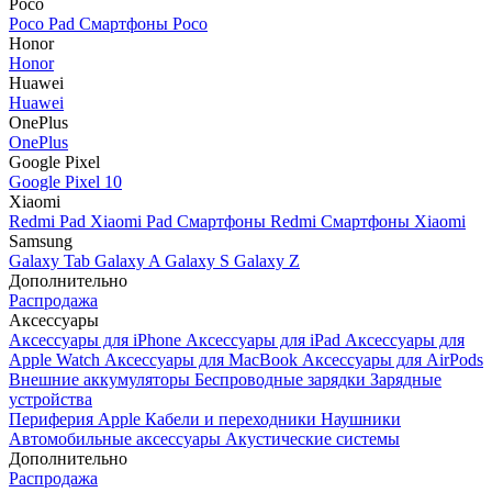
Poco
Poco Pad
Смартфоны Poco
Honor
Honor
Huawei
Huawei
OnePlus
OnePlus
Google Pixel
Google Pixel 10
Xiaomi
Redmi Pad
Xiaomi Pad
Смартфоны Redmi
Смартфоны Xiaomi
Samsung
Galaxy Tab
Galaxy A
Galaxy S
Galaxy Z
Дополнительно
Распродажа
Аксессуары
Аксессуары для iPhone
Аксессуары для iPad
Аксессуары для
Apple Watch
Аксессуары для MacBook
Аксессуары для AirPods
Внешние аккумуляторы
Беспроводные зарядки
Зарядные
устройства
Периферия Apple
Кабели и переходники
Наушники
Автомобильные аксессуары
Акустические системы
Дополнительно
Распродажа