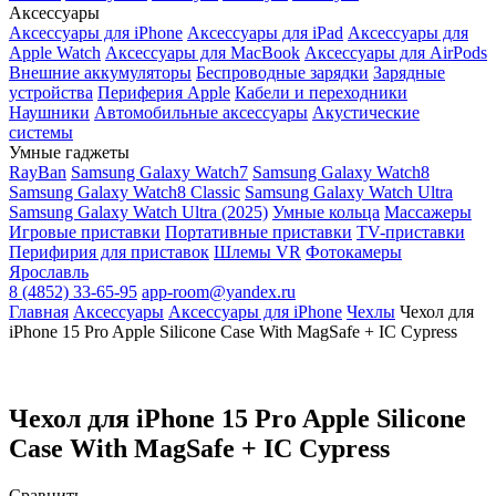
Аксессуары
Аксессуары для iPhone
Аксессуары для iPad
Аксессуары для
Apple Watch
Аксессуары для MacBook
Аксессуары для AirPods
Внешние аккумуляторы
Беспроводные зарядки
Зарядные
устройства
Периферия Apple
Кабели и переходники
Наушники
Автомобильные аксессуары
Акустические
системы
Умные гаджеты
RayBan
Samsung Galaxy Watch7
Samsung Galaxy Watch8
Samsung Galaxy Watch8 Classic
Samsung Galaxy Watch Ultra
Samsung Galaxy Watch Ultra (2025)
Умные кольца
Массажеры
Игровые приставки
Портативные приставки
TV-приставки
Перифирия для приставок
Шлемы VR
Фотокамеры
Ярославль
8 (4852) 33-65-95
app-room@yandex.ru
Главная
Аксессуары
Аксессуары для iPhone
Чехлы
Чехол для
iPhone 15 Pro Apple Silicone Case With MagSafe + IC Cypress
Чехол для iPhone 15 Pro Apple Silicone
Case With MagSafe + IC Cypress
Сравнить