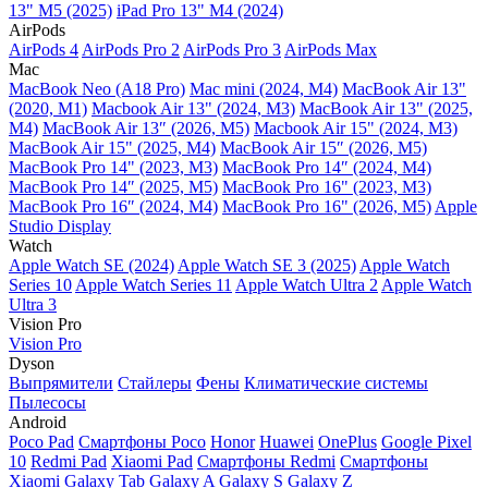
13" M5 (2025)
iPad Pro 13" M4 (2024)
AirPods
AirPods 4
AirPods Pro 2
AirPods Pro 3
AirPods Max
Mac
MacBook Neo (A18 Pro)
Mac mini (2024, M4)
MacBook Air 13"
(2020, M1)
Macbook Air 13" (2024, M3)
MacBook Air 13" (2025,
M4)
MacBook Air 13″ (2026, M5)
Macbook Air 15" (2024, M3)
MacBook Air 15" (2025, M4)
MacBook Air 15″ (2026, M5)
MacBook Pro 14" (2023, M3)
MacBook Pro 14″ (2024, M4)
MacBook Pro 14″ (2025, M5)
MacBook Pro 16" (2023, M3)
MacBook Pro 16″ (2024, M4)
MacBook Pro 16" (2026, M5)
Apple
Studio Display
Watch
Apple Watch SE (2024)
Apple Watch SE 3 (2025)
Apple Watch
Series 10
Apple Watch Series 11
Apple Watch Ultra 2
Apple Watch
Ultra 3
Vision Pro
Vision Pro
Dyson
Выпрямители
Стайлеры
Фены
Климатические системы
Пылесосы
Android
Poco Pad
Смартфоны Poco
Honor
Huawei
OnePlus
Google Pixel
10
Redmi Pad
Xiaomi Pad
Смартфоны Redmi
Смартфоны
Xiaomi
Galaxy Tab
Galaxy A
Galaxy S
Galaxy Z