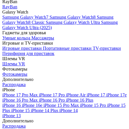
RayBan
RayBan
Galaxy Watch
Samsung Galaxy Watch7
Samsung Galaxy Watch8
Samsung
Galaxy Watch8 Classic
Samsung Galaxy Watch Ultra
Samsung
Galaxy Watch Ultra (2025)
Гаджеты для здоровья
Умные кольца
Массажеры
Игровые и TV-приставки
Игровые приставки
Портативные приставки
TV-приставки
Перифирия для приставок
Шлемы VR
Шлемы VR
Фотокамеры
Фотокамеры
Дополнительно
Распродажа
iPhone
iPhone 17 Pro Max
iPhone 17 Pro
iPhone Air
iPhone 17
iPhone 17e
iPhone 16 Pro Max
iPhone 16 Pro
iPhone 16 Plus
iPhone 16
iPhone 16e
iPhone 15 Pro Max
iPhone 15 Pro
iPhone 15
Plus
iPhone 15
iPhone 14 Plus
iPhone 14
iPhone 13
Дополнительно
Распродажа