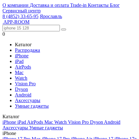
О компании
Доставка и оплата
Trade-in
Контакты
Блог
Сервисный центр
8 (4852) 33-65-95
Ярославль
APP-ROOM
0
Каталог
Распродажа
iPhone
iPad
AirPods
Mac
Watch
Vision Pro
Dyson
Android
Аксессуары
Умные гаджеты
Каталог
iPhone
iPad
AirPods
Mac
Watch
Vision Pro
Dyson
Android
Аксессуары
Умные гаджеты
iPhone
iPhone 17 Pro Max
iPhone 17 Pro
iPhone Air
iPhone 17
iPhone 17e