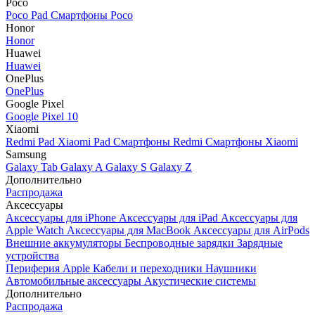
Poco
Poco Pad
Смартфоны Poco
Honor
Honor
Huawei
Huawei
OnePlus
OnePlus
Google Pixel
Google Pixel 10
Xiaomi
Redmi Pad
Xiaomi Pad
Смартфоны Redmi
Смартфоны Xiaomi
Samsung
Galaxy Tab
Galaxy A
Galaxy S
Galaxy Z
Дополнительно
Распродажа
Аксессуары
Аксессуары для iPhone
Аксессуары для iPad
Аксессуары для
Apple Watch
Аксессуары для MacBook
Аксессуары для AirPods
Внешние аккумуляторы
Беспроводные зарядки
Зарядные
устройства
Периферия Apple
Кабели и переходники
Наушники
Автомобильные аксессуары
Акустические системы
Дополнительно
Распродажа