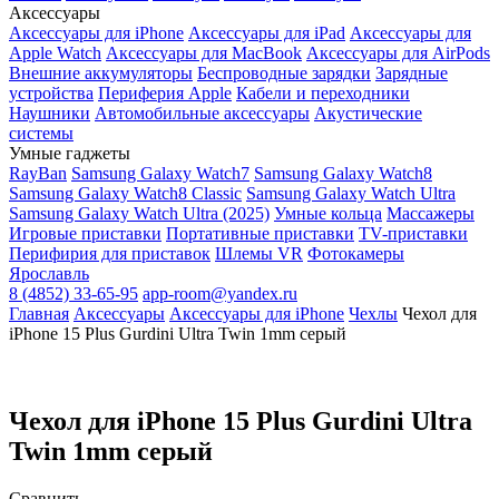
Аксессуары
Аксессуары для iPhone
Аксессуары для iPad
Аксессуары для
Apple Watch
Аксессуары для MacBook
Аксессуары для AirPods
Внешние аккумуляторы
Беспроводные зарядки
Зарядные
устройства
Периферия Apple
Кабели и переходники
Наушники
Автомобильные аксессуары
Акустические
системы
Умные гаджеты
RayBan
Samsung Galaxy Watch7
Samsung Galaxy Watch8
Samsung Galaxy Watch8 Classic
Samsung Galaxy Watch Ultra
Samsung Galaxy Watch Ultra (2025)
Умные кольца
Массажеры
Игровые приставки
Портативные приставки
TV-приставки
Перифирия для приставок
Шлемы VR
Фотокамеры
Ярославль
8 (4852) 33-65-95
app-room@yandex.ru
Главная
Аксессуары
Аксессуары для iPhone
Чехлы
Чехол для
iPhone 15 Plus Gurdini Ultra Twin 1mm серый
Чехол для iPhone 15 Plus Gurdini Ultra
Twin 1mm серый
Сравнить