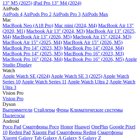
13" M5 (2025)
iPad Pro 13" M4 (2024)
AirPods
AirPods 4
AirPods Pro 2
AirPods Pro 3
AirPods Max
Mac
MacBook Neo (A18 Pro)
Mac mini (2024, M4)
MacBook Air 13"
(2020, M1)
Macbook Air 13" (2024, M3)
MacBook Air 13" (2025,
M4)
MacBook Air 13″ (2026, M5)
Macbook Air 15" (2024, M3)
MacBook Air 15" (2025, M4)
MacBook Air 15″ (2026, M5)
MacBook Pro 14" (2023, M3)
MacBook Pro 14″ (2024, M4)
MacBook Pro 14″ (2025, M5)
MacBook Pro 16" (2023, M3)
MacBook Pro 16″ (2024, M4)
MacBook Pro 16" (2026, M5)
Apple
Studio Display
Watch
Apple Watch SE (2024)
Apple Watch SE 3 (2025)
Apple Watch
Series 10
Apple Watch Series 11
Apple Watch Ultra 2
Apple Watch
Ultra 3
Vision Pro
Vision Pro
Dyson
Выпрямители
Стайлеры
Фены
Климатические системы
Пылесосы
Android
Poco Pad
Смартфоны Poco
Honor
Huawei
OnePlus
Google Pixel
10
Redmi Pad
Xiaomi Pad
Смартфоны Redmi
Смартфоны
Xiaomi
Galaxy Tab
Galaxy A
Galaxy S
Galaxy Z