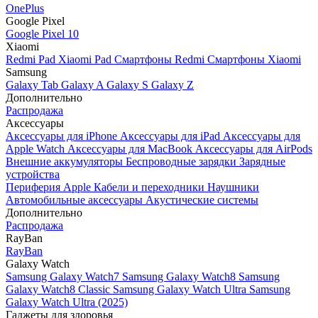
OnePlus
Google Pixel
Google Pixel 10
Xiaomi
Redmi Pad
Xiaomi Pad
Смартфоны Redmi
Смартфоны Xiaomi
Samsung
Galaxy Tab
Galaxy A
Galaxy S
Galaxy Z
Дополнительно
Распродажа
Аксессуары
Аксессуары для iPhone
Аксессуары для iPad
Аксессуары для
Apple Watch
Аксессуары для MacBook
Аксессуары для AirPods
Внешние аккумуляторы
Беспроводные зарядки
Зарядные
устройства
Периферия Apple
Кабели и переходники
Наушники
Автомобильные аксессуары
Акустические системы
Дополнительно
Распродажа
RayBan
RayBan
Galaxy Watch
Samsung Galaxy Watch7
Samsung Galaxy Watch8
Samsung
Galaxy Watch8 Classic
Samsung Galaxy Watch Ultra
Samsung
Galaxy Watch Ultra (2025)
Гаджеты для здоровья