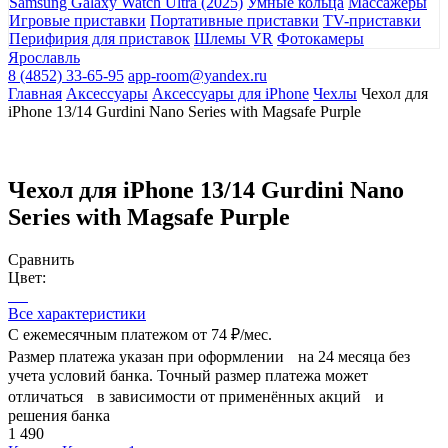
Samsung Galaxy Watch Ultra (2025)
Умные кольца
Массажеры
Игровые приставки
Портативные приставки
TV-приставки
Перифирия для приставок
Шлемы VR
Фотокамеры
Ярославль
8 (4852) 33-65-95
app-room@yandex.ru
Главная
Аксессуары
Аксессуары для iPhone
Чехлы
Чехол для
iPhone 13/14 Gurdini Nano Series with Magsafe Purple
Чехол для iPhone 13/14 Gurdini Nano
Series with Magsafe Purple
Сравнить
Цвет:
Все характеристики
С ежемесячным платежом от
74 ₽/мес.
Размер платежа указан при оформлении на 24 месяца без
учета условий банка. Точный размер платежа может
отличаться в зависимости от применённых акций и
решения банка
1 490