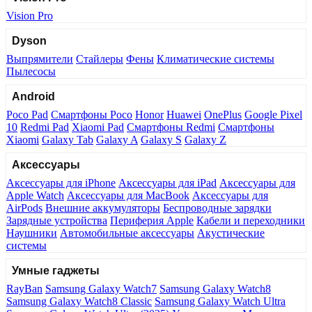
Vision Pro
Dyson
Выпрямители
Стайлеры
Фены
Климатические системы
Пылесосы
Android
Poco Pad
Смартфоны Poco
Honor
Huawei
OnePlus
Google Pixel
10
Redmi Pad
Xiaomi Pad
Смартфоны Redmi
Смартфоны
Xiaomi
Galaxy Tab
Galaxy A
Galaxy S
Galaxy Z
Аксессуары
Аксессуары для iPhone
Аксессуары для iPad
Аксессуары для
Apple Watch
Аксессуары для MacBook
Аксессуары для
AirPods
Внешние аккумуляторы
Беспроводные зарядки
Зарядные устройства
Периферия Apple
Кабели и переходники
Наушники
Автомобильные аксессуары
Акустические
системы
Умные гаджеты
RayBan
Samsung Galaxy Watch7
Samsung Galaxy Watch8
Samsung Galaxy Watch8 Classic
Samsung Galaxy Watch Ultra