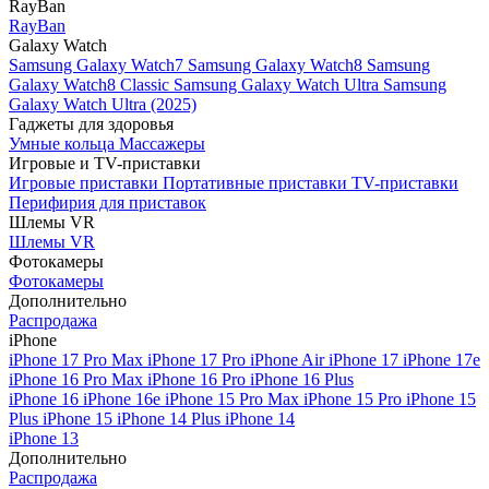
RayBan
RayBan
Galaxy Watch
Samsung Galaxy Watch7
Samsung Galaxy Watch8
Samsung
Galaxy Watch8 Classic
Samsung Galaxy Watch Ultra
Samsung
Galaxy Watch Ultra (2025)
Гаджеты для здоровья
Умные кольца
Массажеры
Игровые и TV-приставки
Игровые приставки
Портативные приставки
TV-приставки
Перифирия для приставок
Шлемы VR
Шлемы VR
Фотокамеры
Фотокамеры
Дополнительно
Распродажа
iPhone
iPhone 17 Pro Max
iPhone 17 Pro
iPhone Air
iPhone 17
iPhone 17e
iPhone 16 Pro Max
iPhone 16 Pro
iPhone 16 Plus
iPhone 16
iPhone 16e
iPhone 15 Pro Max
iPhone 15 Pro
iPhone 15
Plus
iPhone 15
iPhone 14 Plus
iPhone 14
iPhone 13
Дополнительно
Распродажа