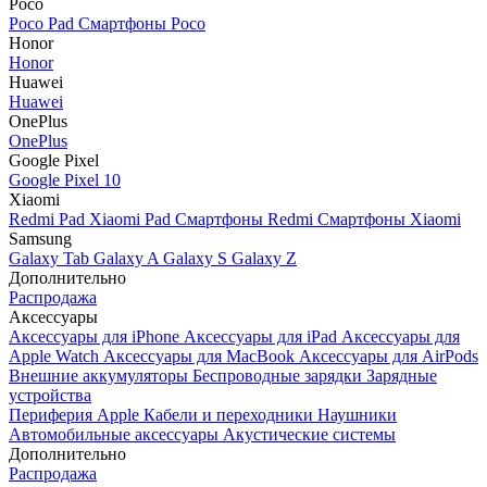
Poco
Poco Pad
Смартфоны Poco
Honor
Honor
Huawei
Huawei
OnePlus
OnePlus
Google Pixel
Google Pixel 10
Xiaomi
Redmi Pad
Xiaomi Pad
Смартфоны Redmi
Смартфоны Xiaomi
Samsung
Galaxy Tab
Galaxy A
Galaxy S
Galaxy Z
Дополнительно
Распродажа
Аксессуары
Аксессуары для iPhone
Аксессуары для iPad
Аксессуары для
Apple Watch
Аксессуары для MacBook
Аксессуары для AirPods
Внешние аккумуляторы
Беспроводные зарядки
Зарядные
устройства
Периферия Apple
Кабели и переходники
Наушники
Автомобильные аксессуары
Акустические системы
Дополнительно
Распродажа