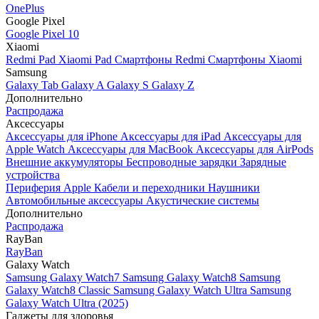
OnePlus
Google Pixel
Google Pixel 10
Xiaomi
Redmi Pad
Xiaomi Pad
Смартфоны Redmi
Смартфоны Xiaomi
Samsung
Galaxy Tab
Galaxy A
Galaxy S
Galaxy Z
Дополнительно
Распродажа
Аксессуары
Аксессуары для iPhone
Аксессуары для iPad
Аксессуары для
Apple Watch
Аксессуары для MacBook
Аксессуары для AirPods
Внешние аккумуляторы
Беспроводные зарядки
Зарядные
устройства
Периферия Apple
Кабели и переходники
Наушники
Автомобильные аксессуары
Акустические системы
Дополнительно
Распродажа
RayBan
RayBan
Galaxy Watch
Samsung Galaxy Watch7
Samsung Galaxy Watch8
Samsung
Galaxy Watch8 Classic
Samsung Galaxy Watch Ultra
Samsung
Galaxy Watch Ultra (2025)
Гаджеты для здоровья