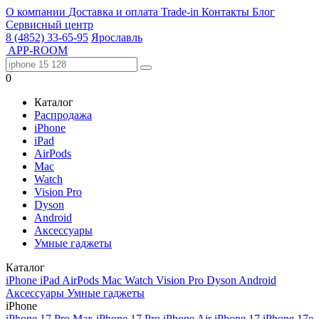
О компании
Доставка и оплата
Trade-in
Контакты
Блог
Сервисный центр
8 (4852) 33-65-95
Ярославль
APP-ROOM
0
Каталог
Распродажа
iPhone
iPad
AirPods
Mac
Watch
Vision Pro
Dyson
Android
Аксессуары
Умные гаджеты
Каталог
iPhone
iPad
AirPods
Mac
Watch
Vision Pro
Dyson
Android
Аксессуары
Умные гаджеты
iPhone
iPhone 17 Pro Max
iPhone 17 Pro
iPhone Air
iPhone 17
iPhone 17e