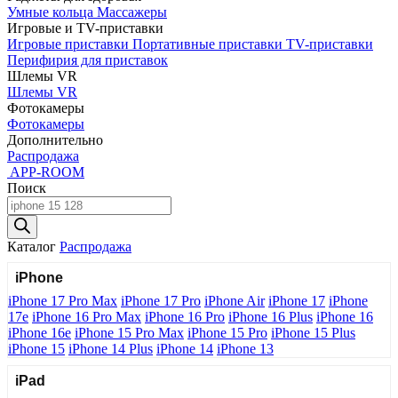
Умные кольца
Массажеры
Игровые и TV-приставки
Игровые приставки
Портативные приставки
TV-приставки
Перифирия для приставок
Шлемы VR
Шлемы VR
Фотокамеры
Фотокамеры
Дополнительно
Распродажа
APP-ROOM
Поиск
Поиск
товаров
Каталог
Распродажа
iPhone
iPhone 17 Pro Max
iPhone 17 Pro
iPhone Air
iPhone 17
iPhone
17e
iPhone 16 Pro Max
iPhone 16 Pro
iPhone 16 Plus
iPhone 16
iPhone 16e
iPhone 15 Pro Max
iPhone 15 Pro
iPhone 15 Plus
iPhone 15
iPhone 14 Plus
iPhone 14
iPhone 13
iPad