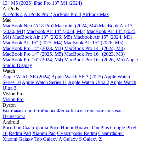
13" M5 (2025)
iPad Pro 13" M4 (2024)
AirPods
AirPods 4
AirPods Pro 2
AirPods Pro 3
AirPods Max
Mac
MacBook Neo (A18 Pro)
Mac mini (2024, M4)
MacBook Air 13"
(2020, M1)
Macbook Air 13" (2024, M3)
MacBook Air 13" (2025,
M4)
MacBook Air 13″ (2026, M5)
Macbook Air 15" (2024, M3)
MacBook Air 15" (2025, M4)
MacBook Air 15″ (2026, M5)
MacBook Pro 14" (2023, M3)
MacBook Pro 14″ (2024, M4)
MacBook Pro 14″ (2025, M5)
MacBook Pro 16" (2023, M3)
MacBook Pro 16″ (2024, M4)
MacBook Pro 16" (2026, M5)
Apple
Studio Display
Watch
Apple Watch SE (2024)
Apple Watch SE 3 (2025)
Apple Watch
Series 10
Apple Watch Series 11
Apple Watch Ultra 2
Apple Watch
Ultra 3
Vision Pro
Vision Pro
Dyson
Выпрямители
Стайлеры
Фены
Климатические системы
Пылесосы
Android
Poco Pad
Смартфоны Poco
Honor
Huawei
OnePlus
Google Pixel
10
Redmi Pad
Xiaomi Pad
Смартфоны Redmi
Смартфоны
Xiaomi
Galaxy Tab
Galaxy A
Galaxy S
Galaxy Z