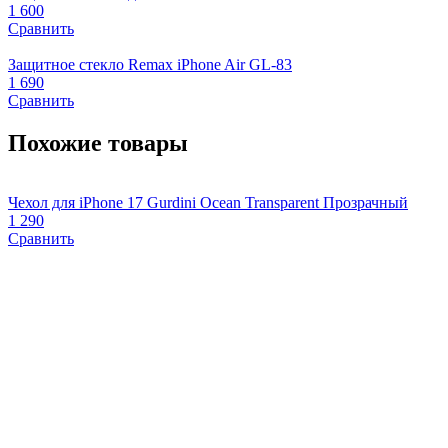
1 600
Сравнить
Защитное стекло Remax iPhone Air GL-83
1 690
Сравнить
Похожие товары
Чехол для iPhone 17 Gurdini Ocean Transparent Прозрачный
Ч
1 290
1
Сравнить