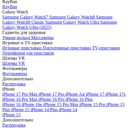
RayBan
RayBan
Galaxy Watch
Samsung Galaxy Watch7
Samsung Galaxy Watch8
Samsung
Galaxy Watch8 Classic
Samsung Galaxy Watch Ultra
Samsung
Galaxy Watch Ultra (2025)
Гаджеты для здоровья
Умные кольца
Массажеры
Игровые и TV-приставки
Игровые приставки
Портативные приставки
TV-приставки
Перифирия для приставок
Шлемы VR
Шлемы VR
Фотокамеры
Фотокамеры
Дополнительно
Распродажа
iPhone
iPhone 17 Pro Max
iPhone 17 Pro
iPhone Air
iPhone 17
iPhone 17e
iPhone 16 Pro Max
iPhone 16 Pro
iPhone 16 Plus
iPhone 16
iPhone 16e
iPhone 15 Pro Max
iPhone 15 Pro
iPhone 15
Plus
iPhone 15
iPhone 14 Plus
iPhone 14
iPhone 13
Дополнительно
Распродажа