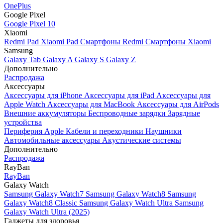
OnePlus
Google Pixel
Google Pixel 10
Xiaomi
Redmi Pad
Xiaomi Pad
Смартфоны Redmi
Смартфоны Xiaomi
Samsung
Galaxy Tab
Galaxy A
Galaxy S
Galaxy Z
Дополнительно
Распродажа
Аксессуары
Аксессуары для iPhone
Аксессуары для iPad
Аксессуары для
Apple Watch
Аксессуары для MacBook
Аксессуары для AirPods
Внешние аккумуляторы
Беспроводные зарядки
Зарядные
устройства
Периферия Apple
Кабели и переходники
Наушники
Автомобильные аксессуары
Акустические системы
Дополнительно
Распродажа
RayBan
RayBan
Galaxy Watch
Samsung Galaxy Watch7
Samsung Galaxy Watch8
Samsung
Galaxy Watch8 Classic
Samsung Galaxy Watch Ultra
Samsung
Galaxy Watch Ultra (2025)
Гаджеты для здоровья