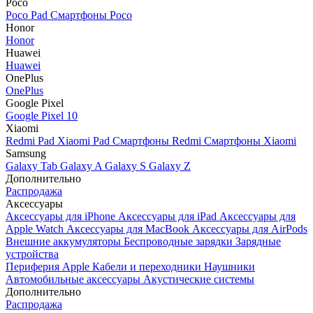
Poco
Poco Pad
Смартфоны Poco
Honor
Honor
Huawei
Huawei
OnePlus
OnePlus
Google Pixel
Google Pixel 10
Xiaomi
Redmi Pad
Xiaomi Pad
Смартфоны Redmi
Смартфоны Xiaomi
Samsung
Galaxy Tab
Galaxy A
Galaxy S
Galaxy Z
Дополнительно
Распродажа
Аксессуары
Аксессуары для iPhone
Аксессуары для iPad
Аксессуары для
Apple Watch
Аксессуары для MacBook
Аксессуары для AirPods
Внешние аккумуляторы
Беспроводные зарядки
Зарядные
устройства
Периферия Apple
Кабели и переходники
Наушники
Автомобильные аксессуары
Акустические системы
Дополнительно
Распродажа