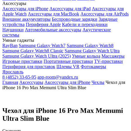
Аксессуары
Аксессуары для iPhone
Аксессуары для iPad
Аксессуары для
Apple Watch
Аксессуары для MacBook
Аксессуары для AirPods
Внешние аккумуляторы
Беспроводные зарядки
Зарядные
устройства
Периферия Apple
Кабели и переходники
Наушники
Автомобильные аксессуары
Акустические
системы
Умные гаджеты
RayBan
Samsung Galaxy Watch7
Samsung Galaxy Watch8
Samsung Galaxy Watch8 Classic
Samsung Galaxy Watch Ultra
Samsung Galaxy Watch Ultra (2025)
Умные кольца
Массажеры
Игровые приставки
Портативные приставки
TV-приставки
Перифирия для приставок
Шлемы VR
Фотокамеры
Ярославль
8 (4852) 33-65-95
app-room@yandex.ru
Главная
Аксессуары
Аксессуары для iPhone
Чехлы
Чехол для
iPhone 16 Pro Max Memumi Ultra Slim Blue
Чехол для iPhone 16 Pro Max Memumi
Ultra Slim Blue
Сравнить