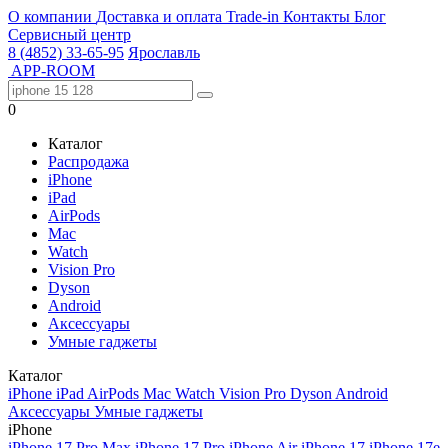
О компании
Доставка и оплата
Trade-in
Контакты
Блог
Сервисный центр
8 (4852) 33-65-95
Ярославль
APP-ROOM
0
Каталог
Распродажа
iPhone
iPad
AirPods
Mac
Watch
Vision Pro
Dyson
Android
Аксессуары
Умные гаджеты
Каталог
iPhone
iPad
AirPods
Mac
Watch
Vision Pro
Dyson
Android
Аксессуары
Умные гаджеты
iPhone
iPhone 17 Pro Max
iPhone 17 Pro
iPhone Air
iPhone 17
iPhone 17e