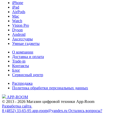
iPhone
iPad
AirPods
Mac
Watch
Vision Pro
Dyson
Android
Аксессуары
Умные гаджеты
О компании
Доставка и оплата
Trade-in
Контакты
Блог
Сервисный центр
Распродажа
Политика обработки персональных данных
APP-ROOM
© 2013 - 2026 Магазин цифровой техники App-Room
Разработка сайта
8 (4852) 33-65-95
app-room@yandex.ru
Остались вопросы?