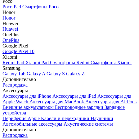
Poco
Poco Pad
Смартфоны Poco
Honor
Honor
Huawei
Huawei
OnePlus
OnePlus
Google Pixel
Google Pixel 10
Xiaomi
Redmi Pad
Xiaomi Pad
Смартфоны Redmi
Смартфоны Xiaomi
Samsung
Galaxy Tab
Galaxy A
Galaxy S
Galaxy Z
Дополнительно
Распродажа
Аксессуары
Аксессуары для iPhone
Аксессуары для iPad
Аксессуары для
Apple Watch
Аксессуары для MacBook
Аксессуары для AirPods
Внешние аккумуляторы
Беспроводные зарядки
Зарядные
устройства
Периферия Apple
Кабели и переходники
Наушники
Автомобильные аксессуары
Акустические системы
Дополнительно
Распродажа