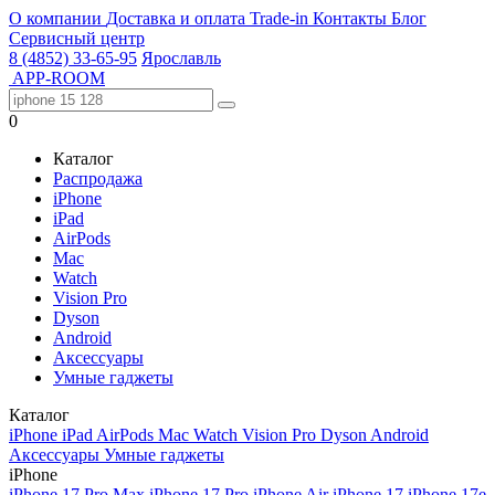
О компании
Доставка и оплата
Trade-in
Контакты
Блог
Сервисный центр
8 (4852) 33-65-95
Ярославль
APP-ROOM
0
Каталог
Распродажа
iPhone
iPad
AirPods
Mac
Watch
Vision Pro
Dyson
Android
Аксессуары
Умные гаджеты
Каталог
iPhone
iPad
AirPods
Mac
Watch
Vision Pro
Dyson
Android
Аксессуары
Умные гаджеты
iPhone
iPhone 17 Pro Max
iPhone 17 Pro
iPhone Air
iPhone 17
iPhone 17e