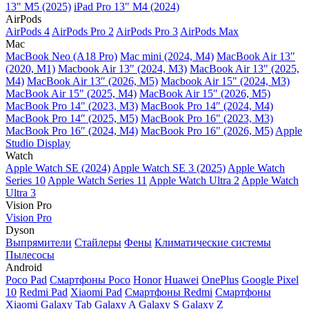
13" M5 (2025)
iPad Pro 13" M4 (2024)
AirPods
AirPods 4
AirPods Pro 2
AirPods Pro 3
AirPods Max
Mac
MacBook Neo (A18 Pro)
Mac mini (2024, M4)
MacBook Air 13"
(2020, M1)
Macbook Air 13" (2024, M3)
MacBook Air 13" (2025,
M4)
MacBook Air 13″ (2026, M5)
Macbook Air 15" (2024, M3)
MacBook Air 15" (2025, M4)
MacBook Air 15″ (2026, M5)
MacBook Pro 14" (2023, M3)
MacBook Pro 14″ (2024, M4)
MacBook Pro 14″ (2025, M5)
MacBook Pro 16" (2023, M3)
MacBook Pro 16″ (2024, M4)
MacBook Pro 16" (2026, M5)
Apple
Studio Display
Watch
Apple Watch SE (2024)
Apple Watch SE 3 (2025)
Apple Watch
Series 10
Apple Watch Series 11
Apple Watch Ultra 2
Apple Watch
Ultra 3
Vision Pro
Vision Pro
Dyson
Выпрямители
Стайлеры
Фены
Климатические системы
Пылесосы
Android
Poco Pad
Смартфоны Poco
Honor
Huawei
OnePlus
Google Pixel
10
Redmi Pad
Xiaomi Pad
Смартфоны Redmi
Смартфоны
Xiaomi
Galaxy Tab
Galaxy A
Galaxy S
Galaxy Z