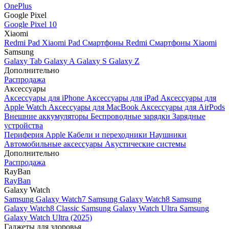
OnePlus
Google Pixel
Google Pixel 10
Xiaomi
Redmi Pad
Xiaomi Pad
Смартфоны Redmi
Смартфоны Xiaomi
Samsung
Galaxy Tab
Galaxy A
Galaxy S
Galaxy Z
Дополнительно
Распродажа
Аксессуары
Аксессуары для iPhone
Аксессуары для iPad
Аксессуары для
Apple Watch
Аксессуары для MacBook
Аксессуары для AirPods
Внешние аккумуляторы
Беспроводные зарядки
Зарядные
устройства
Периферия Apple
Кабели и переходники
Наушники
Автомобильные аксессуары
Акустические системы
Дополнительно
Распродажа
RayBan
RayBan
Galaxy Watch
Samsung Galaxy Watch7
Samsung Galaxy Watch8
Samsung
Galaxy Watch8 Classic
Samsung Galaxy Watch Ultra
Samsung
Galaxy Watch Ultra (2025)
Гаджеты для здоровья