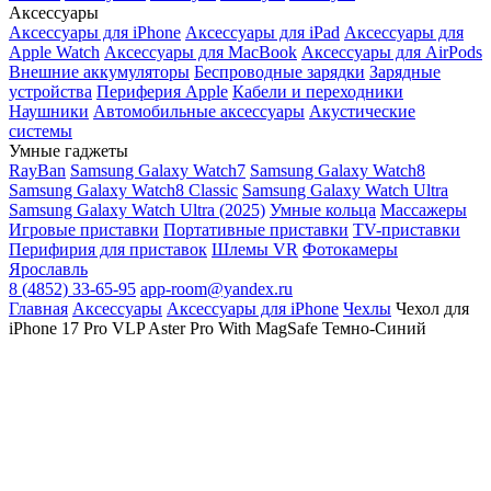
Аксессуары
Аксессуары для iPhone
Аксессуары для iPad
Аксессуары для
Apple Watch
Аксессуары для MacBook
Аксессуары для AirPods
Внешние аккумуляторы
Беспроводные зарядки
Зарядные
устройства
Периферия Apple
Кабели и переходники
Наушники
Автомобильные аксессуары
Акустические
системы
Умные гаджеты
RayBan
Samsung Galaxy Watch7
Samsung Galaxy Watch8
Samsung Galaxy Watch8 Classic
Samsung Galaxy Watch Ultra
Samsung Galaxy Watch Ultra (2025)
Умные кольца
Массажеры
Игровые приставки
Портативные приставки
TV-приставки
Перифирия для приставок
Шлемы VR
Фотокамеры
Ярославль
8 (4852) 33-65-95
app-room@yandex.ru
Главная
Аксессуары
Аксессуары для iPhone
Чехлы
Чехол для
iPhone 17 Pro VLP Aster Pro With MagSafe Темно-Синий