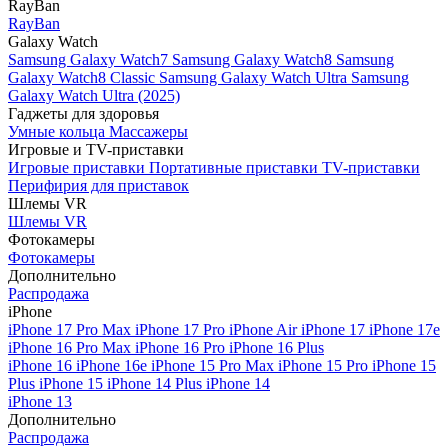
RayBan
RayBan
Galaxy Watch
Samsung Galaxy Watch7
Samsung Galaxy Watch8
Samsung
Galaxy Watch8 Classic
Samsung Galaxy Watch Ultra
Samsung
Galaxy Watch Ultra (2025)
Гаджеты для здоровья
Умные кольца
Массажеры
Игровые и TV-приставки
Игровые приставки
Портативные приставки
TV-приставки
Перифирия для приставок
Шлемы VR
Шлемы VR
Фотокамеры
Фотокамеры
Дополнительно
Распродажа
iPhone
iPhone 17 Pro Max
iPhone 17 Pro
iPhone Air
iPhone 17
iPhone 17e
iPhone 16 Pro Max
iPhone 16 Pro
iPhone 16 Plus
iPhone 16
iPhone 16e
iPhone 15 Pro Max
iPhone 15 Pro
iPhone 15
Plus
iPhone 15
iPhone 14 Plus
iPhone 14
iPhone 13
Дополнительно
Распродажа